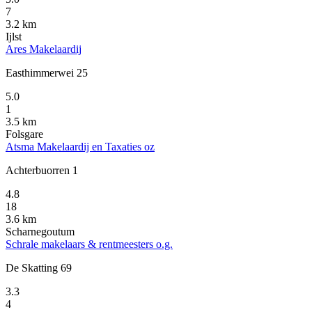
7
3.2 km
Ijlst
Ares Makelaardij
Easthimmerwei 25
5.0
1
3.5 km
Folsgare
Atsma Makelaardij en Taxaties oz
Achterbuorren 1
4.8
18
3.6 km
Scharnegoutum
Schrale makelaars & rentmeesters o.g.
De Skatting 69
3.3
4