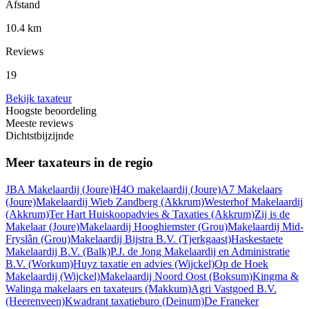
Afstand
10.4 km
Reviews
19
Bekijk taxateur
Hoogste beoordeling
Meeste reviews
Dichtstbijzijnde
Meer taxateurs in de regio
JBA Makelaardij
(Joure)
H4O makelaardij
(Joure)
A7 Makelaars
(Joure)
Makelaardij Wieb Zandberg
(Akkrum)
Westerhof Makelaardij
(Akkrum)
Ter Hart Huiskoopadvies & Taxaties
(Akkrum)
Zij is de
Makelaar
(Joure)
Makelaardij Hooghiemster
(Grou)
Makelaardij Mid-
Fryslân
(Grou)
Makelaardij Bijstra B.V.
(Tjerkgaast)
Haskestaete
Makelaardij B.V.
(Balk)
P.J. de Jong Makelaardij en Administratie
B.V.
(Workum)
Huyz taxatie en advies
(Wijckel)
Op de Hoek
Makelaardij
(Wijckel)
Makelaardij Noord Oost
(Boksum)
Kingma &
Walinga makelaars en taxateurs
(Makkum)
Agri Vastgoed B.V.
(Heerenveen)
Kwadrant taxatieburo
(Deinum)
De Franeker