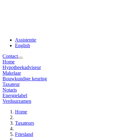
Assistentie
English
Contact
Home
Hypotheekadviseur
Makelaar
Bouwkundige keuring
Taxateur
Notaris
Energielabel
Verduurzamen
Home
Taxateurs
Friesland