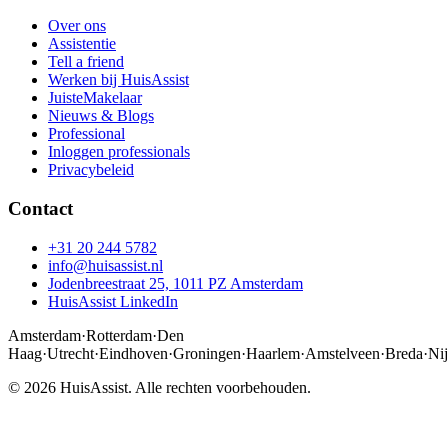
Over ons
Assistentie
Tell a friend
Werken bij HuisAssist
JuisteMakelaar
Nieuws & Blogs
Professional
Inloggen professionals
Privacybeleid
Contact
+31 20 244 5782
info@huisassist.nl
Jodenbreestraat 25, 1011 PZ Amsterdam
HuisAssist LinkedIn
Amsterdam
·
Rotterdam
·
Den
Haag
·
Utrecht
·
Eindhoven
·
Groningen
·
Haarlem
·
Amstelveen
·
Breda
·
Ni
© 2026 HuisAssist. Alle rechten voorbehouden.