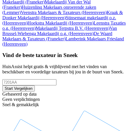
Makelaardij
(Franeker)
Makelaardij Van der Wal
(Franeker)
Huizenlinq Makelaars onroerende zaken
(Lemmer)
Veenstra Makelaars & Taxateurs
(Heerenveen)
Kraak &
Donker Makelaardij
(Heerenveen)
Stinsemaat makelaardij o.z.
(Heerenveen)
Hoekstra Makelaardij
(Heerenveen)
Leenstra Taxaties
o.g.
(Heerenveen)
Makelaardij Terpstra B.V.
(Heerenveen)
Van
Brussel-Wiebenga Makelaardij o.g.
(Heerenveen)
De Waard
Makelaars & Taxateurs
(Franeker)
Lamberink Makelaars Friesland
(Heerenveen)
Vind de beste taxateur in Sneek
HuisAssist helpt gratis & vrijblijvend met het vinden van
beschikbare en voordelige taxateurs bij jou in de buurt van Sneek.
Start Vergelijken
Gebaseerd op data
Geen verplichtingen
Snel & gemakkelijk