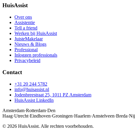
HuisAssist
Over ons
Assistentie
Tell a friend
Werken bij HuisAssist
JuisteMakelaar
Nieuws & Blogs
Professional
Inloggen professionals
Privacybeleid
Contact
+31 20 244 5782
info@huisassist.nl
Jodenbreestraat 25, 1011 PZ Amsterdam
HuisAssist LinkedIn
Amsterdam
·
Rotterdam
·
Den
Haag
·
Utrecht
·
Eindhoven
·
Groningen
·
Haarlem
·
Amstelveen
·
Breda
·
Ni
© 2026 HuisAssist. Alle rechten voorbehouden.