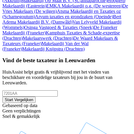
(Akkrum)
Makelaardij Op Maat B.V.
(St.-annaparochie)
Hoogterp
Makelaardij
(Easterein)
EMKA Makelaardij o.g.
(De westereen)
De
Vries Makelaars
(De wilgen)
Atsma Makelaardij en Taxaties oz
(Scharnegoutum)
Arvum taxaties en grondzaken
(Opeinde)
Bert
Adema Makelaardij B.V.
(Damwâld)
Van Lelyveld Makelaardij
(Wommels)
Osinga Vastgoed & Taxaties
(Sneek)
De Franeker
Makelaardij
(Franeker)
Kamphuis Taxaties & Schade-expertise
(Drachten)
Makelaarswerk
(Drachten)
De Waard Makelaars &
Taxateurs
(Franeker)
Makelaardij Van der Wal
(Franeker)
Makelaardij Knijpstra
(Drachten)
Vind de beste taxateur in Leeuwarden
HuisAssist helpt gratis & vrijblijvend met het vinden van
beschikbare en voordelige taxateurs bij jou in de buurt van
Leeuwarden.
Start Vergelijken
Gebaseerd op data
Geen verplichtingen
Snel & gemakkelijk