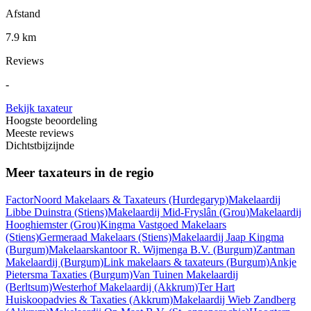
Afstand
7.9 km
Reviews
-
Bekijk taxateur
Hoogste beoordeling
Meeste reviews
Dichtstbijzijnde
Meer taxateurs in de regio
FactorNoord Makelaars & Taxateurs
(Hurdegaryp)
Makelaardij
Libbe Duinstra
(Stiens)
Makelaardij Mid-Fryslân
(Grou)
Makelaardij
Hooghiemster
(Grou)
Kingma Vastgoed Makelaars
(Stiens)
Germeraad Makelaars
(Stiens)
Makelaardij Jaap Kingma
(Burgum)
Makelaarskantoor R. Wijmenga B.V.
(Burgum)
Zantman
Makelaardij
(Burgum)
Link makelaars & taxateurs
(Burgum)
Ankje
Pietersma Taxaties
(Burgum)
Van Tuinen Makelaardij
(Berltsum)
Westerhof Makelaardij
(Akkrum)
Ter Hart
Huiskoopadvies & Taxaties
(Akkrum)
Makelaardij Wieb Zandberg