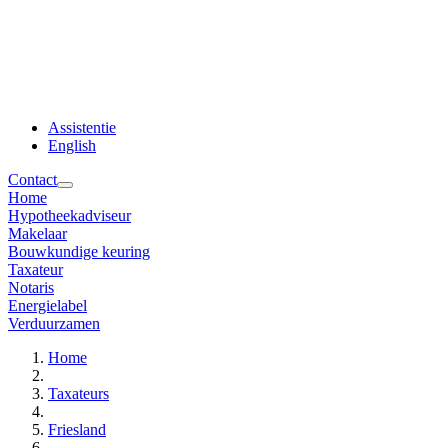
Assistentie
English
Contact
Home
Hypotheekadviseur
Makelaar
Bouwkundige keuring
Taxateur
Notaris
Energielabel
Verduurzamen
Home
Taxateurs
Friesland