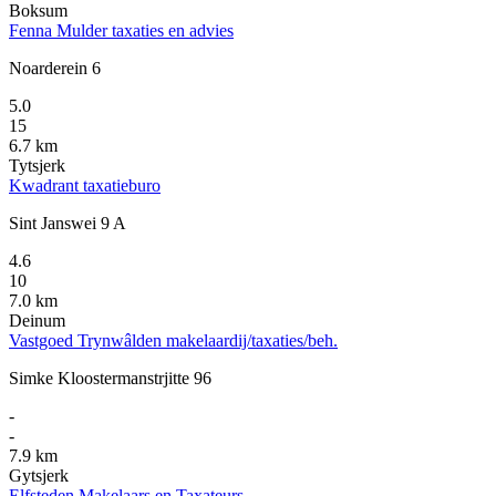
Boksum
Fenna Mulder taxaties en advies
Noarderein 6
5.0
15
6.7 km
Tytsjerk
Kwadrant taxatieburo
Sint Janswei 9 A
4.6
10
7.0 km
Deinum
Vastgoed Trynwâlden makelaardij/taxaties/beh.
Simke Kloostermanstrjitte 96
-
-
7.9 km
Gytsjerk
Elfsteden Makelaars en Taxateurs