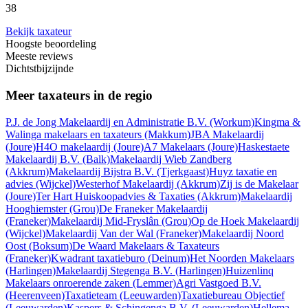
38
Bekijk taxateur
Hoogste beoordeling
Meeste reviews
Dichtstbijzijnde
Meer taxateurs in de regio
P.J. de Jong Makelaardij en Administratie B.V.
(Workum)
Kingma &
Walinga makelaars en taxateurs
(Makkum)
JBA Makelaardij
(Joure)
H4O makelaardij
(Joure)
A7 Makelaars
(Joure)
Haskestaete
Makelaardij B.V.
(Balk)
Makelaardij Wieb Zandberg
(Akkrum)
Makelaardij Bijstra B.V.
(Tjerkgaast)
Huyz taxatie en
advies
(Wijckel)
Westerhof Makelaardij
(Akkrum)
Zij is de Makelaar
(Joure)
Ter Hart Huiskoopadvies & Taxaties
(Akkrum)
Makelaardij
Hooghiemster
(Grou)
De Franeker Makelaardij
(Franeker)
Makelaardij Mid-Fryslân
(Grou)
Op de Hoek Makelaardij
(Wijckel)
Makelaardij Van der Wal
(Franeker)
Makelaardij Noord
Oost
(Boksum)
De Waard Makelaars & Taxateurs
(Franeker)
Kwadrant taxatieburo
(Deinum)
Het Noorden Makelaars
(Harlingen)
Makelaardij Stegenga B.V.
(Harlingen)
Huizenlinq
Makelaars onroerende zaken
(Lemmer)
Agri Vastgoed B.V.
(Heerenveen)
Taxatieteam
(Leeuwarden)
Taxatiebureau Objectief
(Leeuwarden)
Kaspers & Schingenga B.V.
(Leeuwarden)
Hellema