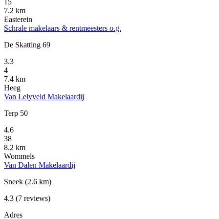
15
7.2 km
Easterein
Schrale makelaars & rentmeesters o.g.
De Skatting 69
3.3
4
7.4 km
Heeg
Van Lelyveld Makelaardij
Terp 50
4.6
38
8.2 km
Wommels
Van Dalen Makelaardij
Sneek
(2.6 km)
4.3
(7 reviews)
Adres