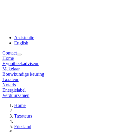
Assistentie
English
Contact
Home
Hypotheekadviseur
Makelaar
Bouwkundige keuring
Taxateur
Notaris
Energielabel
Verduurzamen
Home
Taxateurs
Friesland