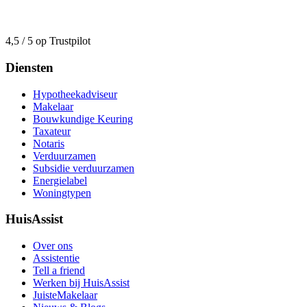
4,5 / 5 op Trustpilot
Diensten
Hypotheekadviseur
Makelaar
Bouwkundige Keuring
Taxateur
Notaris
Verduurzamen
Subsidie verduurzamen
Energielabel
Woningtypen
HuisAssist
Over ons
Assistentie
Tell a friend
Werken bij HuisAssist
JuisteMakelaar