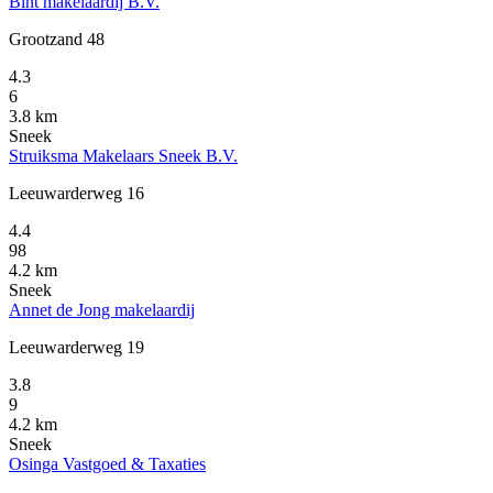
Bint makelaardij B.V.
Grootzand 48
4.3
6
3.8 km
Sneek
Struiksma Makelaars Sneek B.V.
Leeuwarderweg 16
4.4
98
4.2 km
Sneek
Annet de Jong makelaardij
Leeuwarderweg 19
3.8
9
4.2 km
Sneek
Osinga Vastgoed & Taxaties