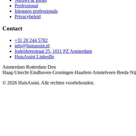
Nieuws & Blogs
Professional
Inloggen professionals
Privacybeleid
Contact
+31 20 244 5782
info@huisassist.nl
Jodenbreestraat 25, 1011 PZ Amsterdam
HuisAssist LinkedIn
Amsterdam
·
Rotterdam
·
Den
Haag
·
Utrecht
·
Eindhoven
·
Groningen
·
Haarlem
·
Amstelveen
·
Breda
·
Ni
© 2026 HuisAssist. Alle rechten voorbehouden.