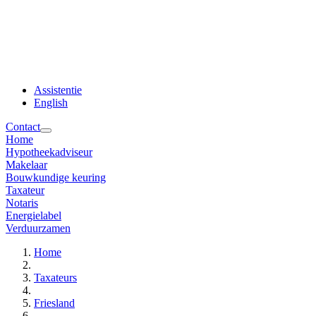
Assistentie
English
Contact
Home
Hypotheekadviseur
Makelaar
Bouwkundige keuring
Taxateur
Notaris
Energielabel
Verduurzamen
Home
Taxateurs
Friesland