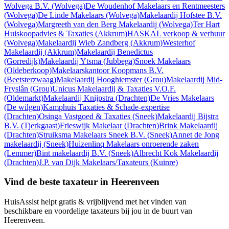
Wolvega B.V.
(Wolvega)
De Woudenhof Makelaars en Rentmeesters
(Wolvega)
De Linde Makelaars
(Wolvega)
Makelaardij Hofstee B.V.
(Wolvega)
Margreeth van den Berg Makelaardij
(Wolvega)
Ter Hart
Huiskoopadvies & Taxaties
(Akkrum)
HASKAL verkoop & verhuur
(Wolvega)
Makelaardij Wieb Zandberg
(Akkrum)
Westerhof
Makelaardij
(Akkrum)
Makelaardij Benedictus
(Gorredijk)
Makelaardij Ytsma
(Jubbega)
Snoek Makelaars
(Oldeberkoop)
Makelaarskantoor Koopmans B.V.
(Beetsterzwaag)
Makelaardij Hooghiemster
(Grou)
Makelaardij Mid-
Fryslân
(Grou)
Unicus Makelaardij & Taxaties V.O.F.
(Oldemarkt)
Makelaardij Knijpstra
(Drachten)
De Vries Makelaars
(De wilgen)
Kamphuis Taxaties & Schade-expertise
(Drachten)
Osinga Vastgoed & Taxaties
(Sneek)
Makelaardij Bijstra
B.V.
(Tjerkgaast)
Frieswijk Makelaar
(Drachten)
Brink Makelaardij
(Drachten)
Struiksma Makelaars Sneek B.V.
(Sneek)
Annet de Jong
makelaardij
(Sneek)
Huizenlinq Makelaars onroerende zaken
(Lemmer)
Bint makelaardij B.V.
(Sneek)
Albrecht Kok Makelaardij
(Drachten)
J.P. van Dijk Makelaars/Taxateurs
(Kuinre)
Vind de beste taxateur in Heerenveen
HuisAssist helpt gratis & vrijblijvend met het vinden van
beschikbare en voordelige taxateurs bij jou in de buurt van
Heerenveen.