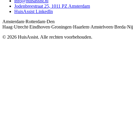
info@huisassist.nl
Jodenbreestraat 25, 1011 PZ Amsterdam
HuisAssist LinkedIn
Amsterdam
·
Rotterdam
·
Den
Haag
·
Utrecht
·
Eindhoven
·
Groningen
·
Haarlem
·
Amstelveen
·
Breda
·
Ni
© 2026 HuisAssist. Alle rechten voorbehouden.