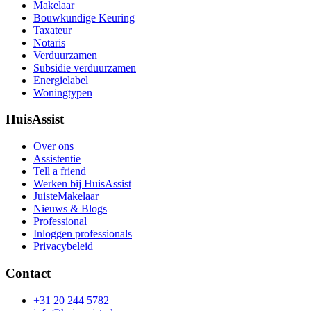
Makelaar
Bouwkundige Keuring
Taxateur
Notaris
Verduurzamen
Subsidie verduurzamen
Energielabel
Woningtypen
HuisAssist
Over ons
Assistentie
Tell a friend
Werken bij HuisAssist
JuisteMakelaar
Nieuws & Blogs
Professional
Inloggen professionals
Privacybeleid
Contact
+31 20 244 5782