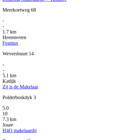
Meerkoetweg 68
-
-
1.7 km
Heerenveen
Feantax
Weversbuurt 14
-
-
5.1 km
Katlijk
Zij is de Makelaar
Polderboskdyk 3
5.0
10
7.3 km
Joure
H4O makelaardij