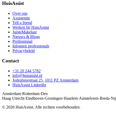
HuisAssist
Over ons
Assistentie
Tell a friend
Werken bij HuisAssist
JuisteMakelaar
Nieuws & Blogs
Professional
Inloggen professionals
Privacybeleid
Contact
+31 20 244 5782
info@huisassist.nl
Jodenbreestraat 25, 1011 PZ Amsterdam
HuisAssist LinkedIn
Amsterdam
·
Rotterdam
·
Den
Haag
·
Utrecht
·
Eindhoven
·
Groningen
·
Haarlem
·
Amstelveen
·
Breda
·
Ni
© 2026 HuisAssist. Alle rechten voorbehouden.