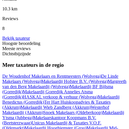
10.3 km
Reviews
8
Bekijk taxateur
Hoogste beoordeling
Meeste reviews
Dichtstbijzijnde
Meer taxateurs in de regio
De Woudenhof Makelaars en Rentmeesters
(Wolvega)
De Linde
Makelaars
(Wolvega)
Makelaardij Hofstee B.V.
(Wolvega)
Margreeth
van den Berg Makelaardij
(Wolvega)
Makelaardij BF Bijlsma
(Gorredijk)
Makelaardij Gorredijk Annelies Atsma
(Gorredijk)
HASKAL verkoop & verhuur
(Wolvega)
Makelaardij
Benedictus
(Gorredijk)
Ter Hart Huiskoopadvies & Taxaties
(Akkrum)
Makelaardij Wieb Zandberg
(Akkrum)
Westerhof
Makelaardij
(Akkrum)
Snoek Makelaars
(Oldeberkoop)
Makelaardij
Ytsma
(Jubbega)
Makelaarskantoor Koopmans B.V.
(Beetsterzwaag)
Unicus Makelaardij & Taxaties V.O.F.
(Oldemarkt)
Makelaardij Hooghiemster
(Grou)
Makelaardij Mid-