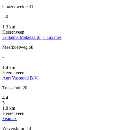
Ganzenweide 31
5.0
2
1.3 km
Heerenveen
Lolkema Makelaardij + Taxaties
Meerkoetweg 68
-
-
1.4 km
Heerenveen
Agri Vastgoed B.V.
Trekschuit 20
4.4
5
1.8 km
Heerenveen
Feantax
Weversbuurt 14