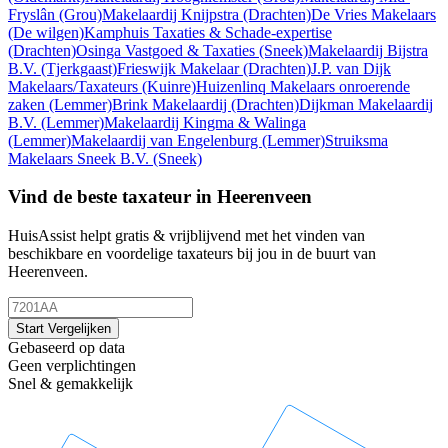
Fryslân
(Grou)
Makelaardij Knijpstra
(Drachten)
De Vries Makelaars
(De wilgen)
Kamphuis Taxaties & Schade-expertise
(Drachten)
Osinga Vastgoed & Taxaties
(Sneek)
Makelaardij Bijstra
B.V.
(Tjerkgaast)
Frieswijk Makelaar
(Drachten)
J.P. van Dijk
Makelaars/Taxateurs
(Kuinre)
Huizenlinq Makelaars onroerende
zaken
(Lemmer)
Brink Makelaardij
(Drachten)
Dijkman Makelaardij
B.V.
(Lemmer)
Makelaardij Kingma & Walinga
(Lemmer)
Makelaardij van Engelenburg
(Lemmer)
Struiksma
Makelaars Sneek B.V.
(Sneek)
Vind de beste taxateur in Heerenveen
HuisAssist helpt gratis & vrijblijvend met het vinden van
beschikbare en voordelige taxateurs bij jou in de buurt van
Heerenveen.
Start Vergelijken
Gebaseerd op data
Geen verplichtingen
Snel & gemakkelijk