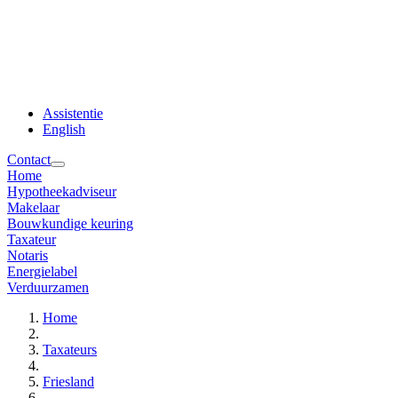
Assistentie
English
Contact
Home
Hypotheekadviseur
Makelaar
Bouwkundige keuring
Taxateur
Notaris
Energielabel
Verduurzamen
Home
Taxateurs
Friesland