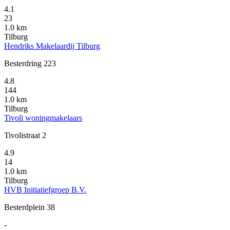
4.1
23
1.0 km
Tilburg
Hendriks Makelaardij Tilburg
Besterdring 223
4.8
144
1.0 km
Tilburg
Tivoli woningmakelaars
Tivolistraat 2
4.9
14
1.0 km
Tilburg
HVB Initiatiefgroep B.V.
Besterdplein 38
-