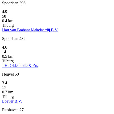
Spoorlaan 396
4.9
58
0.4 km
Tilburg
Hart van Brabant Makelaardij B.V.
Spoorlaan 432
4.6
14
0.5 km
Tilburg
J.H. Oldenkotte & Zn.
Heuvel 50
3.4
17
0.7 km
Tilburg
Loever B.V.
Piushaven 27