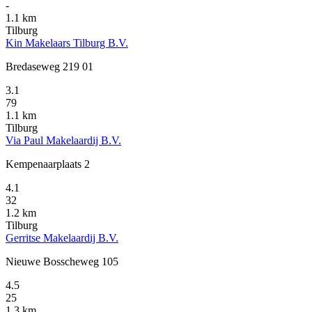
-
1.1 km
Tilburg
Kin Makelaars Tilburg B.V.
Bredaseweg 219 01
3.1
79
1.1 km
Tilburg
Via Paul Makelaardij B.V.
Kempenaarplaats 2
4.1
32
1.2 km
Tilburg
Gerritse Makelaardij B.V.
Nieuwe Bosscheweg 105
4.5
25
1.3 km