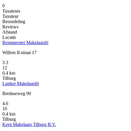
0
Taxateurs
Taxateur
Beoordeling
Reviews
Afstand
Locatie
Rentmeester Makelaardij
Willem II-straat 17
3.3
12
0.4 km
Tilburg
Lupker Makelaardij
Bredaseweg 90
4.6
10
0.4 km
Tilburg
Kern Makelaars Tilburg B.V.