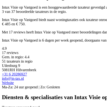
Intax Visie op Vastgoed is een
hooggewaardeerde
taxateur gevestigd
3 van 37 beoordeelde taxateurs in de regio.
Intax Visie op Vastgoed biedt naast woningtaxaties ook taxateur onr
€ 485 en € 750.
Met 17 reviews heeft Intax Visie op Vastgoed meer beoordelingen dan
Intax Visie op Vastgoed is 6 dagen per week geopend, doorgaans van
4.9
17 reviews
Gem. in regio: 4.4
51 taxateurs in regio
Uilenburg 9
5081RH Hilvarenbeek
+31 6 20286927
info@in-tax.nl
Website
Ma-Za: 24 uur geopend | Zo: Gesloten
Diensten & specialisaties van Intax Visie o