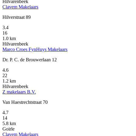
Hilvarenbeek
Clavem Makelaars
Hilverstraat 89
3.4
16
1.0 km
Hilvarenbeek
Marco Croes FynHuys Makelaars
Dr. P. C. de Brouwerlaan 12
4.6
22
1.2 km
Hilvarenbeek
Z makelaars B.V.
Van Haestrechtstraat 70
4.7
14
5.8 km
Goirle
Clavem Makelaars