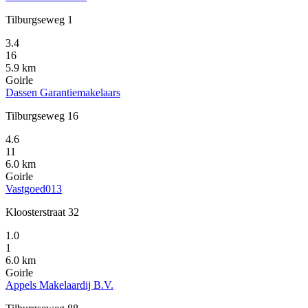
Tilburgseweg 1
3.4
16
5.9 km
Goirle
Dassen Garantiemakelaars
Tilburgseweg 16
4.6
11
6.0 km
Goirle
Vastgoed013
Kloosterstraat 32
1.0
1
6.0 km
Goirle
Appels Makelaardij B.V.