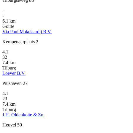
Tilburgseweg 88
-
-
6.1 km
Goirle
Via Paul Makelaardij B.V.
Kempenaarplaats 2
4.1
32
7.4 km
Tilburg
Loever B.V.
Piushaven 27
4.1
23
7.4 km
Tilburg
J.H. Oldenkotte & Zn.
Heuvel 50