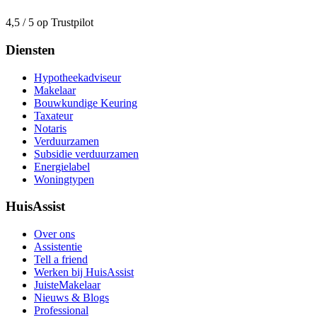
4,5 / 5 op Trustpilot
Diensten
Hypotheekadviseur
Makelaar
Bouwkundige Keuring
Taxateur
Notaris
Verduurzamen
Subsidie verduurzamen
Energielabel
Woningtypen
HuisAssist
Over ons
Assistentie
Tell a friend
Werken bij HuisAssist
JuisteMakelaar
Nieuws & Blogs
Professional