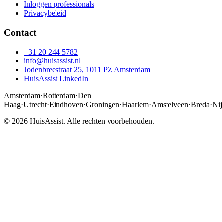
Inloggen professionals
Privacybeleid
Contact
+31 20 244 5782
info@huisassist.nl
Jodenbreestraat 25, 1011 PZ Amsterdam
HuisAssist LinkedIn
Amsterdam
·
Rotterdam
·
Den
Haag
·
Utrecht
·
Eindhoven
·
Groningen
·
Haarlem
·
Amstelveen
·
Breda
·
Ni
© 2026 HuisAssist. Alle rechten voorbehouden.