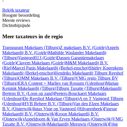
-
Bekijk taxateur
Hoogste beoordeling
Meeste reviews
Dichtstbijzijnde
Meer taxateurs in de regio
Transparant Makelaars
(Tilburg)
Z makelaars B.V.
(Goirle)
Appels
Makelaardij B.V.
(Goirle)
Mathilde Waslander Makelaardij
(Tilburg)
Vastgoed013
(Goirle)
Dassen Garantiemakelaars
(Goirle)
Clavem Makelaars
(Goirle)
M&M Makelaardij B.V.
(Riel)
Marcel Panis Makelaardij
(Berkel-enschot)
Shirley Kneepkens
Makelaardij
(Berkel-enschot)
Hendriks Makelaardij Tilburg Reeshof
(Tilburg)
OMM Makelaars B.V.
(Tilburg)
VMG regio Tilburg BV
(Tilburg)
ERA Content + Marlies van Rossum
(Udenhout)
Marian
Kemink Makelaardij
(Tilburg)
Tilburg Taxatie
(Tilburg)
Makelaardij
Bertens B.V.
(Loon op zand)
Peeters-Bouckaert Makelaars
(Udenhout)
De Reeshof Makelaar
(Tilburg)
A en T Vastgoed Tilburg
(Udenhout)
HVB Beheer B.V.
(Tilburg)
Van den Elzen Makelaars
B.V.
(Oisterwijk)
Intax Visie op Vastgoed
(Hilvarenbeek)
Finesse
Makelaardij B.V.
(Oisterwijk)
Kroon Makelaardij B.V.
(Oisterwijk)
Appeldoorn & Van Erven Makelaars
(Oisterwijk)
VMG
Taxatie B.V.
(Oisterwijk)
Makelaardij Meeuwis
(Oisterwijk)
Fijne