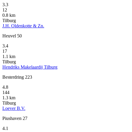
3.3
12
0.8 km
Tilburg
J.H. Oldenkotte & Zn.
Heuvel 50
3.4
17
1.1 km
Tilburg
Hendriks Makelaardij Tilburg
Besterdring 223
4.8
144
1.3 km
Tilburg
Loever B.V.
Piushaven 27
4.1