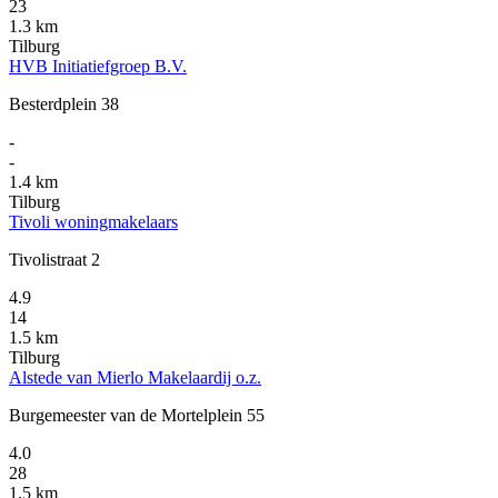
23
1.3 km
Tilburg
HVB Initiatiefgroep B.V.
Besterdplein 38
-
-
1.4 km
Tilburg
Tivoli woningmakelaars
Tivolistraat 2
4.9
14
1.5 km
Tilburg
Alstede van Mierlo Makelaardij o.z.
Burgemeester van de Mortelplein 55
4.0
28
1.5 km