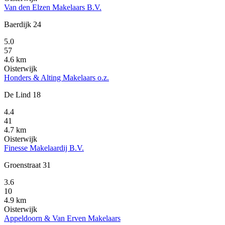
Van den Elzen Makelaars B.V.
Baerdijk 24
5.0
57
4.6 km
Oisterwijk
Honders & Alting Makelaars o.z.
De Lind 18
4.4
41
4.7 km
Oisterwijk
Finesse Makelaardij B.V.
Groenstraat 31
3.6
10
4.9 km
Oisterwijk
Appeldoorn & Van Erven Makelaars