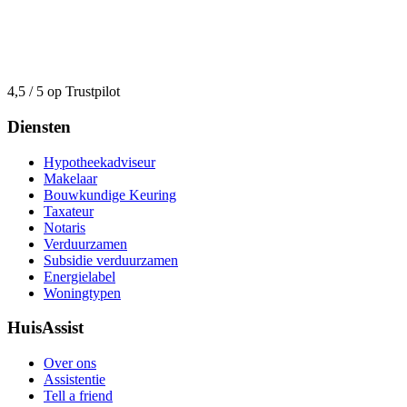
4,5 / 5 op Trustpilot
Diensten
Hypotheekadviseur
Makelaar
Bouwkundige Keuring
Taxateur
Notaris
Verduurzamen
Subsidie verduurzamen
Energielabel
Woningtypen
HuisAssist
Over ons
Assistentie
Tell a friend