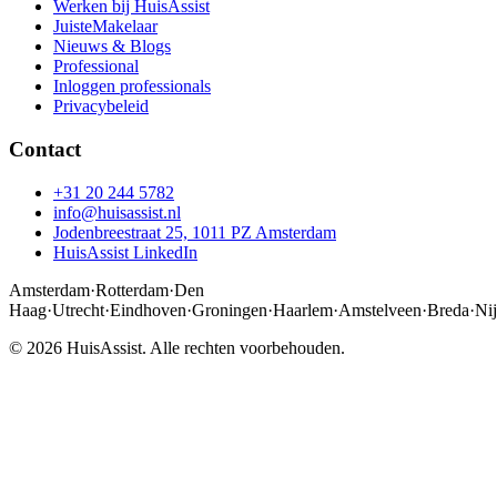
Werken bij HuisAssist
JuisteMakelaar
Nieuws & Blogs
Professional
Inloggen professionals
Privacybeleid
Contact
+31 20 244 5782
info@huisassist.nl
Jodenbreestraat 25, 1011 PZ Amsterdam
HuisAssist LinkedIn
Amsterdam
·
Rotterdam
·
Den
Haag
·
Utrecht
·
Eindhoven
·
Groningen
·
Haarlem
·
Amstelveen
·
Breda
·
Ni
© 2026 HuisAssist. Alle rechten voorbehouden.