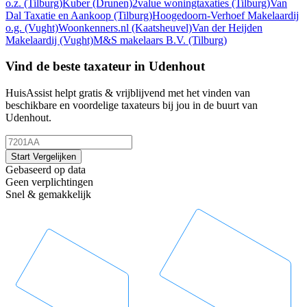
o.z.
(Tilburg)
Kuber
(Drunen)
2value woningtaxaties
(Tilburg)
Van
Dal Taxatie en Aankoop
(Tilburg)
Hoogedoorn-Verhoef Makelaardij
o.g.
(Vught)
Woonkenners.nl
(Kaatsheuvel)
Van der Heijden
Makelaardij
(Vught)
M&S makelaars B.V.
(Tilburg)
Vind de beste taxateur in Udenhout
HuisAssist helpt gratis & vrijblijvend met het vinden van
beschikbare en voordelige taxateurs bij jou in de buurt van
Udenhout.
Start Vergelijken
Gebaseerd op data
Geen verplichtingen
Snel & gemakkelijk