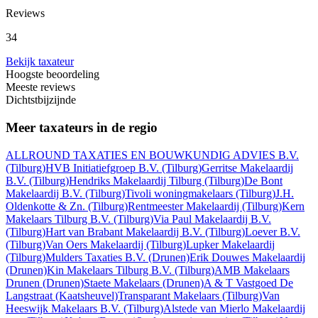
Reviews
34
Bekijk taxateur
Hoogste beoordeling
Meeste reviews
Dichtstbijzijnde
Meer taxateurs in de regio
ALLROUND TAXATIES EN BOUWKUNDIG ADVIES B.V.
(Tilburg)
HVB Initiatiefgroep B.V.
(Tilburg)
Gerritse Makelaardij
B.V.
(Tilburg)
Hendriks Makelaardij Tilburg
(Tilburg)
De Bont
Makelaardij B.V.
(Tilburg)
Tivoli woningmakelaars
(Tilburg)
J.H.
Oldenkotte & Zn.
(Tilburg)
Rentmeester Makelaardij
(Tilburg)
Kern
Makelaars Tilburg B.V.
(Tilburg)
Via Paul Makelaardij B.V.
(Tilburg)
Hart van Brabant Makelaardij B.V.
(Tilburg)
Loever B.V.
(Tilburg)
Van Oers Makelaardij
(Tilburg)
Lupker Makelaardij
(Tilburg)
Mulders Taxaties B.V.
(Drunen)
Erik Douwes Makelaardij
(Drunen)
Kin Makelaars Tilburg B.V.
(Tilburg)
AMB Makelaars
Drunen
(Drunen)
Staete Makelaars
(Drunen)
A & T Vastgoed De
Langstraat
(Kaatsheuvel)
Transparant Makelaars
(Tilburg)
Van
Heeswijk Makelaars B.V.
(Tilburg)
Alstede van Mierlo Makelaardij