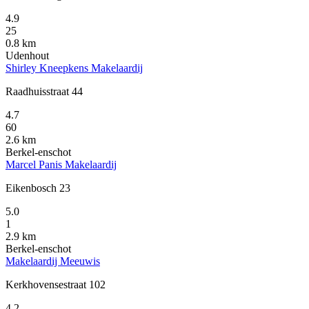
4.9
25
0.8 km
Udenhout
Shirley Kneepkens Makelaardij
Raadhuisstraat 44
4.7
60
2.6 km
Berkel-enschot
Marcel Panis Makelaardij
Eikenbosch 23
5.0
1
2.9 km
Berkel-enschot
Makelaardij Meeuwis
Kerkhovensestraat 102
4.2