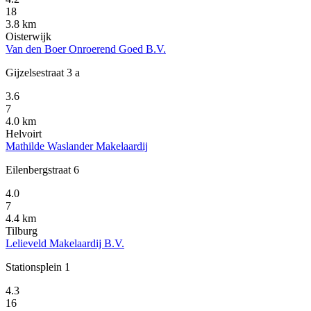
18
3.8 km
Oisterwijk
Van den Boer Onroerend Goed B.V.
Gijzelsestraat 3 a
3.6
7
4.0 km
Helvoirt
Mathilde Waslander Makelaardij
Eilenbergstraat 6
4.0
7
4.4 km
Tilburg
Lelieveld Makelaardij B.V.
Stationsplein 1
4.3
16