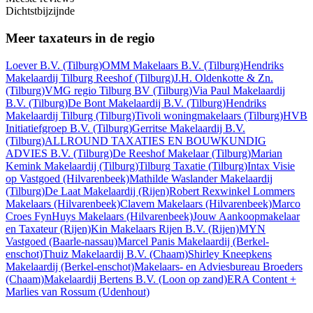
Dichtstbijzijnde
Meer taxateurs in de regio
Loever B.V.
(Tilburg)
OMM Makelaars B.V.
(Tilburg)
Hendriks
Makelaardij Tilburg Reeshof
(Tilburg)
J.H. Oldenkotte & Zn.
(Tilburg)
VMG regio Tilburg BV
(Tilburg)
Via Paul Makelaardij
B.V.
(Tilburg)
De Bont Makelaardij B.V.
(Tilburg)
Hendriks
Makelaardij Tilburg
(Tilburg)
Tivoli woningmakelaars
(Tilburg)
HVB
Initiatiefgroep B.V.
(Tilburg)
Gerritse Makelaardij B.V.
(Tilburg)
ALLROUND TAXATIES EN BOUWKUNDIG
ADVIES B.V.
(Tilburg)
De Reeshof Makelaar
(Tilburg)
Marian
Kemink Makelaardij
(Tilburg)
Tilburg Taxatie
(Tilburg)
Intax Visie
op Vastgoed
(Hilvarenbeek)
Mathilde Waslander Makelaardij
(Tilburg)
De Laat Makelaardij
(Rijen)
Robert Rexwinkel Lommers
Makelaars
(Hilvarenbeek)
Clavem Makelaars
(Hilvarenbeek)
Marco
Croes FynHuys Makelaars
(Hilvarenbeek)
Jouw Aankoopmakelaar
en Taxateur
(Rijen)
Kin Makelaars Rijen B.V.
(Rijen)
MYN
Vastgoed
(Baarle-nassau)
Marcel Panis Makelaardij
(Berkel-
enschot)
Thuiz Makelaardij B.V.
(Chaam)
Shirley Kneepkens
Makelaardij
(Berkel-enschot)
Makelaars- en Adviesbureau Broeders
(Chaam)
Makelaardij Bertens B.V.
(Loon op zand)
ERA Content +
Marlies van Rossum
(Udenhout)