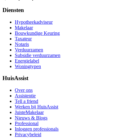
Diensten
Hypotheekadviseur
Makelaar
Bouwkundige Keuring
Taxateur
Notaris
Verduurzamen
Subsidie verduurzamen
Energielabel
Woningtypen
HuisAssist
Over ons
Assistentie
Tell a friend
Werken bij HuisAssist
JuisteMakelaar
Nieuws & Blogs
Professional
Inloggen professionals
Privacybeleid