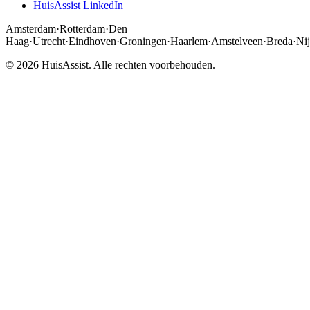
HuisAssist LinkedIn
Amsterdam
·
Rotterdam
·
Den
Haag
·
Utrecht
·
Eindhoven
·
Groningen
·
Haarlem
·
Amstelveen
·
Breda
·
Ni
© 2026 HuisAssist. Alle rechten voorbehouden.