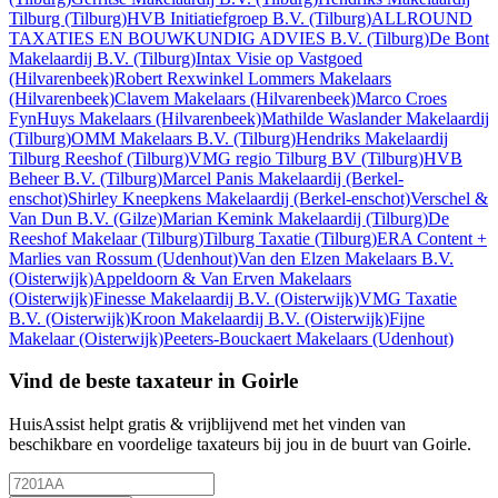
Tilburg
(Tilburg)
HVB Initiatiefgroep B.V.
(Tilburg)
ALLROUND
TAXATIES EN BOUWKUNDIG ADVIES B.V.
(Tilburg)
De Bont
Makelaardij B.V.
(Tilburg)
Intax Visie op Vastgoed
(Hilvarenbeek)
Robert Rexwinkel Lommers Makelaars
(Hilvarenbeek)
Clavem Makelaars
(Hilvarenbeek)
Marco Croes
FynHuys Makelaars
(Hilvarenbeek)
Mathilde Waslander Makelaardij
(Tilburg)
OMM Makelaars B.V.
(Tilburg)
Hendriks Makelaardij
Tilburg Reeshof
(Tilburg)
VMG regio Tilburg BV
(Tilburg)
HVB
Beheer B.V.
(Tilburg)
Marcel Panis Makelaardij
(Berkel-
enschot)
Shirley Kneepkens Makelaardij
(Berkel-enschot)
Verschel &
Van Dun B.V.
(Gilze)
Marian Kemink Makelaardij
(Tilburg)
De
Reeshof Makelaar
(Tilburg)
Tilburg Taxatie
(Tilburg)
ERA Content +
Marlies van Rossum
(Udenhout)
Van den Elzen Makelaars B.V.
(Oisterwijk)
Appeldoorn & Van Erven Makelaars
(Oisterwijk)
Finesse Makelaardij B.V.
(Oisterwijk)
VMG Taxatie
B.V.
(Oisterwijk)
Kroon Makelaardij B.V.
(Oisterwijk)
Fijne
Makelaar
(Oisterwijk)
Peeters-Bouckaert Makelaars
(Udenhout)
Vind de beste taxateur in Goirle
HuisAssist helpt gratis & vrijblijvend met het vinden van
beschikbare en voordelige taxateurs bij jou in de buurt van Goirle.