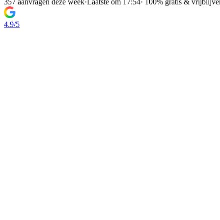
357 aanvragen deze week
·
Laatste om 17:54
·
100% gratis & vrijblijv
4.9/5