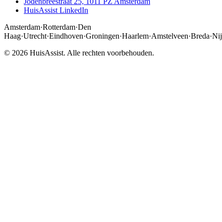
Jodenbreestraat 25, 1011 PZ Amsterdam
HuisAssist LinkedIn
Amsterdam
·
Rotterdam
·
Den
Haag
·
Utrecht
·
Eindhoven
·
Groningen
·
Haarlem
·
Amstelveen
·
Breda
·
Ni
© 2026 HuisAssist. Alle rechten voorbehouden.