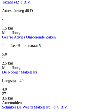
Taxaties4Zld B.V.
Arnesteinweg 48 D
-
-
1.5 km
Middelburg
Geerse Advies Onroerende Zaken
John Lee Hookerstraat 5
5.0
1
2.5 km
Middelburg
De Nooijer Makelaars
Langstraat 49
4.9
27
3.5 km
Arnemuiden
Schinkel De Weerd Makelaardij o.g. B.V.