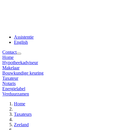
Assistentie
English
Contact
Home
Hypotheekadviseur
Makelaar
Bouwkundige keuring
Taxateur
Notaris
Energielabel
Verduurzamen
Home
Taxateurs
Zeeland