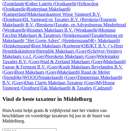
(Zoutelande)
Esther Luteijn
(Oostkapelle)
Yellowdog
(Oostkapelle)
Ruiterplaat Makelaardij
(Kamperland)
Makelaarskantoor Wisse Vastgoed B.V.
(Domburg)
DL Vastgoed en Taxaties B.V.
(Breskens)
Tournois
Makelaardij B.V.
(Breskens)
Taxatie- en Adviesbureau Minderhoud
(Westkapelle)
Houmes Makelaars B.V.
(Westkapelle)
Monique
Facchin Makelaars & Taxateurs
(Heinkenszand)
Taxatiebureau en
Makelaardij "Het Goeie Adres"
(Heinkenszand)
R+ Makelaardij
(Heinkenszand)
Boot Makelaars
(Kortgene)
OBJKT B.V.
(‘s-Heer
Hendrikskinderen)
Steendijk Makelaars
(Goes)
Schrijver-Versluys
Makelaars v.o.f.
(Goes)
Neeskens Makelaars
(Goes)
Wielemaker
Taxaties B.V.
(Goes)
Stad & Zeeland Makelaars
(Goes)
Makelaardij
Faasse & Fermont B.V.
(Goes)
Kuub Makelaars Bevelanden B.V.
(Goes)
Boot Makelaars
(Goes)
Makelaardij Ruud de Meijer
(Ijzendijke)
WOOONmakelaardij
(Goes)
Timmerman Makelaardij
B.V.
(Goes)
Dian Clarijs Makelaar-Taxateur
(Goes)
MyHouse
Vastgoed
(Oostburg)
Tak Makelaardij & Taxaties
(Cadzand)
Vind de beste taxateur in Middelburg
HuisAssist helpt gratis & vrijblijvend met het vinden van
beschikbare en voordelige taxateurs bij jou in de buurt van
Middelburg.