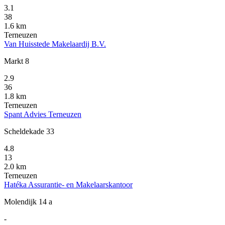
3.1
38
1.6 km
Terneuzen
Van Huisstede Makelaardij B.V.
Markt 8
2.9
36
1.8 km
Terneuzen
Spant Advies Terneuzen
Scheldekade 33
4.8
13
2.0 km
Terneuzen
Hatéka Assurantie- en Makelaarskantoor
Molendijk 14 a
-