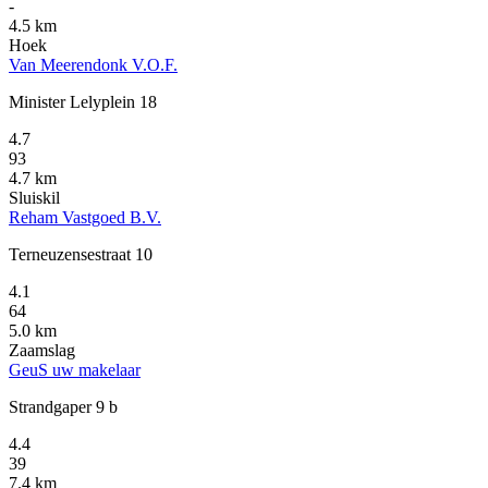
-
4.5 km
Hoek
Van Meerendonk V.O.F.
Minister Lelyplein 18
4.7
93
4.7 km
Sluiskil
Reham Vastgoed B.V.
Terneuzensestraat 10
4.1
64
5.0 km
Zaamslag
GeuS uw makelaar
Strandgaper 9 b
4.4
39
7.4 km