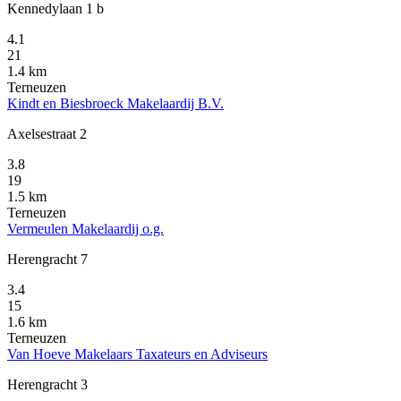
Kennedylaan 1 b
4.1
21
1.4 km
Terneuzen
Kindt en Biesbroeck Makelaardij B.V.
Axelsestraat 2
3.8
19
1.5 km
Terneuzen
Vermeulen Makelaardij o.g.
Herengracht 7
3.4
15
1.6 km
Terneuzen
Van Hoeve Makelaars Taxateurs en Adviseurs
Herengracht 3