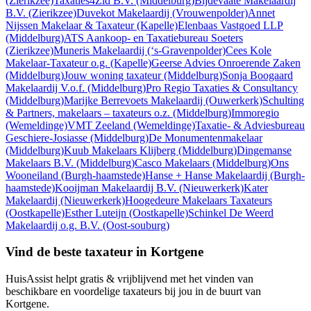
(Zierikzee)
Taxaties4Zld B.V.
(Middelburg)
Bijdevaate Makelaardij
B.V.
(Zierikzee)
Duvekot Makelaardij
(Vrouwenpolder)
Annet
Nijssen Makelaar & Taxateur
(Kapelle)
Elenbaas Vastgoed LLP
(Middelburg)
ATS Aankoop- en Taxatiebureau Soeters
(Zierikzee)
Muneris Makelaardij
(‘s-Gravenpolder)
Cees Kole
Makelaar-Taxateur o.g.
(Kapelle)
Geerse Advies Onroerende Zaken
(Middelburg)
Jouw woning taxateur
(Middelburg)
Sonja Boogaard
Makelaardij V.o.f.
(Middelburg)
Pro Regio Taxaties & Consultancy
(Middelburg)
Marijke Berrevoets Makelaardij
(Ouwerkerk)
Schulting
& Partners, makelaars – taxateurs o.z.
(Middelburg)
Immoregio
(Wemeldinge)
VMT Zeeland
(Wemeldinge)
Taxatie- & Adviesbureau
Geschiere-Josiasse
(Middelburg)
De Monumentenmakelaar
(Middelburg)
Kuub Makelaars Klijberg
(Middelburg)
Dingemanse
Makelaars B.V.
(Middelburg)
Casco Makelaars
(Middelburg)
Ons
Wooneiland
(Burgh-haamstede)
Hanse + Hanse Makelaardij
(Burgh-
haamstede)
Kooijman Makelaardij B.V.
(Nieuwerkerk)
Kater
Makelaardij
(Nieuwerkerk)
Hoogedeure Makelaars Taxateurs
(Oostkapelle)
Esther Luteijn
(Oostkapelle)
Schinkel De Weerd
Makelaardij o.g. B.V.
(Oost-souburg)
Vind de beste taxateur in Kortgene
HuisAssist helpt gratis & vrijblijvend met het vinden van
beschikbare en voordelige taxateurs bij jou in de buurt van
Kortgene.