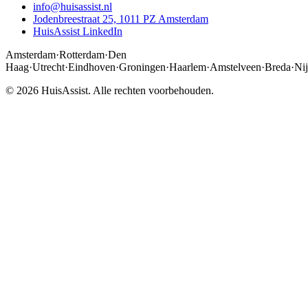
info@huisassist.nl
Jodenbreestraat 25, 1011 PZ Amsterdam
HuisAssist LinkedIn
Amsterdam
·
Rotterdam
·
Den
Haag
·
Utrecht
·
Eindhoven
·
Groningen
·
Haarlem
·
Amstelveen
·
Breda
·
Ni
© 2026 HuisAssist. Alle rechten voorbehouden.