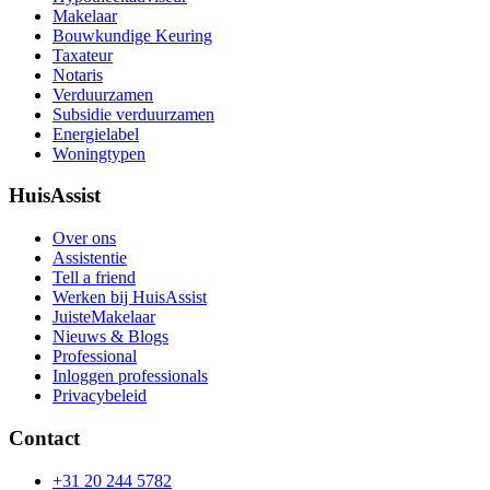
Makelaar
Bouwkundige Keuring
Taxateur
Notaris
Verduurzamen
Subsidie verduurzamen
Energielabel
Woningtypen
HuisAssist
Over ons
Assistentie
Tell a friend
Werken bij HuisAssist
JuisteMakelaar
Nieuws & Blogs
Professional
Inloggen professionals
Privacybeleid
Contact
+31 20 244 5782