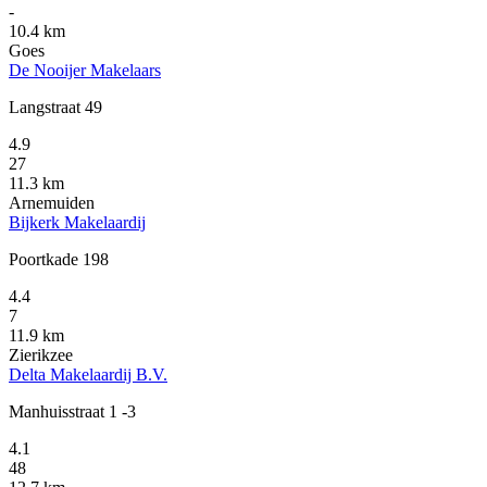
-
10.4 km
Goes
De Nooijer Makelaars
Langstraat 49
4.9
27
11.3 km
Arnemuiden
Bijkerk Makelaardij
Poortkade 198
4.4
7
11.9 km
Zierikzee
Delta Makelaardij B.V.
Manhuisstraat 1 -3
4.1
48