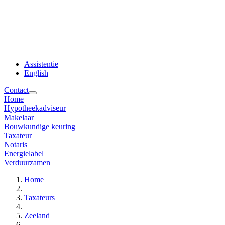
Assistentie
English
Contact
Home
Hypotheekadviseur
Makelaar
Bouwkundige keuring
Taxateur
Notaris
Energielabel
Verduurzamen
Home
Taxateurs
Zeeland