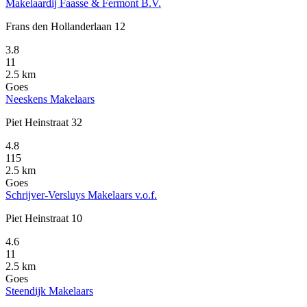
Makelaardij Faasse & Fermont B.V.
Frans den Hollanderlaan 12
3.8
11
2.5 km
Goes
Neeskens Makelaars
Piet Heinstraat 32
4.8
115
2.5 km
Goes
Schrijver-Versluys Makelaars v.o.f.
Piet Heinstraat 10
4.6
11
2.5 km
Goes
Steendijk Makelaars