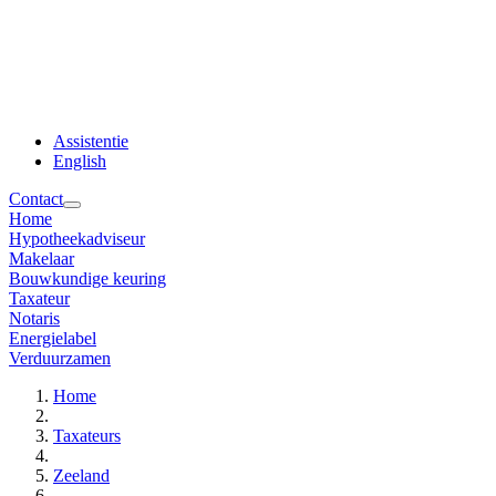
Assistentie
English
Contact
Home
Hypotheekadviseur
Makelaar
Bouwkundige keuring
Taxateur
Notaris
Energielabel
Verduurzamen
Home
Taxateurs
Zeeland