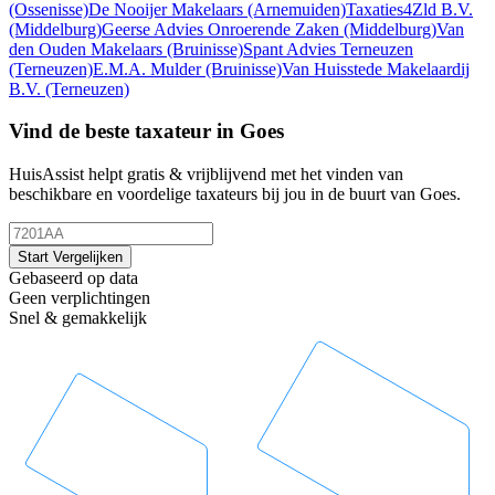
(Ossenisse)
De Nooijer Makelaars
(Arnemuiden)
Taxaties4Zld B.V.
(Middelburg)
Geerse Advies Onroerende Zaken
(Middelburg)
Van
den Ouden Makelaars
(Bruinisse)
Spant Advies Terneuzen
(Terneuzen)
E.M.A. Mulder
(Bruinisse)
Van Huisstede Makelaardij
B.V.
(Terneuzen)
Vind de beste taxateur in Goes
HuisAssist helpt gratis & vrijblijvend met het vinden van
beschikbare en voordelige taxateurs bij jou in de buurt van Goes.
Start Vergelijken
Gebaseerd op data
Geen verplichtingen
Snel & gemakkelijk