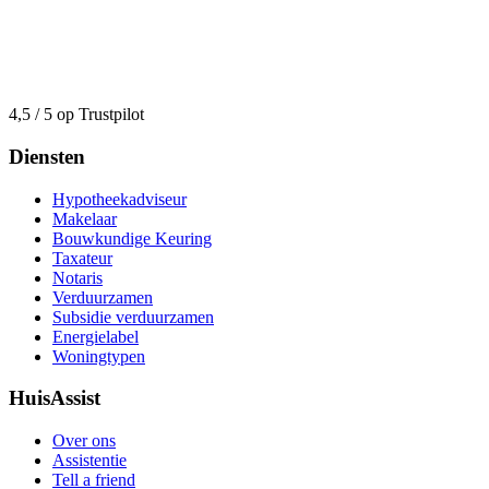
4,5 / 5 op Trustpilot
Diensten
Hypotheekadviseur
Makelaar
Bouwkundige Keuring
Taxateur
Notaris
Verduurzamen
Subsidie verduurzamen
Energielabel
Woningtypen
HuisAssist
Over ons
Assistentie
Tell a friend