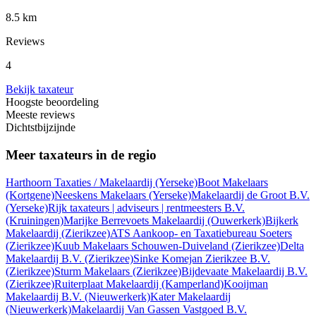
8.5 km
Reviews
4
Bekijk taxateur
Hoogste beoordeling
Meeste reviews
Dichtstbijzijnde
Meer taxateurs in de regio
Harthoorn Taxaties / Makelaardij
(Yerseke)
Boot Makelaars
(Kortgene)
Neeskens Makelaars
(Yerseke)
Makelaardij de Groot B.V.
(Yerseke)
Rijk taxateurs | adviseurs | rentmeesters B.V.
(Kruiningen)
Marijke Berrevoets Makelaardij
(Ouwerkerk)
Bijkerk
Makelaardij
(Zierikzee)
ATS Aankoop- en Taxatiebureau Soeters
(Zierikzee)
Kuub Makelaars Schouwen-Duiveland
(Zierikzee)
Delta
Makelaardij B.V.
(Zierikzee)
Sinke Komejan Zierikzee B.V.
(Zierikzee)
Sturm Makelaars
(Zierikzee)
Bijdevaate Makelaardij B.V.
(Zierikzee)
Ruiterplaat Makelaardij
(Kamperland)
Kooijman
Makelaardij B.V.
(Nieuwerkerk)
Kater Makelaardij
(Nieuwerkerk)
Makelaardij Van Gassen Vastgoed B.V.