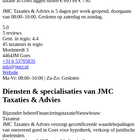
taxatie in Goes liggen tussen € 695 en € 750.
JMC Taxaties & Advies is 5 dagen per week geopend, doorgaans
van 08:00–16:00. Gesloten op zaterdag en zondag.
5.0
5 reviews
Gem. in regio: 4.4
45 taxateurs in regio
Moelmeedt 3
4464JM Goes
+31 6 53705835
info@jmct.nl
Website
Ma-Vr: 08:00–16:00 | Za-Zo: Gesloten
Diensten & specialisaties van JMC
Taxaties & Advies
Bijzonder beheer
Financieringstaxatie
Nieuwbouw
Taxateur
JMC Taxaties & Advies verzorgt gecertificeerde waardebepalingen
van onroerend goed in Goes voor hypotheek, verkoop of juridische
doeleinden.