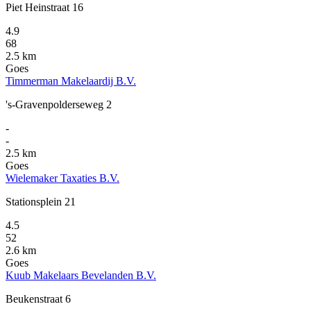
Piet Heinstraat 16
4.9
68
2.5 km
Goes
Timmerman Makelaardij B.V.
's-Gravenpolderseweg 2
-
-
2.5 km
Goes
Wielemaker Taxaties B.V.
Stationsplein 21
4.5
52
2.6 km
Goes
Kuub Makelaars Bevelanden B.V.
Beukenstraat 6