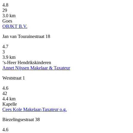
4.8
29
3.0 km
Goes
OBJKT B.V.
Jan van Tourainestraat 18
4.7
3
3.9 km
‘s-Heer Hendrikskinderen
Annet Nijssen Makelaar & Taxateur
Weststraat 1
4.6
42
4.4 km
Kapelle
Cees Kole Makelaar-Taxateur o.g.
Biezelingsestraat 38
4.6