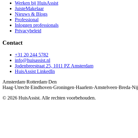
Werken bij HuisAssist
JuisteMakelaar
Nieuws & Blogs
Professional
Inloggen professionals
Privacybeleid
Contact
+31 20 244 5782
info@huisassist.nl
Jodenbreestraat 25, 1011 PZ Amsterdam
HuisAssist LinkedIn
Amsterdam
·
Rotterdam
·
Den
Haag
·
Utrecht
·
Eindhoven
·
Groningen
·
Haarlem
·
Amstelveen
·
Breda
·
Ni
© 2026 HuisAssist. Alle rechten voorbehouden.