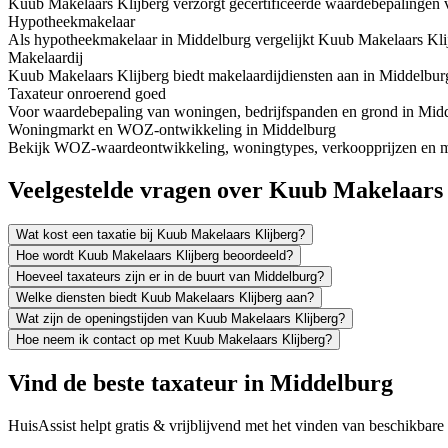
Kuub Makelaars Klijberg verzorgt gecertificeerde waardebepalingen 
Hypotheekmakelaar
Als hypotheekmakelaar in Middelburg vergelijkt Kuub Makelaars Kli
Makelaardij
Kuub Makelaars Klijberg biedt makelaardijdiensten aan in Middelbur
Taxateur onroerend goed
Voor waardebepaling van woningen, bedrijfspanden en grond in Midde
Woningmarkt en WOZ-ontwikkeling in Middelburg
Bekijk WOZ-waardeontwikkeling, woningtypes, verkoopprijzen en me
Veelgestelde vragen over Kuub Makelaars
Wat kost een taxatie bij Kuub Makelaars Klijberg?
Hoe wordt Kuub Makelaars Klijberg beoordeeld?
Hoeveel taxateurs zijn er in de buurt van Middelburg?
Welke diensten biedt Kuub Makelaars Klijberg aan?
Wat zijn de openingstijden van Kuub Makelaars Klijberg?
Hoe neem ik contact op met Kuub Makelaars Klijberg?
Vind de beste taxateur in Middelburg
HuisAssist helpt gratis & vrijblijvend met het vinden van beschikbare e