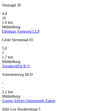
Smaragd 30
4.4
16
1.0 km
Middelburg
Elenbaas Vastgoed LLP
Grote Sternstraat 65
5.0
1
1.7 km
Middelburg
Taxaties4Zld B.V.
Arnesteinweg 48 D
-
-
2.2 km
Middelburg
Geerse Advies Onroerende Zaken
John Lee Hookerstraat 5