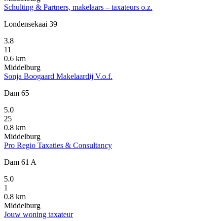
Schulting & Partners, makelaars – taxateurs o.z.
Londensekaai 39
3.8
11
0.6 km
Middelburg
Sonja Boogaard Makelaardij V.o.f.
Dam 65
5.0
25
0.8 km
Middelburg
Pro Regio Taxaties & Consultancy
Dam 61 A
5.0
1
0.8 km
Middelburg
Jouw woning taxateur