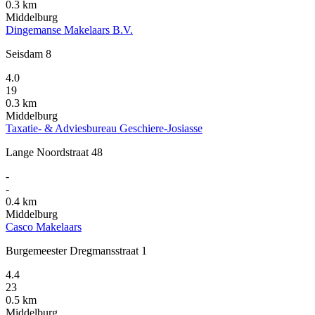
0.3 km
Middelburg
Dingemanse Makelaars B.V.
Seisdam 8
4.0
19
0.3 km
Middelburg
Taxatie- & Adviesbureau Geschiere-Josiasse
Lange Noordstraat 48
-
-
0.4 km
Middelburg
Casco Makelaars
Burgemeester Dregmansstraat 1
4.4
23
0.5 km
Middelburg