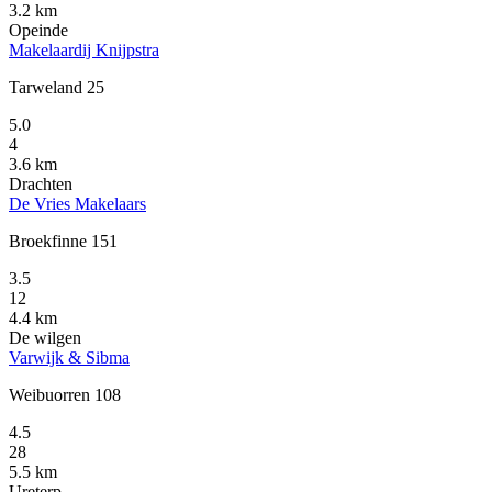
3.2 km
Opeinde
Makelaardij Knijpstra
Tarweland 25
5.0
4
3.6 km
Drachten
De Vries Makelaars
Broekfinne 151
3.5
12
4.4 km
De wilgen
Varwijk & Sibma
Weibuorren 108
4.5
28
5.5 km
Ureterp