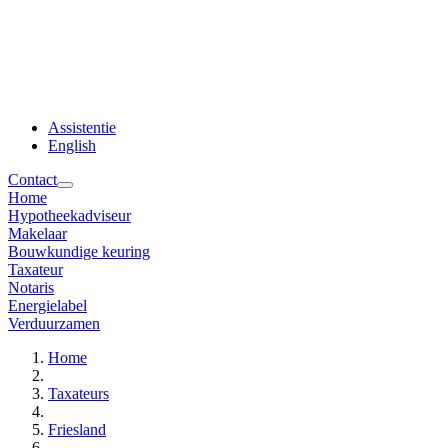
Assistentie
English
Contact
Home
Hypotheekadviseur
Makelaar
Bouwkundige keuring
Taxateur
Notaris
Energielabel
Verduurzamen
Home
Taxateurs
Friesland