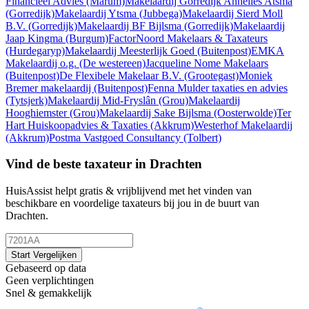
Financieel Advies
(Marum)
Makelaardij Gorredijk Annelies Atsma
(Gorredijk)
Makelaardij Ytsma
(Jubbega)
Makelaardij Sierd Moll
B.V.
(Gorredijk)
Makelaardij BF Bijlsma
(Gorredijk)
Makelaardij
Jaap Kingma
(Burgum)
FactorNoord Makelaars & Taxateurs
(Hurdegaryp)
Makelaardij Meesterlijk Goed
(Buitenpost)
EMKA
Makelaardij o.g.
(De westereen)
Jacqueline Nome Makelaars
(Buitenpost)
De Flexibele Makelaar B.V.
(Grootegast)
Moniek
Bremer makelaardij
(Buitenpost)
Fenna Mulder taxaties en advies
(Tytsjerk)
Makelaardij Mid-Fryslân
(Grou)
Makelaardij
Hooghiemster
(Grou)
Makelaardij Sake Bijlsma
(Oosterwolde)
Ter
Hart Huiskoopadvies & Taxaties
(Akkrum)
Westerhof Makelaardij
(Akkrum)
Postma Vastgoed Consultancy
(Tolbert)
Vind de beste taxateur in Drachten
HuisAssist helpt gratis & vrijblijvend met het vinden van
beschikbare en voordelige taxateurs bij jou in de buurt van
Drachten.
Start Vergelijken
Gebaseerd op data
Geen verplichtingen
Snel & gemakkelijk