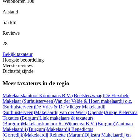
Weibuorren 108
Afstand
5.5 km
Reviews
28
Bekijk taxateur
Hoogste beoordeling
Meeste reviews
Dichtstbijzijnde
Meer taxateurs in de regio
Makelaarskantoor Koopmans B.V.
(Beetsterzwaag)
De Flexibele
Makelaar
(Surhuisterveen)
Van der Velde & Hoen makelaardij o.z.
(Surhuisterveen)
De Vries & De Vlieger Makelaardij
(Surhuisterveen)
Makelaardij van der Wier
(Opende)
Ankje Pietersma
Taxaties
(Burgum)
Link makelaars & taxateurs
(Burgum)
Makelaarskantoor R. Wijmenga B.V.
(Burgum)
Zantman
Makelaardij
(Burgum)
Makelaardij Benedictus
(Gorredijk)
Makelaardij Reinette
(Marum)
Dijkstra Makelaardij en