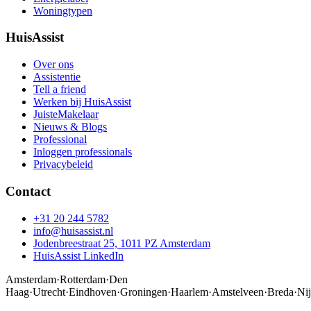
Woningtypen
HuisAssist
Over ons
Assistentie
Tell a friend
Werken bij HuisAssist
JuisteMakelaar
Nieuws & Blogs
Professional
Inloggen professionals
Privacybeleid
Contact
+31 20 244 5782
info@huisassist.nl
Jodenbreestraat 25, 1011 PZ Amsterdam
HuisAssist LinkedIn
Amsterdam
·
Rotterdam
·
Den
Haag
·
Utrecht
·
Eindhoven
·
Groningen
·
Haarlem
·
Amstelveen
·
Breda
·
Ni