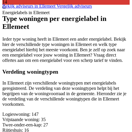
14
Bekijk adviseurs in Ellemeet
Vergelijk adviseurs
G
Energielabels in Ellemeet
Type woningen per energielabel in
Ellemeet
Ieder type woning heeft in Ellemeet een ander energielabel. Bekijk
hier de verschillende type woningen in Ellemeet en welk type
energielabel hierbij het meeste voorkomt. Ben je zelf op zoek naar
een energielabel voor jouw woning in Ellemeet? Vraag direct
offertes aan om een energielabel voor een scherp tarief te vinden.
Verdeling woningtypen
In Ellemeet zijn verschillende woningtypen met energielabels
geregistreerd. De verdeling van deze woningtypen helpt bij het
begrijpen van de woningvoorraad in de gemeente. Hieronder zie je
de verdeling van de verschillende woningtypen die in Ellemeet
voorkomen.
Logieswoning
: 147
Vrijstaande woning
: 35
Twee-onder-een-kap
: 27
Rijtjeshuis
: 16