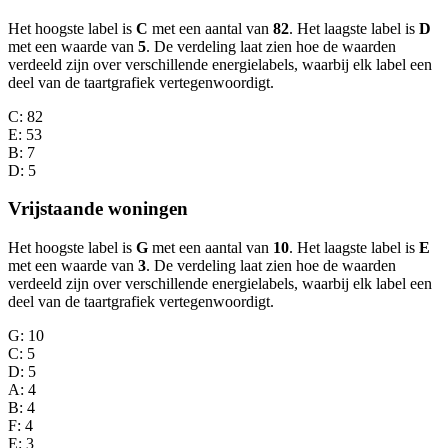
Het hoogste label is
C
met een aantal van
82
. Het laagste label is
D
met een waarde van
5
. De verdeling laat zien hoe de waarden
verdeeld zijn over verschillende energielabels, waarbij elk label een
deel van de taartgrafiek vertegenwoordigt.
C
: 82
E
: 53
B
: 7
D
: 5
Vrijstaande woningen
Het hoogste label is
G
met een aantal van
10
. Het laagste label is
E
met een waarde van
3
. De verdeling laat zien hoe de waarden
verdeeld zijn over verschillende energielabels, waarbij elk label een
deel van de taartgrafiek vertegenwoordigt.
G
: 10
C
: 5
D
: 5
A
: 4
B
: 4
F
: 4
E
: 3