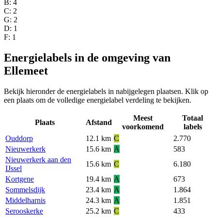
B
: 4
C
: 2
G
: 2
D
: 1
F
: 1
Energielabels in de omgeving van
Ellemeet
Bekijk hieronder de energielabels in nabijgelegen plaatsen. Klik op
een plaats om de volledige energielabel verdeling te bekijken.
Meest
Totaal
Plaats
Afstand
voorkomend
labels
Ouddorp
12.1 km
C
2.770
Nieuwerkerk
15.6 km
A
583
Nieuwerkerk aan den
15.6 km
C
6.180
IJssel
Kortgene
19.4 km
A
673
Sommelsdijk
23.4 km
A
1.864
Middelharnis
24.3 km
A
1.851
Serooskerke
25.2 km
C
433