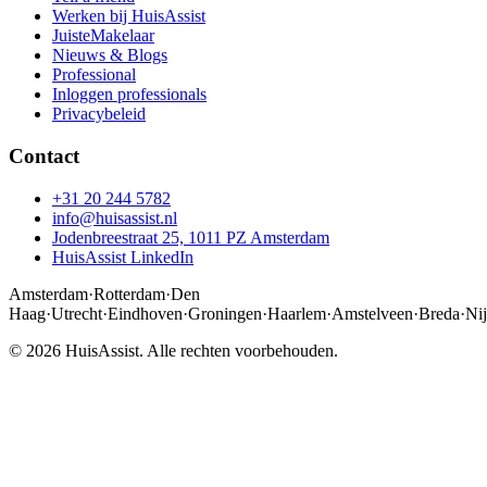
Werken bij HuisAssist
JuisteMakelaar
Nieuws & Blogs
Professional
Inloggen professionals
Privacybeleid
Contact
+31 20 244 5782
info@huisassist.nl
Jodenbreestraat 25, 1011 PZ Amsterdam
HuisAssist LinkedIn
Amsterdam
·
Rotterdam
·
Den
Haag
·
Utrecht
·
Eindhoven
·
Groningen
·
Haarlem
·
Amstelveen
·
Breda
·
Ni
© 2026 HuisAssist. Alle rechten voorbehouden.