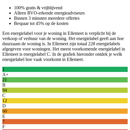
100% gratis & vrijblijvend
Alleen RVO-erkende energieadviseurs
Binnen 3 minuten meerdere offertes
Bespaar tot 45% op de kosten
Een energielabel voor je woning in Ellemeet is verplicht bij de
verkoop of verhuur van de woning. Het energielabel geeft aan hoe
duurzaam de woning is. In Ellemeet zijn totaal 228 energielabels
afgegeven voor woningen. Het meest voorkomende energielabel in
Ellemeet is energielabel C. In de grafiek hieronder ontdek je welk
energielabel hoe vaak voorkomt in Ellemeet.
1
A+
21
B
94
C
12
D
60
E
7
F