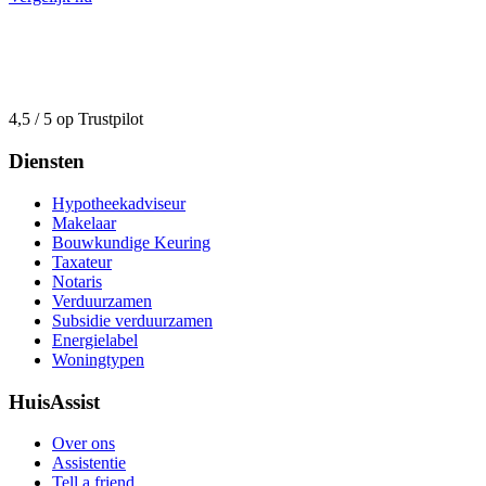
4,5 / 5 op Trustpilot
Diensten
Hypotheekadviseur
Makelaar
Bouwkundige Keuring
Taxateur
Notaris
Verduurzamen
Subsidie verduurzamen
Energielabel
Woningtypen
HuisAssist
Over ons
Assistentie
Tell a friend