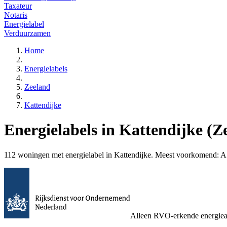
Taxateur
Notaris
Energielabel
Verduurzamen
Home
Energielabels
Zeeland
Kattendijke
Energielabels in Kattendijke (Z
112 woningen met energielabel in Kattendijke. Meest voorkomend: A. V
Alleen RVO-erkende energiea