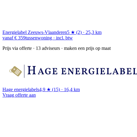
Energielabel Zeeuws-Vlaanderen
5 ★ (2) · 25,3 km
vanaf € 359
tussenwoning · incl. btw
Prijs via offerte
· 13 adviseurs · maken een prijs op maat
Hage energielabels
4,9 ★ (15) · 16,4 km
Vraag offerte aan