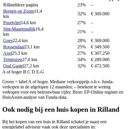
Rilland
deze pagina
23%
–
Bergen op Zoom
11,4
32%
€ 369.000
km
Poortvliet
14,6 km
27%
–
Sint-Maartensdijk
16,4
21%
–
km
Goes
22,4 km
28%
€ 369.000
Roosendaal
23,1 km
25%
€ 349.500
Axel
25,3 km
27%
€ 307.250
Terneuzen
27,0 km
34%
€ 289.000
Oud Gastel
27,2 km
32%
€ 472.500
A of hoger
B
C
D
E-G
Groen = label A of hoger. Mediane verkoopprijs o.b.v. funda-
verkopen in de afgelopen 12 maanden; – betekent te weinig
verkopen voor een betrouwbaar cijfer. Bron: EP-Online register en
HuisAssist-analyse van Funda-data.
Ook nodig bij een huis kopen in Rilland
Bij het kopen van een huis in Rilland schakel je naast een
energielabel adviseur vaak ook deze specialisten in: