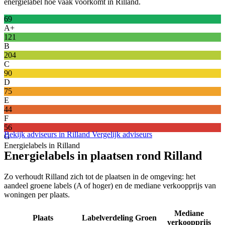
energielabel hoe vaak voorkomt in Rilland.
69
A+
121
B
204
C
90
D
75
E
44
F
56
Bekijk adviseurs in Rilland
Vergelijk adviseurs
G
Energielabels in Rilland
Energielabels in plaatsen rond Rilland
Zo verhoudt Rilland zich tot de plaatsen in de omgeving: het
aandeel groene labels (A of hoger) en de mediane verkoopprijs van
woningen per plaats.
Mediane
Plaats
Labelverdeling
Groen
verkoopprijs