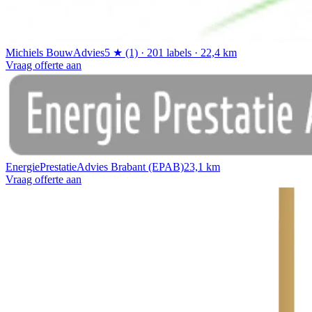
Michiels BouwAdvies
5 ★ (1) · 201 labels · 22,4 km
Vraag offerte aan
EnergiePrestatieAdvies Brabant (EPAB)
23,1 km
Vraag offerte aan