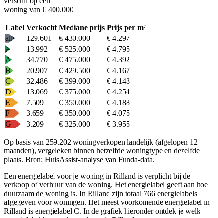
verschil op een
woning van € 400.000
Label
Verkocht
Mediane prijs
Prijs per m²
alle
129.601
€ 430.000
€ 4.297
A+
13.992
€ 525.000
€ 4.795
A
34.770
€ 475.000
€ 4.392
B
20.907
€ 429.500
€ 4.167
C
32.486
€ 399.000
€ 4.148
D
13.069
€ 375.000
€ 4.254
E
7.509
€ 350.000
€ 4.188
F
3.659
€ 350.000
€ 4.075
G
3.209
€ 325.000
€ 3.955
Op basis van 259.202 woningverkopen landelijk (afgelopen 12
maanden), vergeleken binnen hetzelfde woningtype en dezelfde
plaats.
Bron: HuisAssist-analyse van Funda-data.
Een energielabel voor je woning in Rilland is verplicht bij de
verkoop of verhuur van de woning. Het energielabel geeft aan hoe
duurzaam de woning is. In Rilland zijn totaal 766 energielabels
afgegeven voor woningen. Het meest voorkomende energielabel in
Rilland is energielabel C. In de grafiek hieronder ontdek je welk