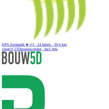
EPA Zeeland
4 ★ (1) · 24 labels · 30,6 km
vanaf € 235
tussenwoning · incl. btw