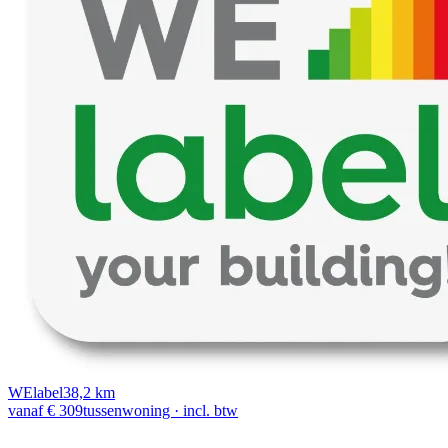
WElabel
38,2 km
vanaf € 309
tussenwoning · incl. btw