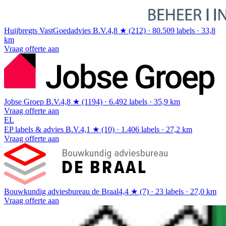
Huijbregts VastGoedadvies B.V.
4,8 ★ (212) · 80.509 labels · 33,8
km
Vraag offerte aan
Jobse Groep B.V.
4,8 ★ (1194) · 6.492 labels · 35,9 km
Vraag offerte aan
EL
EP labels & advies B.V.
4,1 ★ (10) · 1.406 labels · 27,2 km
Vraag offerte aan
Bouwkundig adviesbureau de Braal
4,4 ★ (7) · 23 labels · 27,0 km
Vraag offerte aan