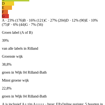
D
E
F
G
A · 23% (176)
B · 16% (121)
C · 27% (204)
D · 12% (90)
E · 10%
(75)
F · 6% (44)
G · 7% (56)
Groen label (A of B)
39%
van alle labels in Rilland
Groenste wijk
38,8%
groen in Wijk 04 Rilland-Bath
Minst groene wijk
22,8%
groen in Wijk 04 Rilland-Bath
A is inclusief A+ t/m A++++ · bron: EP-Online register, 5 buurten in