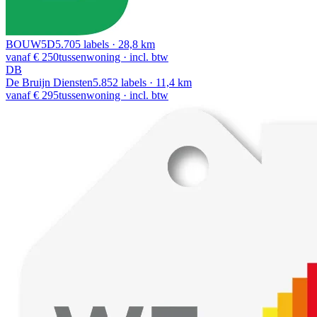
BOUW5D
5.705 labels · 28,8 km
vanaf € 250
tussenwoning · incl. btw
DB
De Bruijn Diensten
5.852 labels · 11,4 km
vanaf € 295
tussenwoning · incl. btw