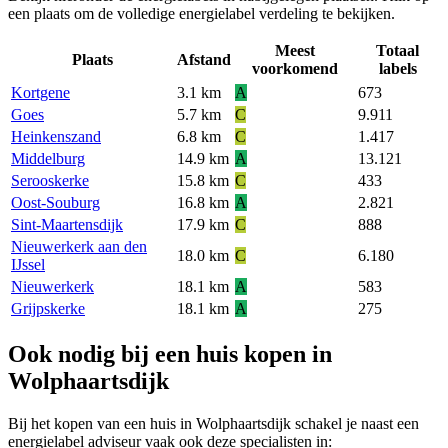
een plaats om de volledige energielabel verdeling te bekijken.
Meest
Totaal
Plaats
Afstand
voorkomend
labels
Kortgene
3.1 km
A
673
Goes
5.7 km
C
9.911
Heinkenszand
6.8 km
C
1.417
Middelburg
14.9 km
A
13.121
Serooskerke
15.8 km
C
433
Oost-Souburg
16.8 km
A
2.821
Sint-Maartensdijk
17.9 km
C
888
Nieuwerkerk aan den
18.0 km
C
6.180
IJssel
Nieuwerkerk
18.1 km
A
583
Grijpskerke
18.1 km
A
275
Ook nodig bij een huis kopen in
Wolphaartsdijk
Bij het kopen van een huis in Wolphaartsdijk schakel je naast een
energielabel adviseur vaak ook deze specialisten in: