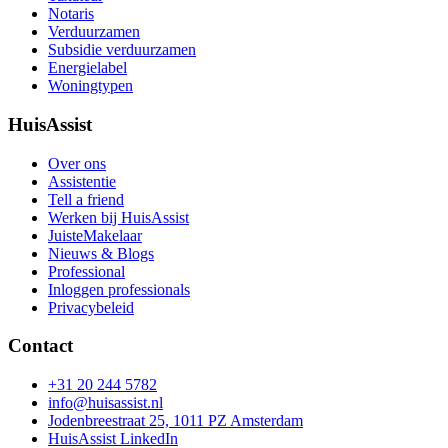
Notaris
Verduurzamen
Subsidie verduurzamen
Energielabel
Woningtypen
HuisAssist
Over ons
Assistentie
Tell a friend
Werken bij HuisAssist
JuisteMakelaar
Nieuws & Blogs
Professional
Inloggen professionals
Privacybeleid
Contact
+31 20 244 5782
info@huisassist.nl
Jodenbreestraat 25, 1011 PZ Amsterdam
HuisAssist LinkedIn