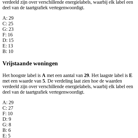
verdeeld zijn over verschillende energielabels, waarbij elk label een
deel van de taartgrafiek vertegenwoordigt.
A
: 29
C
: 25
G
: 23
F
: 16
D
: 15
E
: 13
B
: 10
Vrijstaande woningen
Het hoogste label is
A
met een aantal van
29
. Het laagste label is
E
met een waarde van
5
. De verdeling laat zien hoe de waarden
verdeeld zijn over verschillende energielabels, waarbij elk label een
deel van de taartgrafiek vertegenwoordigt.
A
: 29
C
: 27
F
: 10
D
: 9
G
: 8
B
: 6
E
: 5