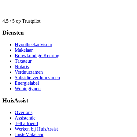
4,5 / 5 op Trustpilot
Diensten
Hypotheekadviseur
Makelaar
Bouwkundige Keuring
Taxateur
Notaris
Verduurzamen
Subsidie verduurzamen
Energielabel
Woningtypen
HuisAssist
Over ons
Assistentie
Tell a friend
Werken bij HuisAssist
JuisteMakelaar