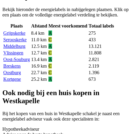
Bekijk hieronder de energielabels in nabijgelegen plaatsen. Klik op
een plaats om de volledige energielabel verdeling te bekijken.
Plaats
Afstand
Meest voorkomend
Totaal labels
Grijpskerke
8.4 km
A
275
Serooskerke
11.0 km
C
433
Middelburg
12.5 km
A
13.121
Vlissingen
12.7 km
C
11.808
Oost-Souburg
13.4 km
A
2.821
Breskens
16.9 km
C
2.119
Oostburg
22.7 km
C
1.396
Kortgene
25.2 km
A
673
Ook nodig bij een huis kopen in
Westkapelle
Bij het kopen van een huis in Westkapelle schakel je naast een
energielabel adviseur vaak ook deze specialisten in:
Hypotheekadviseur