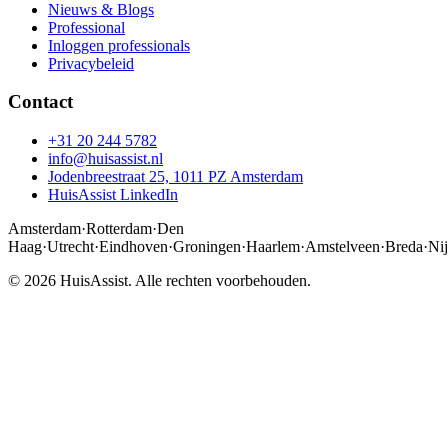
Nieuws & Blogs
Professional
Inloggen professionals
Privacybeleid
Contact
+31 20 244 5782
info@huisassist.nl
Jodenbreestraat 25, 1011 PZ Amsterdam
HuisAssist LinkedIn
Amsterdam
·
Rotterdam
·
Den
Haag
·
Utrecht
·
Eindhoven
·
Groningen
·
Haarlem
·
Amstelveen
·
Breda
·
Ni
© 2026 HuisAssist. Alle rechten voorbehouden.