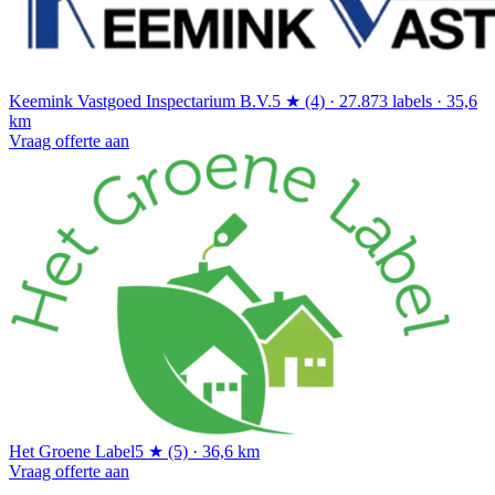
Keemink Vastgoed Inspectarium B.V.
5 ★ (4) · 27.873 labels · 35,6
km
Vraag offerte aan
Het Groene Label
5 ★ (5) · 36,6 km
Vraag offerte aan