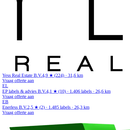
Yess Real Estate B.V.
4,9 ★ (224) · 31,6 km
Vraag offerte aan
EL
EP labels & advies B.V.
4,1 ★ (10) · 1.406 labels · 26,6 km
Vraag offerte aan
EB
Enerless B.V.
2,5 ★ (2) · 1.485 labels · 26,3 km
Vraag offerte aan