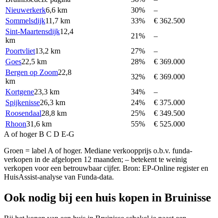
Nieuwerkerk
6,6 km
30%
–
Sommelsdijk
11,7 km
33%
€ 362.500
Sint-Maartensdijk
12,4
21%
–
km
Poortvliet
13,2 km
27%
–
Goes
22,5 km
28%
€ 369.000
Bergen op Zoom
22,8
32%
€ 369.000
km
Kortgene
23,3 km
34%
–
Spijkenisse
26,3 km
24%
€ 375.000
Roosendaal
28,8 km
25%
€ 349.500
Rhoon
31,6 km
55%
€ 525.000
A of hoger
B
C
D
E-G
Groen = label A of hoger. Mediane verkoopprijs o.b.v. funda-
verkopen in de afgelopen 12 maanden; – betekent te weinig
verkopen voor een betrouwbaar cijfer. Bron: EP-Online register en
HuisAssist-analyse van Funda-data.
Ook nodig bij een huis kopen in Bruinisse