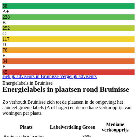
58
A+
228
B
252
C
117
D
76
E
34
F
45
Bekijk adviseurs in Bruinisse
Vergelijk adviseurs
G
Energielabels in Bruinisse
Energielabels in plaatsen rond Bruinisse
Zo verhoudt Bruinisse zich tot de plaatsen in de omgeving: het
aandeel groene labels (A of hoger) en de mediane verkoopprijs van
woningen per plaats.
Mediane
Plaats
Labelverdeling
Groen
verkoopprijs
Bruinisse
deze pagina
36%
–