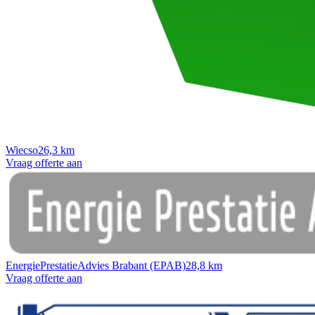
Wiecso
26,3 km
Vraag offerte aan
EnergiePrestatieAdvies Brabant (EPAB)
28,8 km
Vraag offerte aan