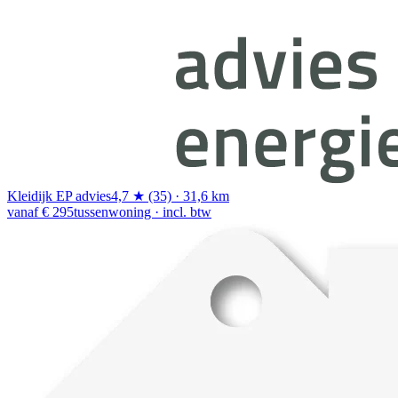
Kleidijk EP advies
4,7 ★ (35) · 31,6 km
vanaf € 295
tussenwoning · incl. btw