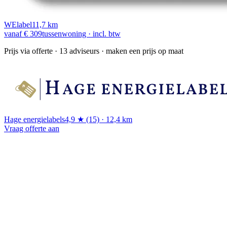
WElabel
11,7 km
vanaf € 309
tussenwoning · incl. btw
Prijs via offerte
· 13 adviseurs · maken een prijs op maat
Hage energielabels
4,9 ★ (15) · 12,4 km
Vraag offerte aan