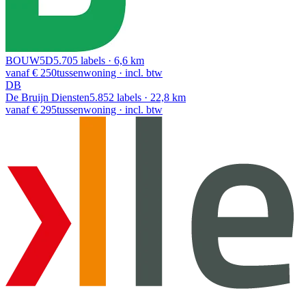
BOUW5D
5.705 labels · 6,6 km
vanaf € 250
tussenwoning · incl. btw
DB
De Bruijn Diensten
5.852 labels · 22,8 km
vanaf € 295
tussenwoning · incl. btw