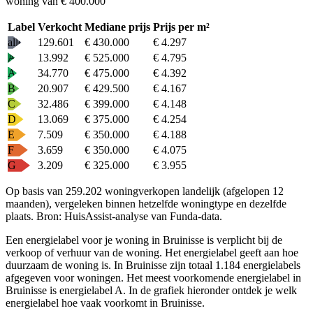
woning van € 400.000
Label
Verkocht
Mediane prijs
Prijs per m²
alle
129.601
€ 430.000
€ 4.297
A+
13.992
€ 525.000
€ 4.795
A
34.770
€ 475.000
€ 4.392
B
20.907
€ 429.500
€ 4.167
C
32.486
€ 399.000
€ 4.148
D
13.069
€ 375.000
€ 4.254
E
7.509
€ 350.000
€ 4.188
F
3.659
€ 350.000
€ 4.075
G
3.209
€ 325.000
€ 3.955
Op basis van 259.202 woningverkopen landelijk (afgelopen 12
maanden), vergeleken binnen hetzelfde woningtype en dezelfde
plaats.
Bron: HuisAssist-analyse van Funda-data.
Een energielabel voor je woning in Bruinisse is verplicht bij de
verkoop of verhuur van de woning. Het energielabel geeft aan hoe
duurzaam de woning is. In Bruinisse zijn totaal 1.184 energielabels
afgegeven voor woningen. Het meest voorkomende energielabel in
Bruinisse is energielabel A. In de grafiek hieronder ontdek je welk
energielabel hoe vaak voorkomt in Bruinisse.