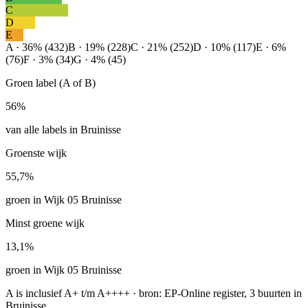
C
D
E
A · 36% (432)
B · 19% (228)
C · 21% (252)
D · 10% (117)
E · 6%
(76)
F · 3% (34)
G · 4% (45)
Groen label (A of B)
56%
van alle labels in Bruinisse
Groenste wijk
55,7%
groen in Wijk 05 Bruinisse
Minst groene wijk
13,1%
groen in Wijk 05 Bruinisse
A is inclusief A+ t/m A++++ · bron: EP-Online register, 3 buurten in
Bruinisse