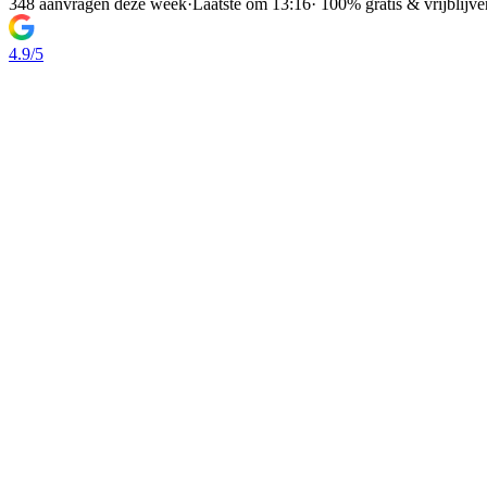
348 aanvragen deze week
·
Laatste om 13:16
·
100% gratis & vrijblijv
4.9/5