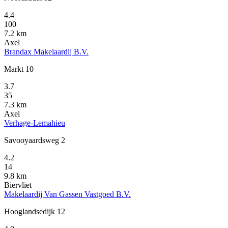
4.4
100
7.2 km
Axel
Brandax Makelaardij B.V.
Markt 10
3.7
35
7.3 km
Axel
Verhage-Lemahieu
Savooyaardsweg 2
4.2
14
9.8 km
Biervliet
Makelaardij Van Gassen Vastgoed B.V.
Hooglandsedijk 12