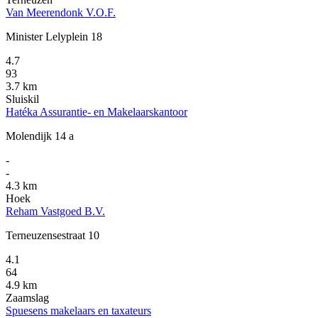
Van Meerendonk V.O.F.
Minister Lelyplein 18
4.7
93
3.7 km
Sluiskil
Hatéka Assurantie- en Makelaarskantoor
Molendijk 14 a
-
-
4.3 km
Hoek
Reham Vastgoed B.V.
Terneuzensestraat 10
4.1
64
4.9 km
Zaamslag
Spuesens makelaars en taxateurs