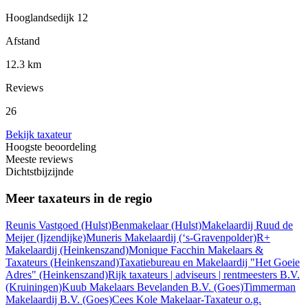
Hooglandsedijk 12
Afstand
12.3 km
Reviews
26
Bekijk taxateur
Hoogste beoordeling
Meeste reviews
Dichtstbijzijnde
Meer taxateurs in de regio
Reunis Vastgoed
(Hulst)
Benmakelaar
(Hulst)
Makelaardij Ruud de
Meijer
(Ijzendijke)
Muneris Makelaardij
(‘s-Gravenpolder)
R+
Makelaardij
(Heinkenszand)
Monique Facchin Makelaars &
Taxateurs
(Heinkenszand)
Taxatiebureau en Makelaardij "Het Goeie
Adres"
(Heinkenszand)
Rijk taxateurs | adviseurs | rentmeesters B.V.
(Kruiningen)
Kuub Makelaars Bevelanden B.V.
(Goes)
Timmerman
Makelaardij B.V.
(Goes)
Cees Kole Makelaar-Taxateur o.g.