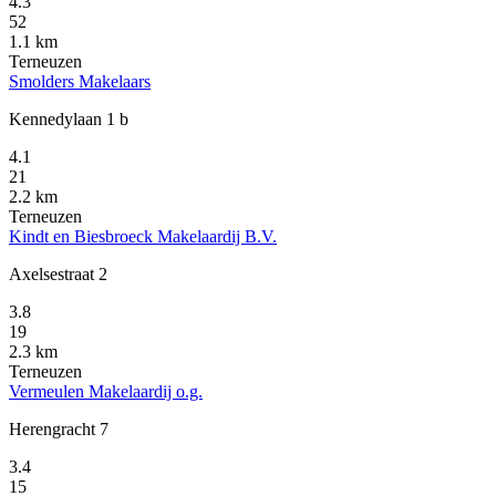
4.3
52
1.1 km
Terneuzen
Smolders Makelaars
Kennedylaan 1 b
4.1
21
2.2 km
Terneuzen
Kindt en Biesbroeck Makelaardij B.V.
Axelsestraat 2
3.8
19
2.3 km
Terneuzen
Vermeulen Makelaardij o.g.
Herengracht 7
3.4
15