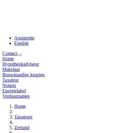
Assistentie
English
Contact
Home
Hypotheekadviseur
Makelaar
Bouwkundige keuring
Taxateur
Notaris
Energielabel
Verduurzamen
Home
Taxateurs
Zeeland