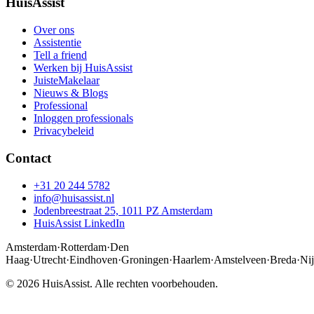
HuisAssist
Over ons
Assistentie
Tell a friend
Werken bij HuisAssist
JuisteMakelaar
Nieuws & Blogs
Professional
Inloggen professionals
Privacybeleid
Contact
+31 20 244 5782
info@huisassist.nl
Jodenbreestraat 25, 1011 PZ Amsterdam
HuisAssist LinkedIn
Amsterdam
·
Rotterdam
·
Den
Haag
·
Utrecht
·
Eindhoven
·
Groningen
·
Haarlem
·
Amstelveen
·
Breda
·
Ni
© 2026 HuisAssist. Alle rechten voorbehouden.