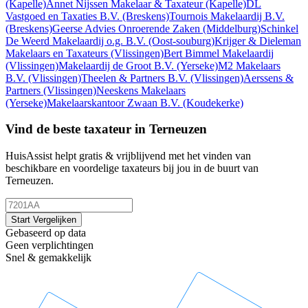
(Kapelle)
Annet Nijssen Makelaar & Taxateur
(Kapelle)
DL
Vastgoed en Taxaties B.V.
(Breskens)
Tournois Makelaardij B.V.
(Breskens)
Geerse Advies Onroerende Zaken
(Middelburg)
Schinkel
De Weerd Makelaardij o.g. B.V.
(Oost-souburg)
Krijger & Dieleman
Makelaars en Taxateurs
(Vlissingen)
Bert Bimmel Makelaardij
(Vlissingen)
Makelaardij de Groot B.V.
(Yerseke)
M2 Makelaars
B.V.
(Vlissingen)
Theelen & Partners B.V.
(Vlissingen)
Aerssens &
Partners
(Vlissingen)
Neeskens Makelaars
(Yerseke)
Makelaarskantoor Zwaan B.V.
(Koudekerke)
Vind de beste taxateur in Terneuzen
HuisAssist helpt gratis & vrijblijvend met het vinden van
beschikbare en voordelige taxateurs bij jou in de buurt van
Terneuzen.
Start Vergelijken
Gebaseerd op data
Geen verplichtingen
Snel & gemakkelijk