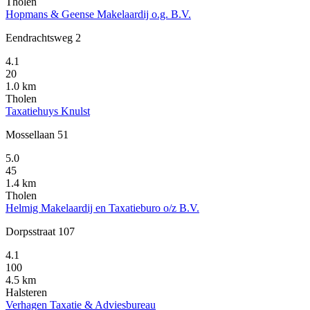
Tholen
Hopmans & Geense Makelaardij o.g. B.V.
Eendrachtsweg 2
4.1
20
1.0 km
Tholen
Taxatiehuys Knulst
Mossellaan 51
5.0
45
1.4 km
Tholen
Helmig Makelaardij en Taxatieburo o/z B.V.
Dorpsstraat 107
4.1
100
4.5 km
Halsteren
Verhagen Taxatie & Adviesbureau