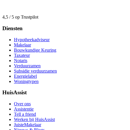
4,5 / 5 op Trustpilot
Diensten
Hypotheekadviseur
Makelaar
Bouwkundige Keuring
Taxateur
Notaris
Verduurzamen
Subsidie verduurzamen
Energielabel
Woningtypen
HuisAssist
Over ons
Assistentie
Tell a friend
Werken bij HuisAssist
JuisteMakelaar
Nieuws & Blogs