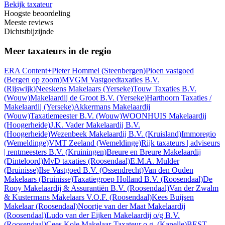
Bekijk taxateur
Hoogste beoordeling
Meeste reviews
Dichtstbijzijnde
Meer taxateurs in de regio
ERA Content+Pieter Hommel
(Steenbergen)
Pioen vastgoed
(Bergen op zoom)
MVGM Vastgoedtaxaties B.V.
(Rijswijk)
Neeskens Makelaars
(Yerseke)
Touw Taxaties B.V.
(Wouw)
Makelaardij de Groot B.V.
(Yerseke)
Harthoorn Taxaties /
Makelaardij
(Yerseke)
Akkermans Makelaardij
(Wouw)
Taxatiemeester B.V.
(Wouw)
WOONHUIS Makelaardij
(Hoogerheide)
J.K. Vader Makelaardij B.V.
(Hoogerheide)
Wezenbeek Makelaardij B.V.
(Kruisland)
Immoregio
(Wemeldinge)
VMT Zeeland
(Wemeldinge)
Rijk taxateurs | adviseurs
| rentmeesters B.V.
(Kruiningen)
Breure en Breure Makelaardij
(Dinteloord)
MvD taxaties
(Roosendaal)
E.M.A. Mulder
(Bruinisse)
Ilse Vastgoed B.V.
(Ossendrecht)
Van den Ouden
Makelaars
(Bruinisse)
Taxatiegroep Holland B.V.
(Roosendaal)
De
Rooy Makelaardij & Assurantiën B.V.
(Roosendaal)
Van der Zwalm
& Kustermans Makelaars V.O.F.
(Roosendaal)
Kees Buijsen
Makelaar
(Roosendaal)
Noortje van der Maat Makelaardij
(Roosendaal)
Ludo van der Eijken Makelaardij o/g B.V.
(Roosendaal)
Cees Kole Makelaar-Taxateur o.g.
(Kapelle)
BEST