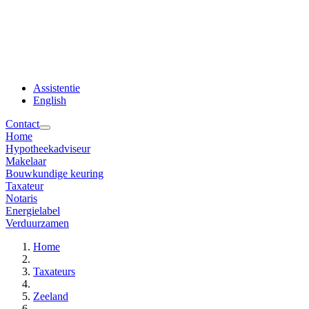
Assistentie
English
Contact
Home
Hypotheekadviseur
Makelaar
Bouwkundige keuring
Taxateur
Notaris
Energielabel
Verduurzamen
Home
Taxateurs
Zeeland