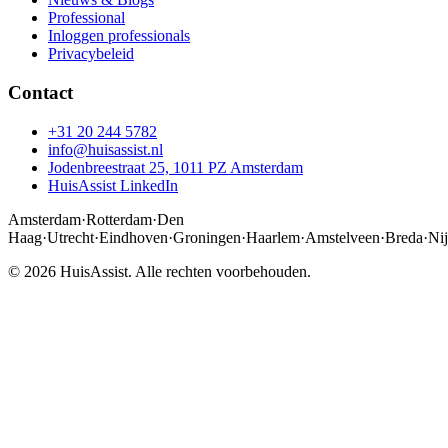
Professional
Inloggen professionals
Privacybeleid
Contact
+31 20 244 5782
info@huisassist.nl
Jodenbreestraat 25, 1011 PZ Amsterdam
HuisAssist LinkedIn
Amsterdam
·
Rotterdam
·
Den
Haag
·
Utrecht
·
Eindhoven
·
Groningen
·
Haarlem
·
Amstelveen
·
Breda
·
Ni
© 2026 HuisAssist. Alle rechten voorbehouden.