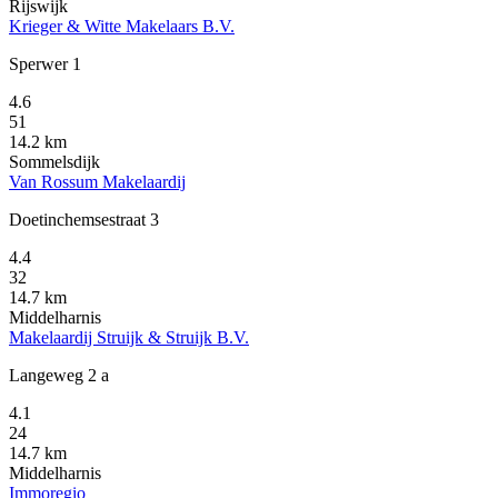
Rijswijk
Krieger & Witte Makelaars B.V.
Sperwer 1
4.6
51
14.2 km
Sommelsdijk
Van Rossum Makelaardij
Doetinchemsestraat 3
4.4
32
14.7 km
Middelharnis
Makelaardij Struijk & Struijk B.V.
Langeweg 2 a
4.1
24
14.7 km
Middelharnis
Immoregio