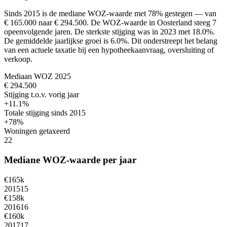
Sinds 2015 is de mediane WOZ-waarde met 78% gestegen — van
€ 165.000 naar € 294.500.
De WOZ-waarde in Oosterland steeg 7
opeenvolgende jaren. De sterkste stijging was in 2023 met 18.0%.
De gemiddelde jaarlijkse groei is 6.0%.
Dit onderstreept het belang
van een actuele taxatie bij een hypotheekaanvraag, oversluiting of
verkoop.
Mediaan WOZ 2025
€ 294.500
Stijging t.o.v. vorig jaar
+11.1%
Totale stijging sinds 2015
+78%
Woningen getaxeerd
22
Mediane WOZ-waarde per jaar
€165k
2015
15
€158k
2016
16
€160k
2017
17