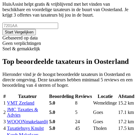
HuisAssist helpt gratis & vrijblijvend met het vinden van
beschikbare en voordelige taxateurs in de buurt van Oosterland. Je
krijgt 3 offertes van taxateurs bij jou in de buurt.
Start Vergelijken
Gebaseerd op data
Geen verplichtingen
Snel & gemakkelijk
Top beoordeelde taxateurs in Oosterland
Hieronder vind je de hoogst beoordeelde taxateurs in Oosterland en
directe omgeving. Deze taxateurs hebben minimaal 5 reviews en een
beoordeling van 4 sterren of hoger.
#
Taxateur
Beoordeling
Reviews
Locatie
Afstand
1
VMT Zeeland
5.0
8
Wemeldinge
15.2 km
JMC Taxaties &
2
5.0
5
Goes
17.1 km
Advies
3
WOOONmakelaardij
5.0
24
Goes
17.2 km
4
Taxatiehuys Knulst
5.0
45
Tholen
17.5 km
Kuub Makelaars