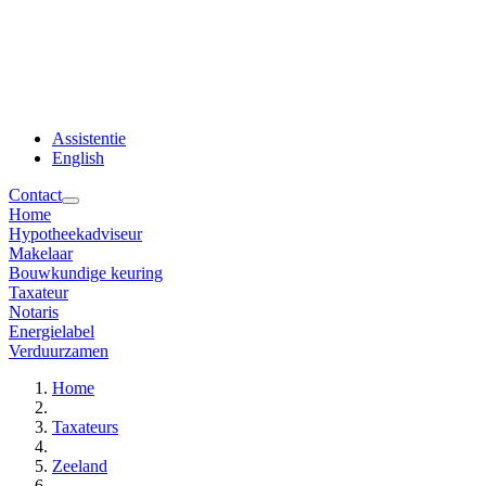
Assistentie
English
Contact
Home
Hypotheekadviseur
Makelaar
Bouwkundige keuring
Taxateur
Notaris
Energielabel
Verduurzamen
Home
Taxateurs
Zeeland