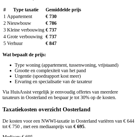
#
Type taxatie
Gemiddelde prijs
1
Appartement
€ 730
2
Nieuwbouw
€ 786
3
Kleine verbouwing
€ 737
4
Grote verbouwing
€ 737
5
Verhuur
€ 847
Wat bepaalt de prijs:
Type woning (appartement, tussenwoning, vrijstaand)
Grootte en complexiteit van het pand
Urgentie (spoedrapport kost meer)
Ervaring en specialisatie van de taxateur
Via HuisAssist vergelijk je eenvoudig offertes van meerdere
taxateurs in Oosterland en bespaar je tot 30% op de kosten.
Taxatiekosten overzicht Oosterland
De kosten voor een NWWI-taxatie in Oosterland variëren van € 644
tot € 750
, met een mediaanprijs van
€ 695
.
Mediaan: € 695