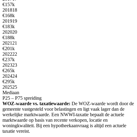
€157k
2018
18
€168k
2019
19
€183k
2020
20
€188k
2021
21
€201k
2022
22
€237k
2023
23
€265k
2024
24
€295k
2025
25
Mediaan
P25 – P75 spreiding
WOZ-waarde vs. taxatiewaarde:
De WOZ-waarde wordt door de
gemeente vastgesteld voor belastingen en ligt vaak lager dan de
werkelijke marktwaarde. Een NWWI-taxatie bepaalt de actuele
marktwaarde op basis van recente verkopen, locatie en
woningkwaliteit. Bij een hypotheekaanvraag is altijd een actuele
taxatie vereist.