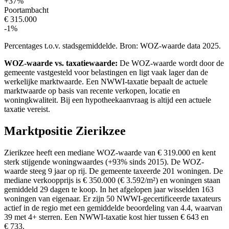
+37%
Poortambacht
€ 315.000
-1%
Percentages t.o.v. stadsgemiddelde. Bron: WOZ-waarde data 2025.
WOZ-waarde vs. taxatiewaarde:
De WOZ-waarde wordt door de
gemeente vastgesteld voor belastingen en ligt vaak lager dan de
werkelijke marktwaarde. Een NWWI-taxatie bepaalt de actuele
marktwaarde op basis van recente verkopen, locatie en
woningkwaliteit. Bij een hypotheekaanvraag is altijd een actuele
taxatie vereist.
Marktpositie Zierikzee
Zierikzee heeft een mediane WOZ-waarde van € 319.000 en kent
sterk stijgende woningwaardes (+93% sinds 2015). De WOZ-
waarde steeg 9 jaar op rij. De gemeente taxeerde 201 woningen. De
mediane verkoopprijs is € 350.000 (€ 3.592/m²) en woningen staan
gemiddeld 29 dagen te koop. In het afgelopen jaar wisselden 163
woningen van eigenaar. Er zijn 50 NWWI-gecertificeerde taxateurs
actief in de regio met een gemiddelde beoordeling van 4.4, waarvan
39 met 4+ sterren. Een NWWI-taxatie kost hier tussen € 643 en
€ 733.