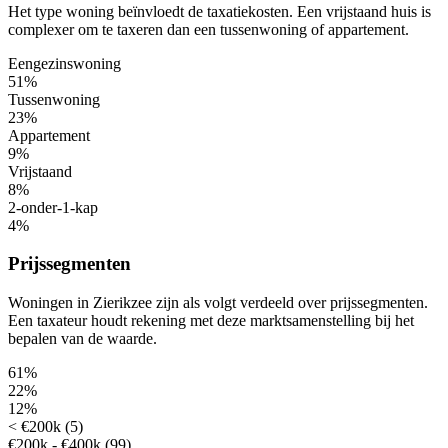
Het type woning beïnvloedt de taxatiekosten. Een vrijstaand huis is
complexer om te taxeren dan een tussenwoning of appartement.
Eengezinswoning
51%
Tussenwoning
23%
Appartement
9%
Vrijstaand
8%
2-onder-1-kap
4%
Prijssegmenten
Woningen in Zierikzee zijn als volgt verdeeld over prijssegmenten.
Een taxateur houdt rekening met deze marktsamenstelling bij het
bepalen van de waarde.
61%
22%
12%
< €200k (5)
€200k - €400k (99)