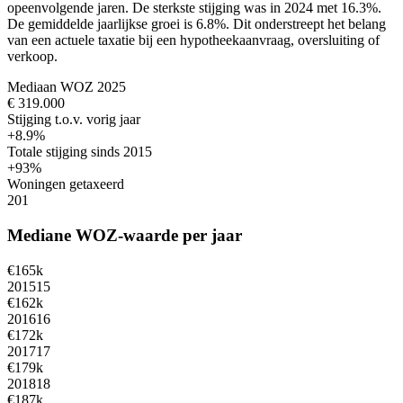
opeenvolgende jaren. De sterkste stijging was in 2024 met 16.3%.
De gemiddelde jaarlijkse groei is 6.8%.
Dit onderstreept het belang
van een actuele taxatie bij een hypotheekaanvraag, oversluiting of
verkoop.
Mediaan WOZ 2025
€ 319.000
Stijging t.o.v. vorig jaar
+8.9%
Totale stijging sinds 2015
+93%
Woningen getaxeerd
201
Mediane WOZ-waarde per jaar
€165k
2015
15
€162k
2016
16
€172k
2017
17
€179k
2018
18
€187k