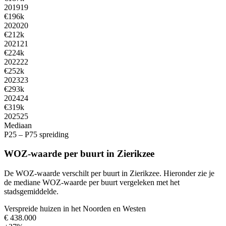
2019
19
€196k
2020
20
€212k
2021
21
€224k
2022
22
€252k
2023
23
€293k
2024
24
€319k
2025
25
Mediaan
P25 – P75 spreiding
WOZ-waarde per buurt in Zierikzee
De WOZ-waarde verschilt per buurt in Zierikzee. Hieronder zie je
de mediane WOZ-waarde per buurt vergeleken met het
stadsgemiddelde.
Verspreide huizen in het Noorden en Westen
€ 438.000