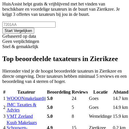
HuisAssist helpt gratis & vrijblijvend met het vinden van
beschikbare en voordelige taxateurs in de buurt van Zierikzee. Je
krijgt 3 offertes van taxateurs bij jou in de buurt.
Start Vergelijken
Gebaseerd op data
Geen verplichtingen
Snel & gemakkelijk
Top beoordeelde taxateurs in Zierikzee
Hieronder vind je de hoogst beoordeelde taxateurs in Zierikzee en
directe omgeving. Deze taxateurs hebben minimaal 5 reviews en een
beoordeling van 4 sterren of hoger.
#
Taxateur
Beoordeling
Reviews
Locatie
Afstand
1
WOOONmakelaardij
5.0
24
Goes
14.7 km
JMC Taxaties &
2
5.0
5
Goes
14.9 km
Advies
3
VMT Zeeland
5.0
8
Wemeldinge
15.9 km
Kuub Makelaars
4
Schouwen-
4.9
15
Zierikzee
0.2 km