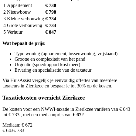
1
Appartement
€ 730
2
Nieuwbouw
€ 798
3
Kleine verbouwing
€ 734
4
Grote verbouwing
€ 734
5
Verhuur
€ 847
Wat bepaalt de prijs:
Type woning (appartement, tussenwoning, vrijstaand)
Grootte en complexiteit van het pand
Urgentie (spoedrapport kost meer)
Ervaring en specialisatie van de taxateur
Via HuisAssist vergelijk je eenvoudig offertes van meerdere
taxateurs in Zierikzee en bespaar je tot 30% op de kosten.
Taxatiekosten overzicht Zierikzee
De kosten voor een NWWI-taxatie in Zierikzee variëren van € 643
tot € 733
, met een mediaanprijs van
€ 672
.
Mediaan: € 672
€ 643
€ 733