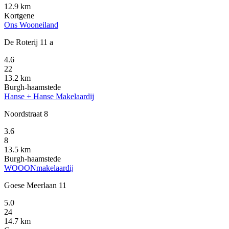
12.9 km
Kortgene
Ons Wooneiland
De Roterij 11 a
4.6
22
13.2 km
Burgh-haamstede
Hanse + Hanse Makelaardij
Noordstraat 8
3.6
8
13.5 km
Burgh-haamstede
WOOONmakelaardij
Goese Meerlaan 11
5.0
24
14.7 km