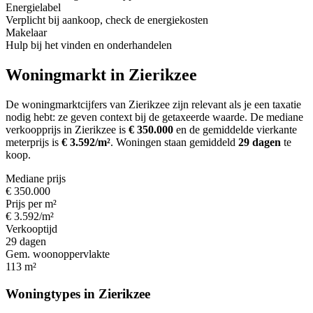
Energielabel
Verplicht bij aankoop, check de energiekosten
Makelaar
Hulp bij het vinden en onderhandelen
Woningmarkt in Zierikzee
De woningmarktcijfers van Zierikzee zijn relevant als je een taxatie
nodig hebt: ze geven context bij de getaxeerde waarde.
De mediane
verkoopprijs in Zierikzee is
€ 350.000
en de gemiddelde vierkante
meterprijs is
€ 3.592/m²
.
Woningen staan gemiddeld
29 dagen
te
koop.
Mediane prijs
€ 350.000
Prijs per m²
€ 3.592/m²
Verkooptijd
29 dagen
Gem. woonoppervlakte
113 m²
Woningtypes in Zierikzee