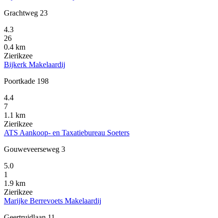
Grachtweg 23
4.3
26
0.4 km
Zierikzee
Bijkerk Makelaardij
Poortkade 198
4.4
7
1.1 km
Zierikzee
ATS Aankoop- en Taxatiebureau Soeters
Gouweveerseweg 3
5.0
1
1.9 km
Zierikzee
Marijke Berrevoets Makelaardij
Geertruidlaan 11