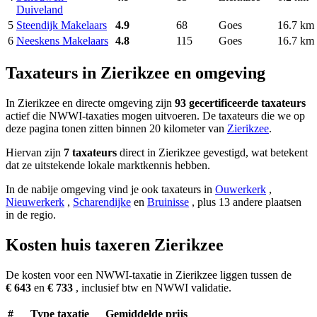
Duiveland
5
Steendijk Makelaars
4.9
68
Goes
16.7 km
6
Neeskens Makelaars
4.8
115
Goes
16.7 km
Taxateurs in Zierikzee en omgeving
In Zierikzee en directe omgeving zijn
93 gecertificeerde taxateurs
actief die NWWI-taxaties mogen uitvoeren. De taxateurs die we op
deze pagina tonen zitten binnen 20 kilometer van
Zierikzee
.
Hiervan zijn
7 taxateurs
direct in Zierikzee gevestigd, wat betekent
dat ze uitstekende lokale marktkennis hebben.
In de nabije omgeving vind je ook taxateurs in
Ouwerkerk
,
Nieuwerkerk
,
Scharendijke
en
Bruinisse
, plus 13 andere plaatsen
in de regio.
Kosten huis taxeren Zierikzee
De kosten voor een NWWI-taxatie in Zierikzee liggen tussen de
€ 643
en
€ 733
, inclusief btw en NWWI validatie.
#
Type taxatie
Gemiddelde prijs