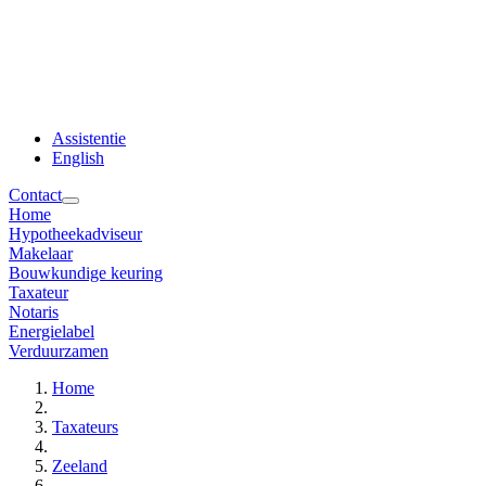
Assistentie
English
Contact
Home
Hypotheekadviseur
Makelaar
Bouwkundige keuring
Taxateur
Notaris
Energielabel
Verduurzamen
Home
Taxateurs
Zeeland