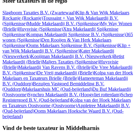
Meer taxateurs in de regio
Slagboom Taxaties B.V.
(Zwartewaal)
Klip & Van Wijk Makelaars
Rockanje
(Rockanje)
Toussaint + Van Wijk Makelaardij B.V.
(Spijkenisse)
Mudde Makelaardij B.V.
(Spijkenisse)
My Way Wonen
(Brielle)
Huysvisie
(Spijkenisse)
Xtra Makelaardij Spijkenisse
(Spijkenisse)
Kompas Makelaardij Spijkenisse B.V.
(Spijkenisse)
365
wonen
(Spijkenisse)
Den Rooijen & Van Herk Makelaars
(Spijkenisse)
Ooms Makelaars Spijkenisse B.V.
(Spijkenisse)
Klip +
van Wijk Makelaardij B.V.
(Spijkenisse)
Kater Makelaardij
(Nieuwerkerk)
Kooijman Makelaardij B.V.
(Nieuwerkerk)
Betist
Makelaardij
(Brielle)
Maljers Taxaties
(Spijkenisse)
Huysvisie
(Brielle)
Makelaardij Van Ravens B.V.
(Brielle)
De Vree Makelaardij
B.V.
(Spijkenisse)
De Vreij makelaardij
(Brielle)
Kolpa van der Hoek
Makelaars en Taxateurs Brielle
(Brielle)
Hameeteman Makelaardij
B.V.
(Ouddorp)
Bezuijen Vastgoed Bemiddeling B.V.
(Ouddorp)
Makelaarshuis MC
(Oud-beijerland)
Du Buf Makelaardij
(Oostvoorne)
Synchro Makelaardij B.V.
(Hoogvliet rotterdam)
Schep
Registergoed B.V.
(Oud-beijerland)
Kolpa van der Hoek Makelaars
en Taxateurs Oostvoorne
(Oostvoorne)
Appletree Makelaardij B.V.
(Oud-beijerland)
Ooms Makelaars Hoeksche Waard B.V.
(Oud-
beijerland)
Vind de beste taxateur in Middelharnis