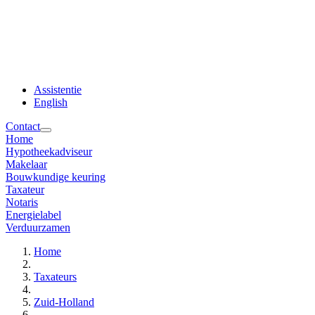
Assistentie
English
Contact
Home
Hypotheekadviseur
Makelaar
Bouwkundige keuring
Taxateur
Notaris
Energielabel
Verduurzamen
Home
Taxateurs
Zuid-Holland