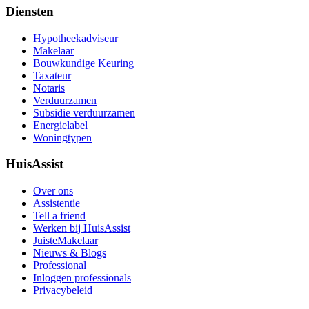
Diensten
Hypotheekadviseur
Makelaar
Bouwkundige Keuring
Taxateur
Notaris
Verduurzamen
Subsidie verduurzamen
Energielabel
Woningtypen
HuisAssist
Over ons
Assistentie
Tell a friend
Werken bij HuisAssist
JuisteMakelaar
Nieuws & Blogs
Professional
Inloggen professionals
Privacybeleid