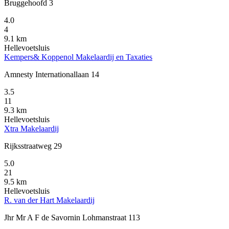
Bruggehoofd 3
4.0
4
9.1 km
Hellevoetsluis
Kempers& Koppenol Makelaardij en Taxaties
Amnesty Internationallaan 14
3.5
11
9.3 km
Hellevoetsluis
Xtra Makelaardij
Rijksstraatweg 29
5.0
21
9.5 km
Hellevoetsluis
R. van der Hart Makelaardij
Jhr Mr A F de Savornin Lohmanstraat 113