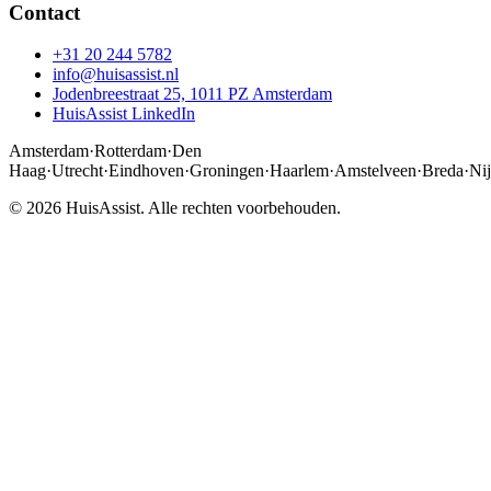
Contact
+31 20 244 5782
info@huisassist.nl
Jodenbreestraat 25, 1011 PZ Amsterdam
HuisAssist LinkedIn
Amsterdam
·
Rotterdam
·
Den
Haag
·
Utrecht
·
Eindhoven
·
Groningen
·
Haarlem
·
Amstelveen
·
Breda
·
Ni
© 2026 HuisAssist. Alle rechten voorbehouden.