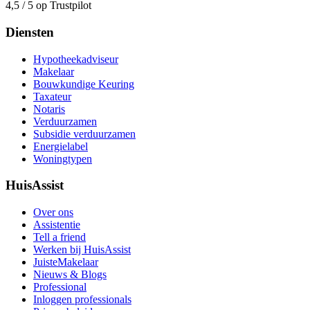
4,5 / 5 op Trustpilot
Diensten
Hypotheekadviseur
Makelaar
Bouwkundige Keuring
Taxateur
Notaris
Verduurzamen
Subsidie verduurzamen
Energielabel
Woningtypen
HuisAssist
Over ons
Assistentie
Tell a friend
Werken bij HuisAssist
JuisteMakelaar
Nieuws & Blogs
Professional
Inloggen professionals