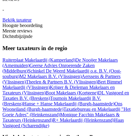
-
Bekijk taxateur
Hoogste beoordeling
Meeste reviews
Dichtstbijzijnde
Meer taxateurs in de regio
Ruiterplaat Makelaardij
(Kamperland)
De Nooijer Makelaars
(Arnemuiden)
Geerse Advies Onroerende Zaken
(Middelburg)
Schinkel De Weerd Makelaardij o.g. B.V.
(Oost-
souburg)
M2 Makelaars B.V.
(Vlissingen)
Aerssens & Partners
(Vlissingen)
Theelen & Partners B.V.
(Vlissingen)
Bert Bimmel
Makelaardij
(Vlissingen)
Krijger & Dieleman Makelaars en
Taxateurs
(Vlissingen)
Boot Makelaars
(Kortgene)
DL Vastgoed en
Taxaties B.V.
(Breskens)
Tournois Makelaardij B.V.
(Breskens)
Hanse + Hanse Makelaardij
(Burgh-haamstede)
Ons
Wooneiland
(Burgh-haamstede)
Taxatiebureau en Makelaardij "Het
Goeie Adres"
(Heinkenszand)
Monique Facchin Makelaars &
Taxateurs
(Heinkenszand)
R+ Makelaardij
(Heinkenszand)
Haas
Vastgoed
(Scharendijke)