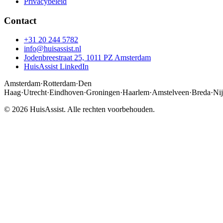
Privacybeleid
Contact
+31 20 244 5782
info@huisassist.nl
Jodenbreestraat 25, 1011 PZ Amsterdam
HuisAssist LinkedIn
Amsterdam
·
Rotterdam
·
Den
Haag
·
Utrecht
·
Eindhoven
·
Groningen
·
Haarlem
·
Amstelveen
·
Breda
·
Ni
© 2026 HuisAssist. Alle rechten voorbehouden.