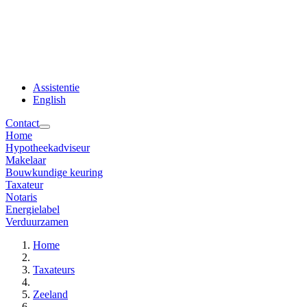
Assistentie
English
Contact
Home
Hypotheekadviseur
Makelaar
Bouwkundige keuring
Taxateur
Notaris
Energielabel
Verduurzamen
Home
Taxateurs
Zeeland