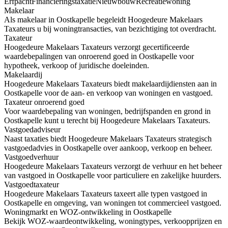
Erfpacht
Financieringstaxatie
Nieuwbouw
Recreatiewoning
Makelaar
Als makelaar in Oostkapelle begeleidt Hoogedeure Makelaars
Taxateurs u bij woningtransacties, van bezichtiging tot overdracht.
Taxateur
Hoogedeure Makelaars Taxateurs verzorgt gecertificeerde
waardebepalingen van onroerend goed in Oostkapelle voor
hypotheek, verkoop of juridische doeleinden.
Makelaardij
Hoogedeure Makelaars Taxateurs biedt makelaardijdiensten aan in
Oostkapelle voor de aan- en verkoop van woningen en vastgoed.
Taxateur onroerend goed
Voor waardebepaling van woningen, bedrijfspanden en grond in
Oostkapelle kunt u terecht bij Hoogedeure Makelaars Taxateurs.
Vastgoedadviseur
Naast taxaties biedt Hoogedeure Makelaars Taxateurs strategisch
vastgoedadvies in Oostkapelle over aankoop, verkoop en beheer.
Vastgoedverhuur
Hoogedeure Makelaars Taxateurs verzorgt de verhuur en het beheer
van vastgoed in Oostkapelle voor particuliere en zakelijke huurders.
Vastgoedtaxateur
Hoogedeure Makelaars Taxateurs taxeert alle typen vastgoed in
Oostkapelle en omgeving, van woningen tot commercieel vastgoed.
Woningmarkt en WOZ-ontwikkeling in Oostkapelle
Bekijk WOZ-waardeontwikkeling, woningtypes, verkoopprijzen en