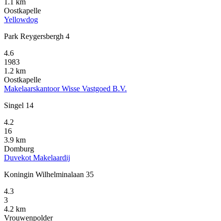
1.1 km
Oostkapelle
Yellowdog
Park Reygersbergh 4
4.6
1983
1.2 km
Oostkapelle
Makelaarskantoor Wisse Vastgoed B.V.
Singel 14
4.2
16
3.9 km
Domburg
Duvekot Makelaardij
Koningin Wilhelminalaan 35
4.3
3
4.2 km
Vrouwenpolder