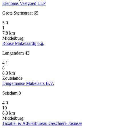
Elenbaas Vastgoed LLP
Grote Sternstraat 65
5.0
1
7.8 km
Middelburg
Roose Makelaardij o.g.
Langendam 43
4.1
8
8.3 km
Zoutelande
Dingemanse Makelaars B.V.
Seisdam 8
4.0
19
8.3 km
Middelburg
Taxatie- & Adviesbureau Geschiere-Josiasse