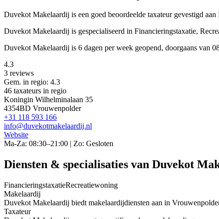
Duvekot Makelaardij is een
goed beoordeelde
taxateur gevestigd aa
Duvekot Makelaardij is gespecialiseerd in Financieringstaxatie, Recr
Duvekot Makelaardij is 6 dagen per week geopend, doorgaans van 08
4.3
3 reviews
Gem. in regio: 4.3
46 taxateurs in regio
Koningin Wilhelminalaan 35
4354BD Vrouwenpolder
+31 118 593 166
info@duvekotmakelaardij.nl
Website
Ma-Za: 08:30–21:00 | Zo: Gesloten
Diensten & specialisaties van Duvekot Mak
Financieringstaxatie
Recreatiewoning
Makelaardij
Duvekot Makelaardij biedt makelaardijdiensten aan in Vrouwenpolde
Taxateur