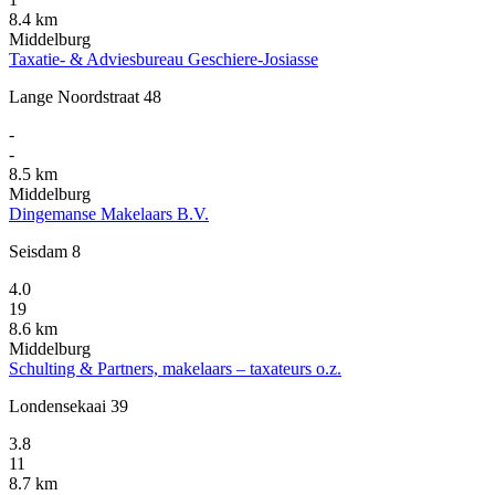
8.4 km
Middelburg
Taxatie- & Adviesbureau Geschiere-Josiasse
Lange Noordstraat 48
-
-
8.5 km
Middelburg
Dingemanse Makelaars B.V.
Seisdam 8
4.0
19
8.6 km
Middelburg
Schulting & Partners, makelaars – taxateurs o.z.
Londensekaai 39
3.8
11
8.7 km