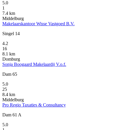
5.0
1
7.4 km
Middelburg
Makelaarskantoor Wisse Vastgoed B.V.
Singel 14
4.2
16
8.1 km
Domburg
Sonja Boogaard Makelaardij V.o.f.
Dam 65
5.0
25
8.4 km
Middelburg
Pro Regio Taxaties & Consultancy
Dam 61 A
5.0
1