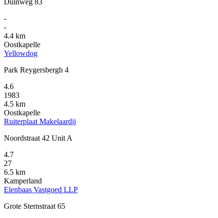
Duinweg 83
-
-
4.4 km
Oostkapelle
Yellowdog
Park Reygersbergh 4
4.6
1983
4.5 km
Oostkapelle
Ruiterplaat Makelaardij
Noordstraat 42 Unit A
4.7
27
6.5 km
Kamperland
Elenbaas Vastgoed LLP
Grote Sternstraat 65