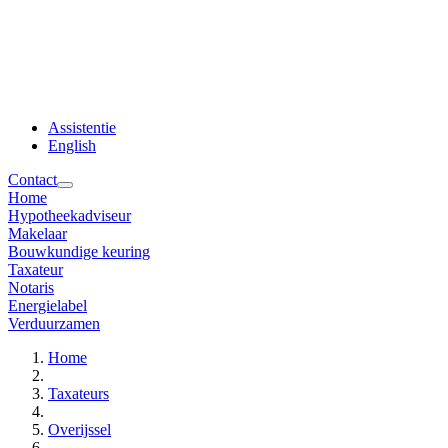
Assistentie
English
Contact
Home
Hypotheekadviseur
Makelaar
Bouwkundige keuring
Taxateur
Notaris
Energielabel
Verduurzamen
Home
Taxateurs
Overijssel