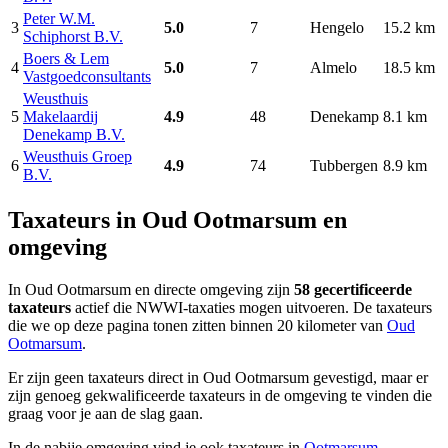
Peter W.M.
3
5.0
7
Hengelo
15.2 km
Schiphorst B.V.
Boers & Lem
4
5.0
7
Almelo
18.5 km
Vastgoedconsultants
Weusthuis
5
Makelaardij
4.9
48
Denekamp
8.1 km
Denekamp B.V.
Weusthuis Groep
6
4.9
74
Tubbergen
8.9 km
B.V.
Taxateurs in Oud Ootmarsum en
omgeving
In Oud Ootmarsum en directe omgeving zijn
58 gecertificeerde
taxateurs
actief die NWWI-taxaties mogen uitvoeren. De taxateurs
die we op deze pagina tonen zitten binnen 20 kilometer van
Oud
Ootmarsum
.
Er zijn geen taxateurs direct in Oud Ootmarsum gevestigd, maar er
zijn genoeg gekwalificeerde taxateurs in de omgeving te vinden die
graag voor je aan de slag gaan.
In de nabije omgeving vind je ook taxateurs in
Ootmarsum
,