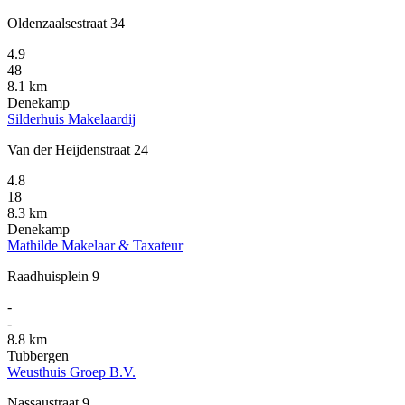
Oldenzaalsestraat 34
4.9
48
8.1 km
Denekamp
Silderhuis Makelaardij
Van der Heijdenstraat 24
4.8
18
8.3 km
Denekamp
Mathilde Makelaar & Taxateur
Raadhuisplein 9
-
-
8.8 km
Tubbergen
Weusthuis Groep B.V.
Nassaustraat 9