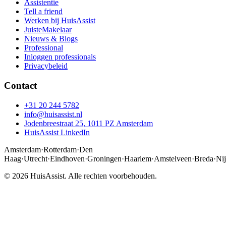
Assistentie
Tell a friend
Werken bij HuisAssist
JuisteMakelaar
Nieuws & Blogs
Professional
Inloggen professionals
Privacybeleid
Contact
+31 20 244 5782
info@huisassist.nl
Jodenbreestraat 25, 1011 PZ Amsterdam
HuisAssist LinkedIn
Amsterdam
·
Rotterdam
·
Den
Haag
·
Utrecht
·
Eindhoven
·
Groningen
·
Haarlem
·
Amstelveen
·
Breda
·
Ni
© 2026 HuisAssist. Alle rechten voorbehouden.