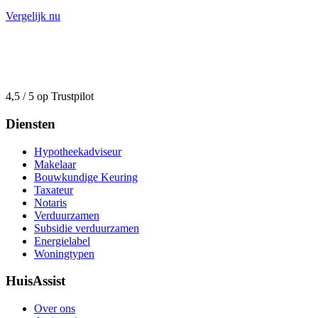
Vergelijk nu
4,5 / 5 op Trustpilot
Diensten
Hypotheekadviseur
Makelaar
Bouwkundige Keuring
Taxateur
Notaris
Verduurzamen
Subsidie verduurzamen
Energielabel
Woningtypen
HuisAssist
Over ons