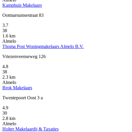
Kamphuis Makelaars
Ootmarsumsestraat 83
3.7
38
1.6 km
Almelo
Thoma Post Woningmakelaars Almelo B.V.
Vriezenveenseweg 126
4.8
38
2.3 km
Almelo
Brok Makelaars
Twentepoort Oost 3 a
4.9
30
2.8 km
Almelo
Holter Makelaardij & Taxaties