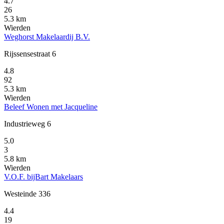
4.7
26
5.3 km
Wierden
Weghorst Makelaardij B.V.
Rijssensestraat 6
4.8
92
5.3 km
Wierden
Beleef Wonen met Jacqueline
Industrieweg 6
5.0
3
5.8 km
Wierden
V.O.F. bijBart Makelaars
Westeinde 336
4.4
19