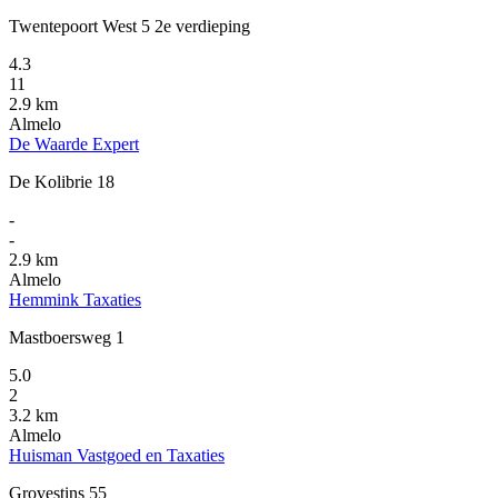
Twentepoort West 5 2e verdieping
4.3
11
2.9 km
Almelo
De Waarde Expert
De Kolibrie 18
-
-
2.9 km
Almelo
Hemmink Taxaties
Mastboersweg 1
5.0
2
3.2 km
Almelo
Huisman Vastgoed en Taxaties
Grovestins 55