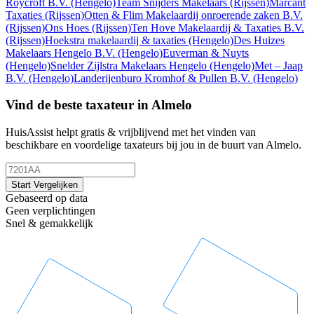
Roycroft B.V.
(Hengelo)
Team Snijders Makelaars
(Rijssen)
Marcant
Taxaties
(Rijssen)
Otten & Flim Makelaardij onroerende zaken B.V.
(Rijssen)
Ons Hoes
(Rijssen)
Ten Hove Makelaardij & Taxaties B.V.
(Rijssen)
Hoekstra makelaardij & taxaties
(Hengelo)
Des Huizes
Makelaars Hengelo B.V.
(Hengelo)
Euverman & Nuyts
(Hengelo)
Snelder Zijlstra Makelaars Hengelo
(Hengelo)
Met – Jaap
B.V.
(Hengelo)
Landerijenburo Kromhof & Pullen B.V.
(Hengelo)
Vind de beste taxateur in Almelo
HuisAssist helpt gratis & vrijblijvend met het vinden van
beschikbare en voordelige taxateurs bij jou in de buurt van Almelo.
Start Vergelijken
Gebaseerd op data
Geen verplichtingen
Snel & gemakkelijk