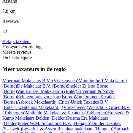
Afstand
7.8 km
Reviews
22
Bekijk taxateur
Hoogste beoordeling
Meeste reviews
Dichtstbijzijnde
Meer taxateurs in de regio
Moerman Makelaars B.V.
(Vriezenveen)
Munninghoff Makelaardij
(Borne)
De Makelaar B.V.
(Borne)
Snelder Zijlstra Borne
(Borne)
Van Brussel Makelaardij
(Enter)
Euverman & Nuyts
(Borne)
Echt een huis voor jou
(Borne)
Van Ommen Taxaties
(Borne)
Asbroek Makelaardij
(Enter)
Uniek Taxaties B.V.
(Enter)
Twentehuis Makelaardij
(Vriezenveen)
Weusthuis Groep B.V.
(Tubbergen)
Mathilde Makelaar & Taxateur
(Tubbergen)
Hofstede &
Kamp Makelaars Delden
(Delden)
Prisma Era Makelaars
(Delden)
Peter W.M. Schiphorst B.V.
(Hengelo)
Dulder Taxaties
(Saasveld)
Leverink & Assen Resultaatmakelaars
(Hengelo)
Burbach