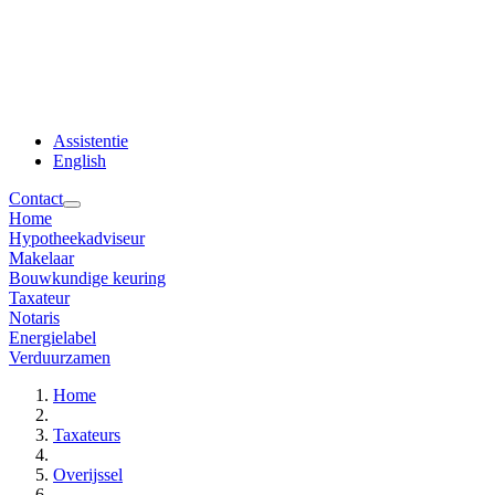
Assistentie
English
Contact
Home
Hypotheekadviseur
Makelaar
Bouwkundige keuring
Taxateur
Notaris
Energielabel
Verduurzamen
Home
Taxateurs
Overijssel