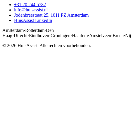
+31 20 244 5782
info@huisassist.nl
Jodenbreestraat 25, 1011 PZ Amsterdam
HuisAssist LinkedIn
Amsterdam
·
Rotterdam
·
Den
Haag
·
Utrecht
·
Eindhoven
·
Groningen
·
Haarlem
·
Amstelveen
·
Breda
·
Ni
© 2026 HuisAssist. Alle rechten voorbehouden.