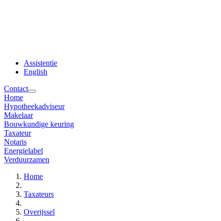
Assistentie
English
Contact
Home
Hypotheekadviseur
Makelaar
Bouwkundige keuring
Taxateur
Notaris
Energielabel
Verduurzamen
Home
Taxateurs
Overijssel