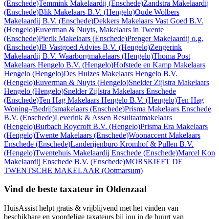
(Enschede)
Temmink Makelaardij
(Enschede)
Zandstra Makelaardij
(Enschede)
Blik Makelaars B.V.
(Hengelo)
Oude Wolbers
Makelaardij B.V.
(Enschede)
Dekkers Makelaars Vast Goed B.V.
(Hengelo)
Euverman & Nuyts, Makelaars in Twente
(Enschede)
Pierik Makelaars
(Enschede)
Prenger Makelaardij o.g.
(Enschede)
JB Vastgoed Advies B.V.
(Hengelo)
Zengerink
Makelaardij B.V. Waarborgmakelaars
(Hengelo)
Thoma Post
Makelaars Hengelo B.V.
(Hengelo)
Hofstede en Kamp Makelaars
Hengelo
(Hengelo)
Des Huizes Makelaars Hengelo B.V.
(Hengelo)
Euverman & Nuyts
(Hengelo)
Snelder Zijlstra Makelaars
Hengelo
(Hengelo)
Snelder Zijlstra Makelaars Enschede
(Enschede)
Ten Hag Makelaars Hengelo B.V.
(Hengelo)
Ten Hag
Woning-/Bedrijfsmakelaars
(Enschede)
Prisma Makelaars Enschede
B.V.
(Enschede)
Leverink & Assen Resultaatmakelaars
(Hengelo)
Burbach Roycroft B.V.
(Hengelo)
Prisma Era Makelaars
(Hengelo)
Twente Makelaars
(Enschede)
Woonaccent Makelaars
Enschede
(Enschede)
Landerijenburo Kromhof & Pullen B.V.
(Hengelo)
Twentehuis Makelaardij Enschede
(Enschede)
Marcel Kon
Makelaardij Enschede B.V.
(Enschede)
MORSKIEFT DE
TWENTSCHE MAKELAAR
(Ootmarsum)
Vind de beste taxateur in Oldenzaal
HuisAssist helpt gratis & vrijblijvend met het vinden van
beschikbare en voordelige taxateurs bij jou in de buurt van