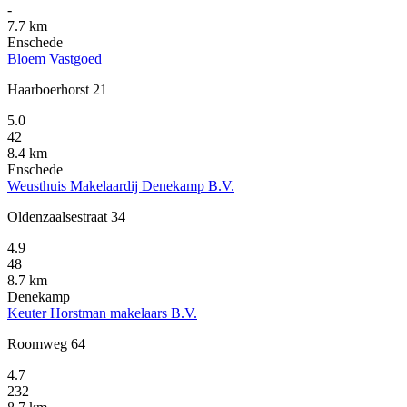
-
7.7 km
Enschede
Bloem Vastgoed
Haarboerhorst 21
5.0
42
8.4 km
Enschede
Weusthuis Makelaardij Denekamp B.V.
Oldenzaalsestraat 34
4.9
48
8.7 km
Denekamp
Keuter Horstman makelaars B.V.
Roomweg 64
4.7
232