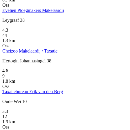
Oss
Evelien Ploegmakers Makelaardij
Leygraaf 38
4.3
44
1.3 km
Oss
Cheizoo Makelaardij / Taxatie
Hertogin Johannasingel 38
4.6
9
1.8 km
Oss
Taxatiebureau Erik van den Berg
Oude Wei 10
3.3
12
1.9 km
Oss