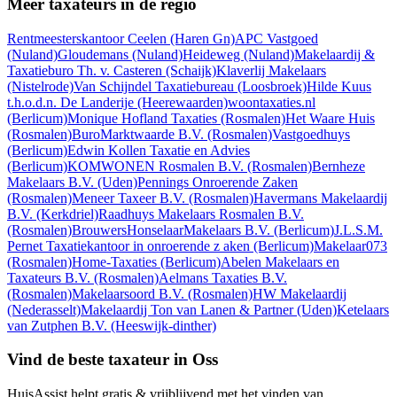
Meer taxateurs in de regio
Rentmeesterskantoor Ceelen
(Haren Gn)
APC Vastgoed
(Nuland)
Gloudemans
(Nuland)
Heideweg
(Nuland)
Makelaardij &
Taxatieburo Th. v. Casteren
(Schaijk)
Klaverlij Makelaars
(Nistelrode)
Van Schijndel Taxatiebureau
(Loosbroek)
Hilde Kuus
t.h.o.d.n. De Landerije
(Heerewaarden)
woontaxaties.nl
(Berlicum)
Monique Hofland Taxaties
(Rosmalen)
Het Waare Huis
(Rosmalen)
BuroMarktwaarde B.V.
(Rosmalen)
Vastgoedhuys
(Berlicum)
Edwin Kollen Taxatie en Advies
(Berlicum)
KOMWONEN Rosmalen B.V.
(Rosmalen)
Bernheze
Makelaars B.V.
(Uden)
Pennings Onroerende Zaken
(Rosmalen)
Meneer Taxeer B.V.
(Rosmalen)
Havermans Makelaardij
B.V.
(Kerkdriel)
Raadhuys Makelaars Rosmalen B.V.
(Rosmalen)
BrouwersHonselaarMakelaars B.V.
(Berlicum)
J.L.S.M.
Pernet Taxatiekantoor in onroerende z aken
(Berlicum)
Makelaar073
(Rosmalen)
Home-Taxaties
(Berlicum)
Abelen Makelaars en
Taxateurs B.V.
(Rosmalen)
Aelmans Taxaties B.V.
(Rosmalen)
Makelaarsoord B.V.
(Rosmalen)
HW Makelaardij
(Nederasselt)
Makelaardij Ton van Lanen & Partner
(Uden)
Ketelaars
van Zutphen B.V.
(Heeswijk-dinther)
Vind de beste taxateur in Oss
HuisAssist helpt gratis & vrijblijvend met het vinden van