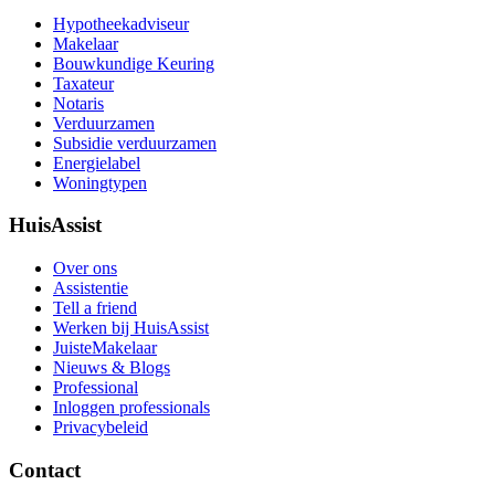
Hypotheekadviseur
Makelaar
Bouwkundige Keuring
Taxateur
Notaris
Verduurzamen
Subsidie verduurzamen
Energielabel
Woningtypen
HuisAssist
Over ons
Assistentie
Tell a friend
Werken bij HuisAssist
JuisteMakelaar
Nieuws & Blogs
Professional
Inloggen professionals
Privacybeleid
Contact