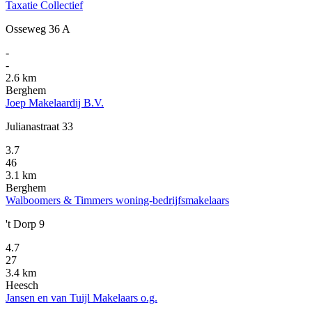
Taxatie Collectief
Osseweg 36 A
-
-
2.6 km
Berghem
Joep Makelaardij B.V.
Julianastraat 33
3.7
46
3.1 km
Berghem
Walboomers & Timmers woning-bedrijfsmakelaars
't Dorp 9
4.7
27
3.4 km
Heesch
Jansen en van Tuijl Makelaars o.g.