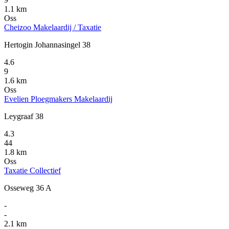
1.1 km
Oss
Cheizoo Makelaardij / Taxatie
Hertogin Johannasingel 38
4.6
9
1.6 km
Oss
Evelien Ploegmakers Makelaardij
Leygraaf 38
4.3
44
1.8 km
Oss
Taxatie Collectief
Osseweg 36 A
-
-
2.1 km