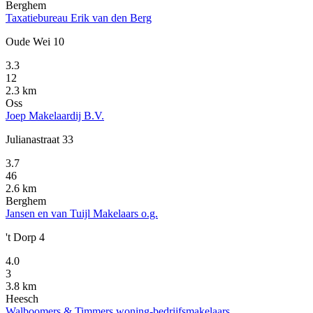
Berghem
Taxatiebureau Erik van den Berg
Oude Wei 10
3.3
12
2.3 km
Oss
Joep Makelaardij B.V.
Julianastraat 33
3.7
46
2.6 km
Berghem
Jansen en van Tuijl Makelaars o.g.
't Dorp 4
4.0
3
3.8 km
Heesch
Walboomers & Timmers woning-bedrijfsmakelaars