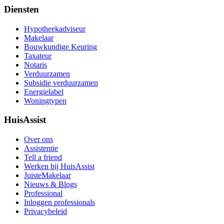
Diensten
Hypotheekadviseur
Makelaar
Bouwkundige Keuring
Taxateur
Notaris
Verduurzamen
Subsidie verduurzamen
Energielabel
Woningtypen
HuisAssist
Over ons
Assistentie
Tell a friend
Werken bij HuisAssist
JuisteMakelaar
Nieuws & Blogs
Professional
Inloggen professionals
Privacybeleid