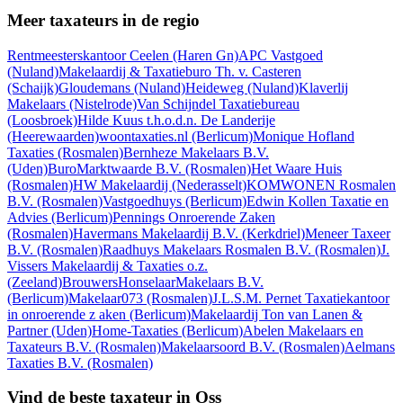
Meer taxateurs in de regio
Rentmeesterskantoor Ceelen
(Haren Gn)
APC Vastgoed
(Nuland)
Makelaardij & Taxatieburo Th. v. Casteren
(Schaijk)
Gloudemans
(Nuland)
Heideweg
(Nuland)
Klaverlij
Makelaars
(Nistelrode)
Van Schijndel Taxatiebureau
(Loosbroek)
Hilde Kuus t.h.o.d.n. De Landerije
(Heerewaarden)
woontaxaties.nl
(Berlicum)
Monique Hofland
Taxaties
(Rosmalen)
Bernheze Makelaars B.V.
(Uden)
BuroMarktwaarde B.V.
(Rosmalen)
Het Waare Huis
(Rosmalen)
HW Makelaardij
(Nederasselt)
KOMWONEN Rosmalen
B.V.
(Rosmalen)
Vastgoedhuys
(Berlicum)
Edwin Kollen Taxatie en
Advies
(Berlicum)
Pennings Onroerende Zaken
(Rosmalen)
Havermans Makelaardij B.V.
(Kerkdriel)
Meneer Taxeer
B.V.
(Rosmalen)
Raadhuys Makelaars Rosmalen B.V.
(Rosmalen)
J.
Vissers Makelaardij & Taxaties o.z.
(Zeeland)
BrouwersHonselaarMakelaars B.V.
(Berlicum)
Makelaar073
(Rosmalen)
J.L.S.M. Pernet Taxatiekantoor
in onroerende z aken
(Berlicum)
Makelaardij Ton van Lanen &
Partner
(Uden)
Home-Taxaties
(Berlicum)
Abelen Makelaars en
Taxateurs B.V.
(Rosmalen)
Makelaarsoord B.V.
(Rosmalen)
Aelmans
Taxaties B.V.
(Rosmalen)
Vind de beste taxateur in Oss