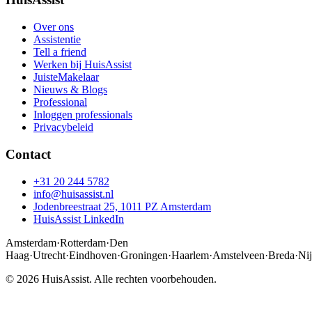
Over ons
Assistentie
Tell a friend
Werken bij HuisAssist
JuisteMakelaar
Nieuws & Blogs
Professional
Inloggen professionals
Privacybeleid
Contact
+31 20 244 5782
info@huisassist.nl
Jodenbreestraat 25, 1011 PZ Amsterdam
HuisAssist LinkedIn
Amsterdam
·
Rotterdam
·
Den
Haag
·
Utrecht
·
Eindhoven
·
Groningen
·
Haarlem
·
Amstelveen
·
Breda
·
Ni
© 2026 HuisAssist. Alle rechten voorbehouden.