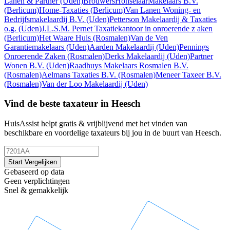
Lanen & Partner
(Uden)
BrouwersHonselaarMakelaars B.V.
(Berlicum)
Home-Taxaties
(Berlicum)
Van Lanen Woning- en
Bedrijfsmakelaardij B.V.
(Uden)
Petterson Makelaardij & Taxaties
o.g.
(Uden)
J.L.S.M. Pernet Taxatiekantoor in onroerende z aken
(Berlicum)
Het Waare Huis
(Rosmalen)
Van de Ven
Garantiemakelaars
(Uden)
Aarden Makelaardij
(Uden)
Pennings
Onroerende Zaken
(Rosmalen)
Derks Makelaardij
(Uden)
Partner
Wonen B.V.
(Uden)
Raadhuys Makelaars Rosmalen B.V.
(Rosmalen)
Aelmans Taxaties B.V.
(Rosmalen)
Meneer Taxeer B.V.
(Rosmalen)
Van der Loo Makelaardij
(Uden)
Vind de beste taxateur in Heesch
HuisAssist helpt gratis & vrijblijvend met het vinden van
beschikbare en voordelige taxateurs bij jou in de buurt van Heesch.
Start Vergelijken
Gebaseerd op data
Geen verplichtingen
Snel & gemakkelijk