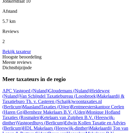
Jonkerstraat 10
Afstand
5.7 km
Reviews
2
Bekijk taxateur
Hoogste beoordeling
Meeste reviews
Dichtstbijzijnde
Meer taxateurs in de regio
APC Vastgoed
(Nuland)
Gloudemans
(Nuland)
Heideweg
(Nuland)
Van Schijndel Taxatiebureau
(Loosbroek)
Makelaardij &
Taxatieburo Th. v. Casteren
(Schaijk)
woontaxaties.nl
(Berlicum)
MaaslandTaxaties
(Oijen)
Rentmeesterskantoor Ceelen
(Haren Gn)
Bernheze Makelaars B.V.
(Uden)
Monique Hofland
Taxaties
(Rosmalen)
Ketelaars van Zutphen B.V.
(Heeswijk-
dinther)
Vastgoedhuys
(Berlicum)
Edwin Kollen Taxatie en Advies
(Berlicum)
HDL Makelaars
(Heeswijk-dinther)
Makelaardij Ton van