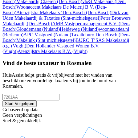
Bosch)
Makelaardij Claeren
(Den-Bosch)
vb&t Makelaars
(Den-
Bosch)
Woonaccent Makelaars De Meierij B.V.
(Den-
Bosch)
Atenzijlstra Makelaars ‘Den-Bosch
(Den-Bosch)
Dirk van
Uden Makelaardij & Taxaties
(Sint-michielsgestel)
Peter Brouwers
Makelaardij
(Den-Bosch)
AMB Vastgoedmanagement B.V.
(Den-
Bosch)
Gloudemans
(Nuland)
Heideweg
(Nuland)
woontaxaties.nl
(Berlicum)
APC Vastgoed
(Nuland)
Taxatieburo Den Bosch
(Den-
Bosch)
Makelink
(Sint-michielsgestel)
BURO T’SAS Makelaardij
o.g.
(Vught)
Den Hollander Vastgoed Wonen B.V.
(Vught)
Atenzijlstra Makelaars B.V.
(Vught)
Vind de beste taxateur in Rosmalen
HuisAssist helpt gratis & vrijblijvend met het vinden van
beschikbare en voordelige taxateurs bij jou in de buurt van
Rosmalen.
Start Vergelijken
Gebaseerd op data
Geen verplichtingen
Snel & gemakkelijk