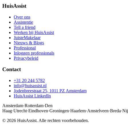
HuisAssist
Over ons
Assistentie
Tell a friend
Werken bij HuisAssist
JuisteMakelaar
Nieuws & Blogs
Professional
Inloggen professionals
Privacybeleid
Contact
+31 20 244 5782
info@huisassist.nl
Jodenbreestraat 25, 1011 PZ Amsterdam
HuisAssist LinkedIn
Amsterdam
·
Rotterdam
·
Den
Haag
·
Utrecht
·
Eindhoven
·
Groningen
·
Haarlem
·
Amstelveen
·
Breda
·
Ni
© 2026 HuisAssist. Alle rechten voorbehouden.