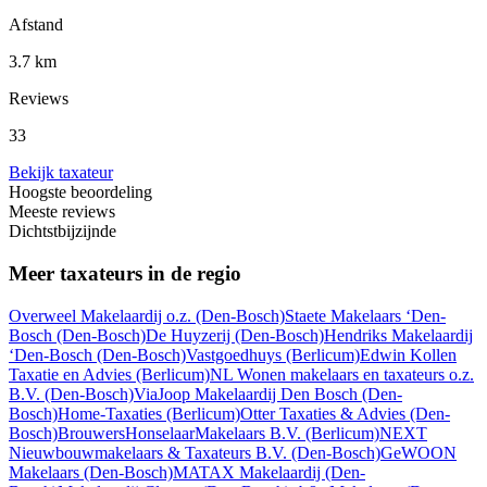
Afstand
3.7 km
Reviews
33
Bekijk taxateur
Hoogste beoordeling
Meeste reviews
Dichtstbijzijnde
Meer taxateurs in de regio
Overweel Makelaardij o.z.
(Den-Bosch)
Staete Makelaars ‘Den-
Bosch
(Den-Bosch)
De Huyzerij
(Den-Bosch)
Hendriks Makelaardij
‘Den-Bosch
(Den-Bosch)
Vastgoedhuys
(Berlicum)
Edwin Kollen
Taxatie en Advies
(Berlicum)
NL Wonen makelaars en taxateurs o.z.
B.V.
(Den-Bosch)
ViaJoop Makelaardij Den Bosch
(Den-
Bosch)
Home-Taxaties
(Berlicum)
Otter Taxaties & Advies
(Den-
Bosch)
BrouwersHonselaarMakelaars B.V.
(Berlicum)
NEXT
Nieuwbouwmakelaars & Taxateurs B.V.
(Den-Bosch)
GeWOON
Makelaars
(Den-Bosch)
MATAX Makelaardij
(Den-