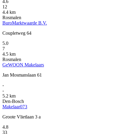
4.6
12
4.4 km
Rosmalen
BuroMarktwaarde B.V.
Coupletweg 64
5.0
7
4.5 km
Rosmalen
GeWOON Makelaars
Jan Mosmanslaan 61
-
-
5.2 km
Den-Bosch
Makelaar073
Groote Vlietlaan 3 a
4.8
33