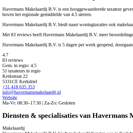
Havermans Makelaardij B.V. is een
hooggewaardeerde
taxateur geve
boven het regionale gemiddelde van 4.5 sterren.
Havermans Makelaardij B.V. biedt naast woningtaxaties ook makelaard
Met 83 reviews heeft Havermans Makelaardij B.V. meer beoordelingen
Havermans Makelaardij B.V. is 5 dagen per week geopend, doorgaans
4.7
83 reviews
Gem. in regio: 4.5
51 taxateurs in regio
Kerkstraat 22
5331CE Kerkdriel
+31 418 635 353
info@havermansmakelaardij.nl
Website
Ma-Vr: 08:30–17:30 | Za-Zo: Gesloten
Diensten & specialisaties van Havermans 
Makelaardij