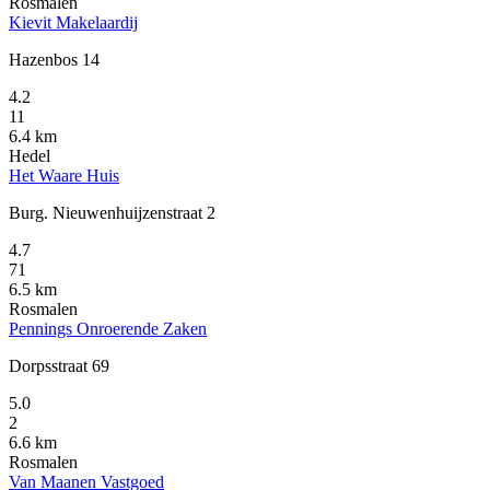
Rosmalen
Kievit Makelaardij
Hazenbos 14
4.2
11
6.4 km
Hedel
Het Waare Huis
Burg. Nieuwenhuijzenstraat 2
4.7
71
6.5 km
Rosmalen
Pennings Onroerende Zaken
Dorpsstraat 69
5.0
2
6.6 km
Rosmalen
Van Maanen Vastgoed