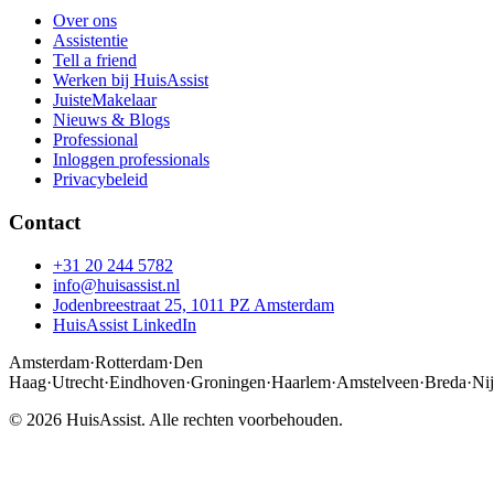
Over ons
Assistentie
Tell a friend
Werken bij HuisAssist
JuisteMakelaar
Nieuws & Blogs
Professional
Inloggen professionals
Privacybeleid
Contact
+31 20 244 5782
info@huisassist.nl
Jodenbreestraat 25, 1011 PZ Amsterdam
HuisAssist LinkedIn
Amsterdam
·
Rotterdam
·
Den
Haag
·
Utrecht
·
Eindhoven
·
Groningen
·
Haarlem
·
Amstelveen
·
Breda
·
Ni
© 2026 HuisAssist. Alle rechten voorbehouden.