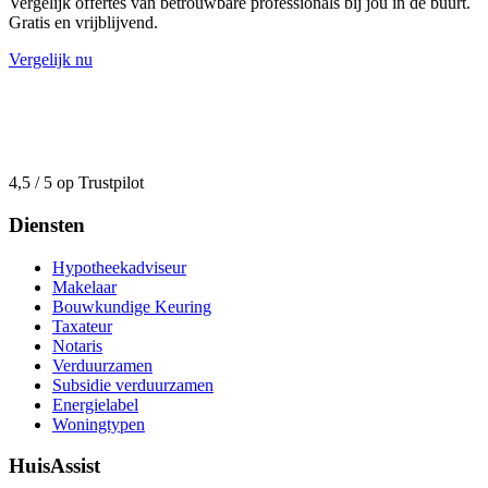
Vergelijk offertes van betrouwbare professionals bij jou in de buurt.
Gratis en vrijblijvend.
Vergelijk nu
4,5 / 5 op Trustpilot
Diensten
Hypotheekadviseur
Makelaar
Bouwkundige Keuring
Taxateur
Notaris
Verduurzamen
Subsidie verduurzamen
Energielabel
Woningtypen
HuisAssist