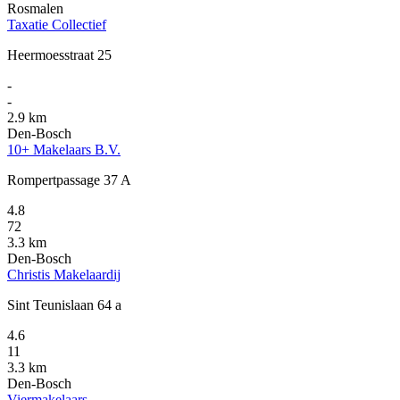
Rosmalen
Taxatie Collectief
Heermoesstraat 25
-
-
2.9 km
Den-Bosch
10+ Makelaars B.V.
Rompertpassage 37 A
4.8
72
3.3 km
Den-Bosch
Christis Makelaardij
Sint Teunislaan 64 a
4.6
11
3.3 km
Den-Bosch
Viermakelaars