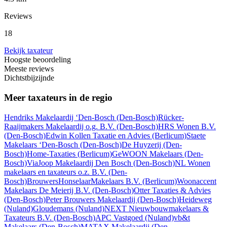
Reviews
18
Bekijk taxateur
Hoogste beoordeling
Meeste reviews
Dichtstbijzijnde
Meer taxateurs in de regio
Hendriks Makelaardij ‘Den-Bosch
(Den-Bosch)
Rücker-
Raaijmakers Makelaardij o.g. B.V.
(Den-Bosch)
HRS Wonen B.V.
(Den-Bosch)
Edwin Kollen Taxatie en Advies
(Berlicum)
Staete
Makelaars ‘Den-Bosch
(Den-Bosch)
De Huyzerij
(Den-
Bosch)
Home-Taxaties
(Berlicum)
GeWOON Makelaars
(Den-
Bosch)
ViaJoop Makelaardij Den Bosch
(Den-Bosch)
NL Wonen
makelaars en taxateurs o.z. B.V.
(Den-
Bosch)
BrouwersHonselaarMakelaars B.V.
(Berlicum)
Woonaccent
Makelaars De Meierij B.V.
(Den-Bosch)
Otter Taxaties & Advies
(Den-Bosch)
Peter Brouwers Makelaardij
(Den-Bosch)
Heideweg
(Nuland)
Gloudemans
(Nuland)
NEXT Nieuwbouwmakelaars &
Taxateurs B.V.
(Den-Bosch)
APC Vastgoed
(Nuland)
vb&t
Makelaars
(Den-Bosch)
MATAX Makelaardij
(Den-