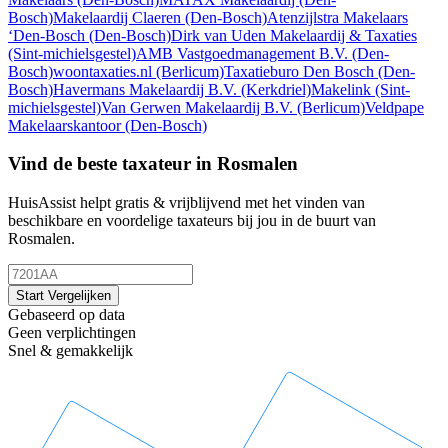
Bosch)
Makelaardij Claeren
(Den-Bosch)
Atenzijlstra Makelaars
‘Den-Bosch
(Den-Bosch)
Dirk van Uden Makelaardij & Taxaties
(Sint-michielsgestel)
AMB Vastgoedmanagement B.V.
(Den-
Bosch)
woontaxaties.nl
(Berlicum)
Taxatieburo Den Bosch
(Den-
Bosch)
Havermans Makelaardij B.V.
(Kerkdriel)
Makelink
(Sint-
michielsgestel)
Van Gerwen Makelaardij B.V.
(Berlicum)
Veldpape
Makelaarskantoor
(Den-Bosch)
Vind de beste taxateur in Rosmalen
HuisAssist helpt gratis & vrijblijvend met het vinden van
beschikbare en voordelige taxateurs bij jou in de buurt van
Rosmalen.
Start Vergelijken
Gebaseerd op data
Geen verplichtingen
Snel & gemakkelijk