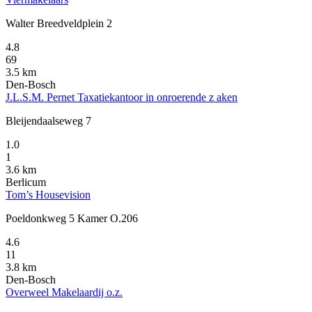
Walter Breedveldplein 2
4.8
69
3.5 km
Den-Bosch
J.L.S.M. Pernet Taxatiekantoor in onroerende z aken
Bleijendaalseweg 7
1.0
1
3.6 km
Berlicum
Tom’s Housevision
Poeldonkweg 5 Kamer O.206
4.6
11
3.8 km
Den-Bosch
Overweel Makelaardij o.z.