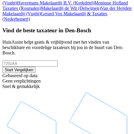
(Vught)
Havermans Makelaardij B.V.
(Kerkdriel)
Monique Hofland
Taxaties
(Rosmalen)
Makelaardij de Wit
(Delwijnen)
Van der Heijden
Makelaardij
(Vught)
Gerard Vos Makelaardij & Taxaties
(Nederhemert)
Vind de beste taxateur in Den-Bosch
HuisAssist helpt gratis & vrijblijvend met het vinden van
beschikbare en voordelige taxateurs bij jou in de buurt van Den-
Bosch.
Start Vergelijken
Gebaseerd op data
Geen verplichtingen
Snel & gemakkelijk