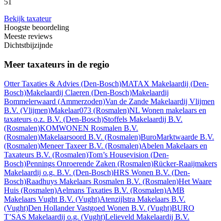
51
Bekijk taxateur
Hoogste beoordeling
Meeste reviews
Dichtstbijzijnde
Meer taxateurs in de regio
Otter Taxaties & Advies
(Den-Bosch)
MATAX Makelaardij
(Den-
Bosch)
Makelaardij Claeren
(Den-Bosch)
Makelaardij
Bommelerwaard
(Ammerzoden)
Van de Zande Makelaardij Vlijmen
B.V.
(Vlijmen)
Makelaar073
(Rosmalen)
NL Wonen makelaars en
taxateurs o.z. B.V.
(Den-Bosch)
Stoffels Makelaardij B.V.
(Rosmalen)
KOMWONEN Rosmalen B.V.
(Rosmalen)
Makelaarsoord B.V.
(Rosmalen)
BuroMarktwaarde B.V.
(Rosmalen)
Meneer Taxeer B.V.
(Rosmalen)
Abelen Makelaars en
Taxateurs B.V.
(Rosmalen)
Tom’s Housevision
(Den-
Bosch)
Pennings Onroerende Zaken
(Rosmalen)
Rücker-Raaijmakers
Makelaardij o.g. B.V.
(Den-Bosch)
HRS Wonen B.V.
(Den-
Bosch)
Raadhuys Makelaars Rosmalen B.V.
(Rosmalen)
Het Waare
Huis
(Rosmalen)
Aelmans Taxaties B.V.
(Rosmalen)
AMB
Makelaars Vught B.V.
(Vught)
Atenzijlstra Makelaars B.V.
(Vught)
Den Hollander Vastgoed Wonen B.V.
(Vught)
BURO
T’SAS Makelaardij o.g.
(Vught)
Lelieveld Makelaardij B.V.