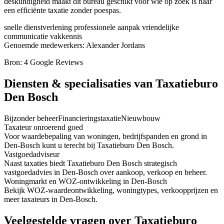
deskundigheid maakt dit bureau geschikt voor wie op zoek is naar
een efficiënte taxatie zonder poespas.
snelle dienstverlening
professionele aanpak
vriendelijke
communicatie
vakkennis
Genoemde medewerkers: Alexander Jordans
Bron: 4 Google Reviews
Diensten & specialisaties van Taxatieburo
Den Bosch
Bijzonder beheer
Financieringstaxatie
Nieuwbouw
Taxateur onroerend goed
Voor waardebepaling van woningen, bedrijfspanden en grond in
Den-Bosch kunt u terecht bij Taxatieburo Den Bosch.
Vastgoedadviseur
Naast taxaties biedt Taxatieburo Den Bosch strategisch
vastgoedadvies in Den-Bosch over aankoop, verkoop en beheer.
Woningmarkt en WOZ-ontwikkeling in Den-Bosch
Bekijk WOZ-waardeontwikkeling, woningtypes, verkoopprijzen en
meer taxateurs in Den-Bosch.
Veelgestelde vragen over Taxatieburo