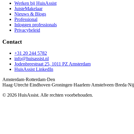
Werken bij HuisAssist
JuisteMakelaar
Nieuws & Blogs
Professional
Inloggen professionals
Privacybeleid
Contact
+31 20 244 5782
info@huisassist.nl
Jodenbreestraat 25, 1011 PZ Amsterdam
HuisAssist LinkedIn
Amsterdam
·
Rotterdam
·
Den
Haag
·
Utrecht
·
Eindhoven
·
Groningen
·
Haarlem
·
Amstelveen
·
Breda
·
Ni
© 2026 HuisAssist. Alle rechten voorbehouden.