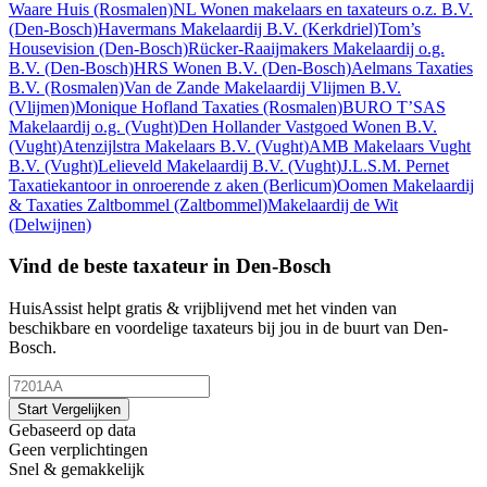
Waare Huis
(Rosmalen)
NL Wonen makelaars en taxateurs o.z. B.V.
(Den-Bosch)
Havermans Makelaardij B.V.
(Kerkdriel)
Tom’s
Housevision
(Den-Bosch)
Rücker-Raaijmakers Makelaardij o.g.
B.V.
(Den-Bosch)
HRS Wonen B.V.
(Den-Bosch)
Aelmans Taxaties
B.V.
(Rosmalen)
Van de Zande Makelaardij Vlijmen B.V.
(Vlijmen)
Monique Hofland Taxaties
(Rosmalen)
BURO T’SAS
Makelaardij o.g.
(Vught)
Den Hollander Vastgoed Wonen B.V.
(Vught)
Atenzijlstra Makelaars B.V.
(Vught)
AMB Makelaars Vught
B.V.
(Vught)
Lelieveld Makelaardij B.V.
(Vught)
J.L.S.M. Pernet
Taxatiekantoor in onroerende z aken
(Berlicum)
Oomen Makelaardij
& Taxaties Zaltbommel
(Zaltbommel)
Makelaardij de Wit
(Delwijnen)
Vind de beste taxateur in Den-Bosch
HuisAssist helpt gratis & vrijblijvend met het vinden van
beschikbare en voordelige taxateurs bij jou in de buurt van Den-
Bosch.
Start Vergelijken
Gebaseerd op data
Geen verplichtingen
Snel & gemakkelijk