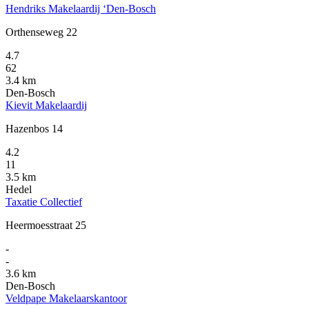
Hendriks Makelaardij ‘Den-Bosch
Orthenseweg 22
4.7
62
3.4 km
Den-Bosch
Kievit Makelaardij
Hazenbos 14
4.2
11
3.5 km
Hedel
Taxatie Collectief
Heermoesstraat 25
-
-
3.6 km
Den-Bosch
Veldpape Makelaarskantoor