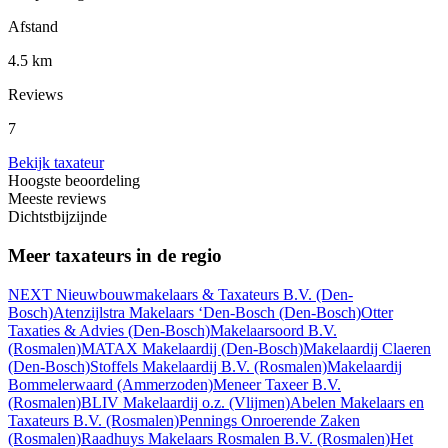
Afstand
4.5 km
Reviews
7
Bekijk taxateur
Hoogste beoordeling
Meeste reviews
Dichtstbijzijnde
Meer taxateurs in de regio
NEXT Nieuwbouwmakelaars & Taxateurs B.V.
(Den-
Bosch)
Atenzijlstra Makelaars ‘Den-Bosch
(Den-Bosch)
Otter
Taxaties & Advies
(Den-Bosch)
Makelaarsoord B.V.
(Rosmalen)
MATAX Makelaardij
(Den-Bosch)
Makelaardij Claeren
(Den-Bosch)
Stoffels Makelaardij B.V.
(Rosmalen)
Makelaardij
Bommelerwaard
(Ammerzoden)
Meneer Taxeer B.V.
(Rosmalen)
BLIV Makelaardij o.z.
(Vlijmen)
Abelen Makelaars en
Taxateurs B.V.
(Rosmalen)
Pennings Onroerende Zaken
(Rosmalen)
Raadhuys Makelaars Rosmalen B.V.
(Rosmalen)
Het