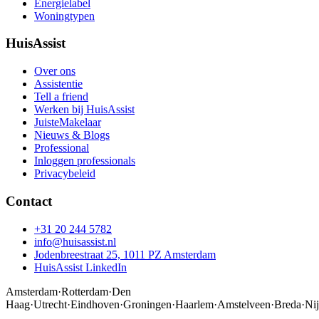
Energielabel
Woningtypen
HuisAssist
Over ons
Assistentie
Tell a friend
Werken bij HuisAssist
JuisteMakelaar
Nieuws & Blogs
Professional
Inloggen professionals
Privacybeleid
Contact
+31 20 244 5782
info@huisassist.nl
Jodenbreestraat 25, 1011 PZ Amsterdam
HuisAssist LinkedIn
Amsterdam
·
Rotterdam
·
Den
Haag
·
Utrecht
·
Eindhoven
·
Groningen
·
Haarlem
·
Amstelveen
·
Breda
·
Ni