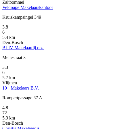
Zaltbommel
Veldpape Makelaarskantoor
Kruiskampsingel 349
3.8
6
5.4 km
Den-Bosch
BLIV Makelaardij o.z.
Meliestraat 3
3.3
6
5.7 km
Vlijmen
10+ Makelaars B.V.
Rompertpassage 37 A
4.8
72
5.9 km
Den-Bosch
Christis Makelaardij