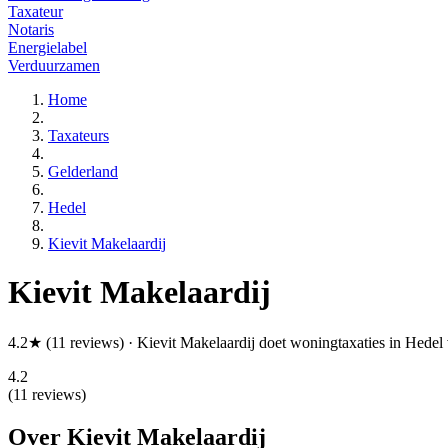
Taxateur
Notaris
Energielabel
Verduurzamen
Home
Taxateurs
Gelderland
Hedel
Kievit Makelaardij
Kievit Makelaardij
4.2★ (11 reviews) · Kievit Makelaardij doet woningtaxaties in Hedel 
4.2
(11 reviews)
Over Kievit Makelaardij