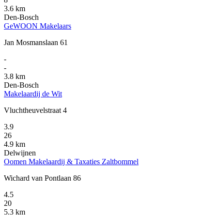
3.6 km
Den-Bosch
GeWOON Makelaars
Jan Mosmanslaan 61
-
-
3.8 km
Den-Bosch
Makelaardij de Wit
Vluchtheuvelstraat 4
3.9
26
4.9 km
Delwijnen
Oomen Makelaardij & Taxaties Zaltbommel
Wichard van Pontlaan 86
4.5
20
5.3 km