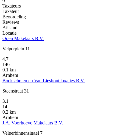
0
Taxateurs
Taxateur
Beoordeling
Reviews
Afstand
Locatie
Open Makelaars B.V.
Velperplein 11
4.7
146
0.1 km
Arnhem
Boekschoten en Van Lieshout taxaties B.V.
Steenstraat 31
3.1
14
0.2 km
Arnhem
J.A. Voorhoeve Makelaars B.V.
Velperbinnensingel 7