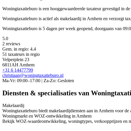
Woningtaxatieburo is een
hooggewaardeerde
taxateur gevestigd in d
Woningtaxatieburo is actief als makelaardij in Arnhem en verzorgt t
Woningtaxatieburo is 5 dagen per week geopend, doorgaans van 09:0
5.0
2 reviews
Gem. in regio: 4.4
51 taxateurs in regio
Velperplein 23
6811AH Arnhem
+31 6 14477799
christiaan@woningtaxatieburo.nl
Ma-Vr: 09:00–17:00 | Za-Zo: Gesloten
Diensten & specialisaties van Woningtaxat
Makelaardij
Woningtaxatieburo biedt makelaardijdiensten aan in Arnhem voor de
Woningmarkt en WOZ-ontwikkeling in Arnhem
Bekijk WOZ-waardeontwikkeling, woningtypes, verkoopprijzen en me