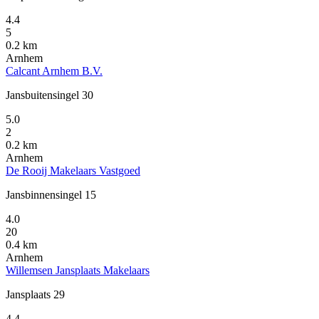
4.4
5
0.2 km
Arnhem
Calcant Arnhem B.V.
Jansbuitensingel 30
5.0
2
0.2 km
Arnhem
De Rooij Makelaars Vastgoed
Jansbinnensingel 15
4.0
20
0.4 km
Arnhem
Willemsen Jansplaats Makelaars
Jansplaats 29
4.4