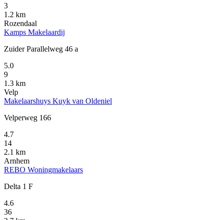
3
1.2 km
Rozendaal
Kamps Makelaardij
Zuider Parallelweg 46 a
5.0
9
1.3 km
Velp
Makelaarshuys Kuyk van Oldeniel
Velperweg 166
4.7
14
2.1 km
Arnhem
REBO Woningmakelaars
Delta 1 F
4.6
36