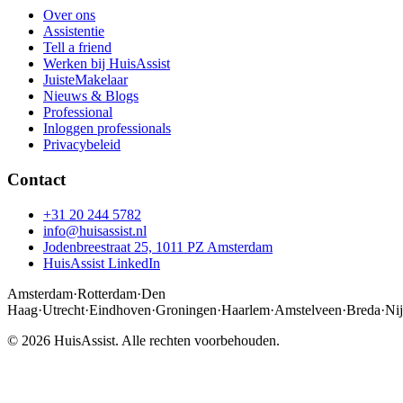
Over ons
Assistentie
Tell a friend
Werken bij HuisAssist
JuisteMakelaar
Nieuws & Blogs
Professional
Inloggen professionals
Privacybeleid
Contact
+31 20 244 5782
info@huisassist.nl
Jodenbreestraat 25, 1011 PZ Amsterdam
HuisAssist LinkedIn
Amsterdam
·
Rotterdam
·
Den
Haag
·
Utrecht
·
Eindhoven
·
Groningen
·
Haarlem
·
Amstelveen
·
Breda
·
Ni
© 2026 HuisAssist. Alle rechten voorbehouden.