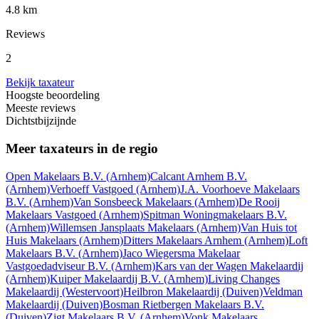
4.8 km
Reviews
2
Bekijk taxateur
Hoogste beoordeling
Meeste reviews
Dichtstbijzijnde
Meer taxateurs in de regio
Open Makelaars B.V.
(Arnhem)
Calcant Arnhem B.V.
(Arnhem)
Verhoeff Vastgoed
(Arnhem)
J.A. Voorhoeve Makelaars
B.V.
(Arnhem)
Van Sonsbeeck Makelaars
(Arnhem)
De Rooij
Makelaars Vastgoed
(Arnhem)
Spitman Woningmakelaars B.V.
(Arnhem)
Willemsen Jansplaats Makelaars
(Arnhem)
Van Huis tot
Huis Makelaars
(Arnhem)
Ditters Makelaars Arnhem
(Arnhem)
Loft
Makelaars B.V.
(Arnhem)
Jaco Wiegersma Makelaar
Vastgoedadviseur B.V.
(Arnhem)
Kars van der Wagen Makelaardij
(Arnhem)
Kuiper Makelaardij B.V.
(Arnhem)
Living Changes
Makelaardij
(Westervoort)
Heilbron Makelaardij
(Duiven)
Veldman
Makelaardij
(Duiven)
Bosman Rietbergen Makelaars B.V.
(Duiven)
Zigt Makelaars B.V.
(Arnhem)
Vonk Makelaars