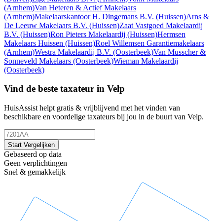
(Arnhem)
Van Heteren & Actief Makelaars
(Arnhem)
Makelaarskantoor H. Dingemans B.V.
(Huissen)
Arns &
De Leeuw Makelaars B.V.
(Huissen)
Zaat Vastgoed Makelaardij
B.V.
(Huissen)
Ron Pieters Makelaardij
(Huissen)
Hermsen
Makelaars Huissen
(Huissen)
Roel Willemsen Garantiemakelaars
(Arnhem)
Westra Makelaardij B.V.
(Oosterbeek)
Van Musscher &
Sonneveld Makelaars
(Oosterbeek)
Wieman Makelaardij
(Oosterbeek)
Vind de beste taxateur in Velp
HuisAssist helpt gratis & vrijblijvend met het vinden van
beschikbare en voordelige taxateurs bij jou in de buurt van Velp.
Start Vergelijken
Gebaseerd op data
Geen verplichtingen
Snel & gemakkelijk