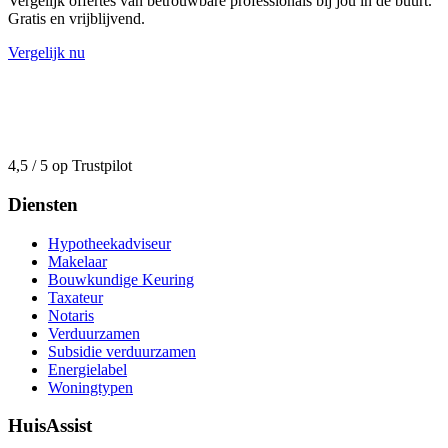
Vergelijk offertes van betrouwbare professionals bij jou in de buurt.
Gratis en vrijblijvend.
Vergelijk nu
4,5 / 5 op Trustpilot
Diensten
Hypotheekadviseur
Makelaar
Bouwkundige Keuring
Taxateur
Notaris
Verduurzamen
Subsidie verduurzamen
Energielabel
Woningtypen
HuisAssist