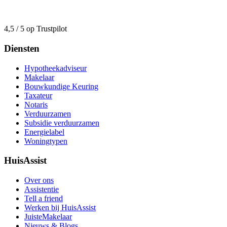
4,5 / 5 op Trustpilot
Diensten
Hypotheekadviseur
Makelaar
Bouwkundige Keuring
Taxateur
Notaris
Verduurzamen
Subsidie verduurzamen
Energielabel
Woningtypen
HuisAssist
Over ons
Assistentie
Tell a friend
Werken bij HuisAssist
JuisteMakelaar
Nieuws & Blogs