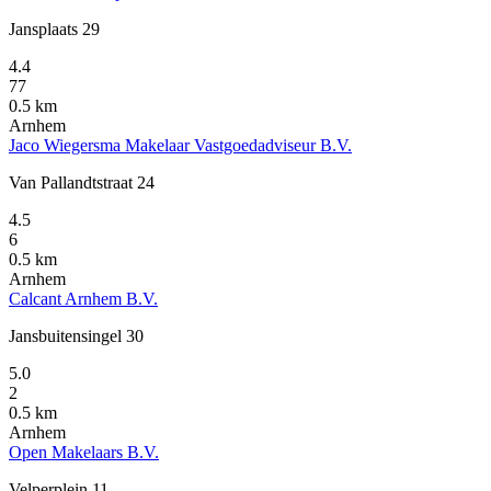
Jansplaats 29
4.4
77
0.5 km
Arnhem
Jaco Wiegersma Makelaar Vastgoedadviseur B.V.
Van Pallandtstraat 24
4.5
6
0.5 km
Arnhem
Calcant Arnhem B.V.
Jansbuitensingel 30
5.0
2
0.5 km
Arnhem
Open Makelaars B.V.
Velperplein 11