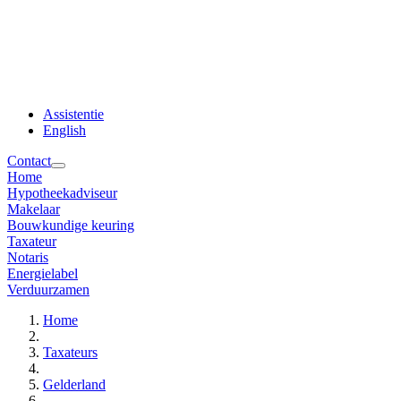
Assistentie
English
Contact
Home
Hypotheekadviseur
Makelaar
Bouwkundige keuring
Taxateur
Notaris
Energielabel
Verduurzamen
Home
Taxateurs
Gelderland