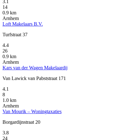
3.1
14
0.9 km
Arnhem
Loft Makelaars B.V.
Turfstraat 37
4.4
26
0.9 km
Arnhem
Kars van der Wagen Makelaardij
Van Lawick van Pabststraat 171
4.1
8
1.0 km
Arnhem
Van Mourik – Woningtaxaties
Borgardijnstraat 20
3.8
24