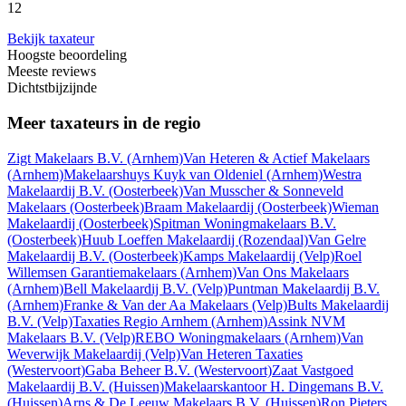
12
Bekijk taxateur
Hoogste beoordeling
Meeste reviews
Dichtstbijzijnde
Meer taxateurs in de regio
Zigt Makelaars B.V.
(Arnhem)
Van Heteren & Actief Makelaars
(Arnhem)
Makelaarshuys Kuyk van Oldeniel
(Arnhem)
Westra
Makelaardij B.V.
(Oosterbeek)
Van Musscher & Sonneveld
Makelaars
(Oosterbeek)
Braam Makelaardij
(Oosterbeek)
Wieman
Makelaardij
(Oosterbeek)
Spitman Woningmakelaars B.V.
(Oosterbeek)
Huub Loeffen Makelaardij
(Rozendaal)
Van Gelre
Makelaardij B.V.
(Oosterbeek)
Kamps Makelaardij
(Velp)
Roel
Willemsen Garantiemakelaars
(Arnhem)
Van Ons Makelaars
(Arnhem)
Bell Makelaardij B.V.
(Velp)
Puntman Makelaardij B.V.
(Arnhem)
Franke & Van der Aa Makelaars
(Velp)
Bults Makelaardij
B.V.
(Velp)
Taxaties Regio Arnhem
(Arnhem)
Assink NVM
Makelaars B.V.
(Velp)
REBO Woningmakelaars
(Arnhem)
Van
Weverwijk Makelaardij
(Velp)
Van Heteren Taxaties
(Westervoort)
Gaba Beheer B.V.
(Westervoort)
Zaat Vastgoed
Makelaardij B.V.
(Huissen)
Makelaarskantoor H. Dingemans B.V.
(Huissen)
Arns & De Leeuw Makelaars B.V.
(Huissen)
Ron Pieters