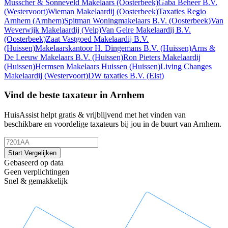
Musscher & Sonneveld Makelaars
(Oosterbeek)
Gaba Beheer B.V.
(Westervoort)
Wieman Makelaardij
(Oosterbeek)
Taxaties Regio
Arnhem
(Arnhem)
Spitman Woningmakelaars B.V.
(Oosterbeek)
Van
Weverwijk Makelaardij
(Velp)
Van Gelre Makelaardij B.V.
(Oosterbeek)
Zaat Vastgoed Makelaardij B.V.
(Huissen)
Makelaarskantoor H. Dingemans B.V.
(Huissen)
Arns &
De Leeuw Makelaars B.V.
(Huissen)
Ron Pieters Makelaardij
(Huissen)
Hermsen Makelaars Huissen
(Huissen)
Living Changes
Makelaardij
(Westervoort)
DW taxaties B.V.
(Elst)
Vind de beste taxateur in Arnhem
HuisAssist helpt gratis & vrijblijvend met het vinden van
beschikbare en voordelige taxateurs bij jou in de buurt van Arnhem.
Start Vergelijken
Gebaseerd op data
Geen verplichtingen
Snel & gemakkelijk