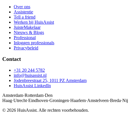
Over ons
Assistentie
Tell a friend
Werken bij HuisAssist
JuisteMakelaar
Nieuws & Blogs
Professional
Inloggen professionals
Privacybeleid
Contact
+31 20 244 5782
info@huisassist.nl
Jodenbreestraat 25, 1011 PZ Amsterdam
HuisAssist LinkedIn
Amsterdam
·
Rotterdam
·
Den
Haag
·
Utrecht
·
Eindhoven
·
Groningen
·
Haarlem
·
Amstelveen
·
Breda
·
Ni
© 2026 HuisAssist. Alle rechten voorbehouden.