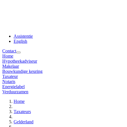
Assistentie
English
Contact
Home
Hypotheekadviseur
Makelaar
Bouwkundige keuring
Taxateur
Notaris
Energielabel
Verduurzamen
Home
Taxateurs
Gelderland