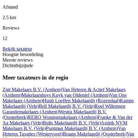
Afstand
2.5 km
Reviews
12
Bekijk taxateur
Hoogste beoordeling
Meeste reviews
Dichtstbijzijnde
Meer taxateurs in de regio
Zigt Makelaars B.V.
(Arnhem)
Van Heteren & Actief Makelaars
(Arnhem)
Makelaarshuys Kuyk van Oldeniel
(Arnhem)
Van Ons
Makelaars
(Arnhem)
Huub Loeffen Makelaardij
(Rozendaal)
Kamps
Makelaardij
(Velp)
Bell Makelaardij B.V.
(Velp)
Roel Willemsen
Garantiemakelaars
(Arnhem)
Westra Makelaardij B.V.
(Oosterbeek)
REBO Woningmakelaars
(Arnhem)
Franke & Van der
Aa Makelaars
(Velp)
Bults Makelaardij B.V.
(Velp)
Assink NVM
Makelaars B.V.
(Velp)
Puntman Makelaardij B.V.
(Arnhem)
Van
Heteren Taxaties
(Westervoort)
Braam Makelaardij
(Oosterbeek)
Van