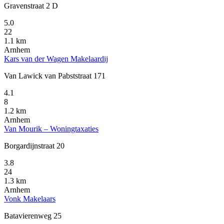
Gravenstraat 2 D
5.0
22
1.1 km
Arnhem
Kars van der Wagen Makelaardij
Van Lawick van Pabststraat 171
4.1
8
1.2 km
Arnhem
Van Mourik – Woningtaxaties
Borgardijnstraat 20
3.8
24
1.3 km
Arnhem
Vonk Makelaars
Batavierenweg 25