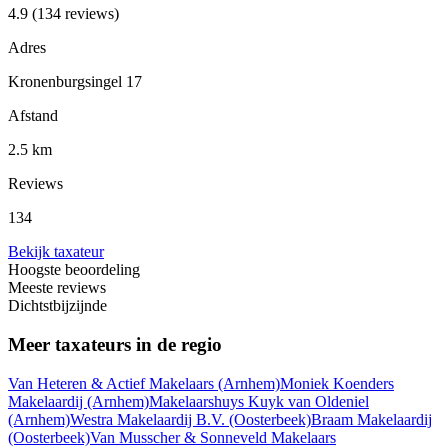
4.9
(134 reviews)
Adres
Kronenburgsingel 17
Afstand
2.5 km
Reviews
134
Bekijk taxateur
Hoogste beoordeling
Meeste reviews
Dichtstbijzijnde
Meer taxateurs in de regio
Van Heteren & Actief Makelaars
(Arnhem)
Moniek Koenders
Makelaardij
(Arnhem)
Makelaarshuys Kuyk van Oldeniel
(Arnhem)
Westra Makelaardij B.V.
(Oosterbeek)
Braam Makelaardij
(Oosterbeek)
Van Musscher & Sonneveld Makelaars