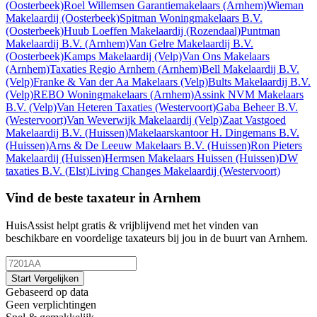
(Oosterbeek)
Roel Willemsen Garantiemakelaars
(Arnhem)
Wieman
Makelaardij
(Oosterbeek)
Spitman Woningmakelaars B.V.
(Oosterbeek)
Huub Loeffen Makelaardij
(Rozendaal)
Puntman
Makelaardij B.V.
(Arnhem)
Van Gelre Makelaardij B.V.
(Oosterbeek)
Kamps Makelaardij
(Velp)
Van Ons Makelaars
(Arnhem)
Taxaties Regio Arnhem
(Arnhem)
Bell Makelaardij B.V.
(Velp)
Franke & Van der Aa Makelaars
(Velp)
Bults Makelaardij B.V.
(Velp)
REBO Woningmakelaars
(Arnhem)
Assink NVM Makelaars
B.V.
(Velp)
Van Heteren Taxaties
(Westervoort)
Gaba Beheer B.V.
(Westervoort)
Van Weverwijk Makelaardij
(Velp)
Zaat Vastgoed
Makelaardij B.V.
(Huissen)
Makelaarskantoor H. Dingemans B.V.
(Huissen)
Arns & De Leeuw Makelaars B.V.
(Huissen)
Ron Pieters
Makelaardij
(Huissen)
Hermsen Makelaars Huissen
(Huissen)
DW
taxaties B.V.
(Elst)
Living Changes Makelaardij
(Westervoort)
Vind de beste taxateur in Arnhem
HuisAssist helpt gratis & vrijblijvend met het vinden van
beschikbare en voordelige taxateurs bij jou in de buurt van Arnhem.
Start Vergelijken
Gebaseerd op data
Geen verplichtingen