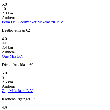
5.0
10
2.3 km
Arnhem
Petra De Kleermaeker Makelaardij B.V.
Beethovenlaan 62
4.0
44
2.4 km
Arnhem
Que Más B.V.
Diepenbrocklaan 60
5.0
5
2.5 km
Arnhem
Zigt Makelaars B.V.
Kronenburgsingel 17
4.9