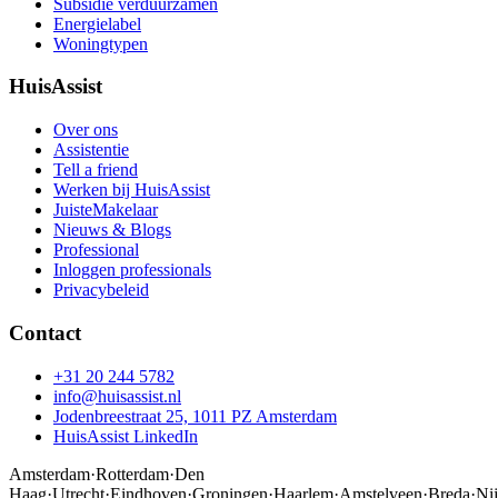
Subsidie verduurzamen
Energielabel
Woningtypen
HuisAssist
Over ons
Assistentie
Tell a friend
Werken bij HuisAssist
JuisteMakelaar
Nieuws & Blogs
Professional
Inloggen professionals
Privacybeleid
Contact
+31 20 244 5782
info@huisassist.nl
Jodenbreestraat 25, 1011 PZ Amsterdam
HuisAssist LinkedIn
Amsterdam
·
Rotterdam
·
Den
Haag
·
Utrecht
·
Eindhoven
·
Groningen
·
Haarlem
·
Amstelveen
·
Breda
·
Ni