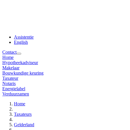
Assistentie
English
Contact
Home
Hypotheekadviseur
Makelaar
Bouwkundige keuring
Taxateur
Notaris
Energielabel
Verduurzamen
Home
Taxateurs
Gelderland