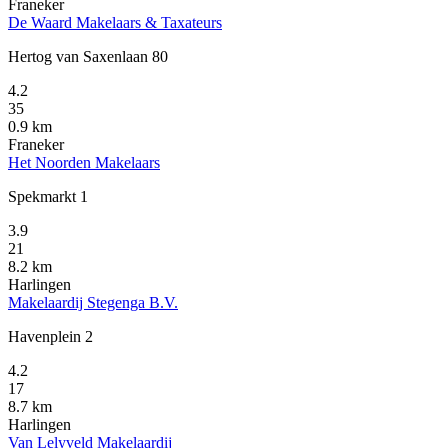
Franeker
De Waard Makelaars & Taxateurs
Hertog van Saxenlaan 80
4.2
35
0.9 km
Franeker
Het Noorden Makelaars
Spekmarkt 1
3.9
21
8.2 km
Harlingen
Makelaardij Stegenga B.V.
Havenplein 2
4.2
17
8.7 km
Harlingen
Van Lelyveld Makelaardij