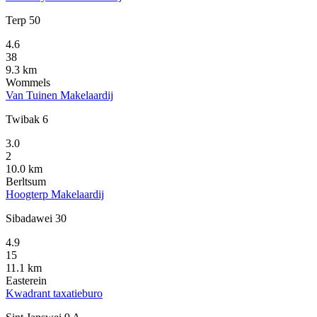
Terp 50
4.6
38
9.3 km
Wommels
Van Tuinen Makelaardij
Twibak 6
3.0
2
10.0 km
Berltsum
Hoogterp Makelaardij
Sibadawei 30
4.9
15
11.1 km
Easterein
Kwadrant taxatieburo