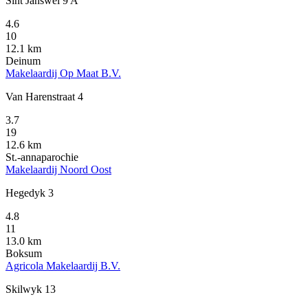
Sint Janswei 9 A
4.6
10
12.1 km
Deinum
Makelaardij Op Maat B.V.
Van Harenstraat 4
3.7
19
12.6 km
St.-annaparochie
Makelaardij Noord Oost
Hegedyk 3
4.8
11
13.0 km
Boksum
Agricola Makelaardij B.V.
Skilwyk 13